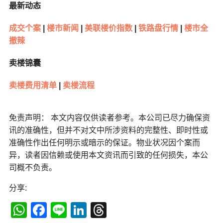
最新动态
成交个案
|
楼市新闻
|
美联楼价指数
|
铁路盘行情
|
楼市全
撤辣
卖楼锦囊
卖楼费用清单
|
卖楼流程
免责声明： 本文内容仅供读者参考。本公司已尽力确保资
讯的准确性，但并不对文中所涉资料的完整性、即时性或
准确性作出任何明示或暗示的保证。物业状况因个案而
异，读者因信赖或使用本文资讯而引致的任何损失，本公
司概不负责。
分享:
WhatsApp
Facebook
Line
LinkedIn
Threads