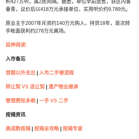
积427方呎，属2房间隔。据悉，单位早前放售，获区内客
垂青，议价后以418万元承接单位，实用呎价约9,789元。
原业主于2007年斥资约140万元购入，持货18年，是次转
手帐面获利约278万元离场。
延伸阅读:
入市备忘
首期以外支出
|
入市二手楼流程
转让契 VS 送让契
|
遗产物业继承
管理费知多啲
|
一手 VS 二手
按揭资讯
高成数按揭
|
按揭全攻略
|
按揭专家