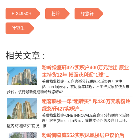
E-349509
粉岭
绿悠轩
叶容生
相关文章 :
粉岭绿悠轩427实呎户400万元沽出 原业
主持货12年 帐面获利近“1球”...
美联物业粉岭 - 云向逸峯分行联席区域经理叶容生
(Simon Ip)表示，农历新年临近，不少准买家加快入市
步伐，该行最新促成粉岭绿悠轩42...
租客睇楼一年“租转买” 斥430万元购粉岭
绿悠轩427实呎户...
美联物业粉岭-ONE INNOVALE帝庭轩分行联席区域经
理叶容生(Simon Ip)表示，憧憬楼价回落及息口见顶，
区内现“租转买”情况，该...
粉岭御皇庭552实呎凤凰楼层户议价后