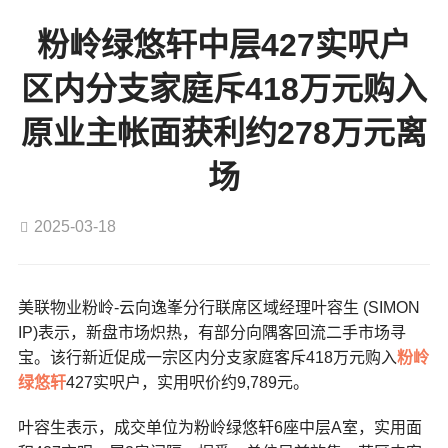
粉岭绿悠轩中层427实呎户
区内分支家庭斥418万元购入
原业主帐面获利约278万元离
场
2025-03-18
美联物业粉岭-云向逸峯分行联席区域经理叶容生 (SIMON
IP)表示，新盘市场炽热，有部分向隅客回流二手市场寻
宝。该行新近促成一宗区内分支家庭客斥418万元购入
粉岭
绿悠轩
427实呎户，实用呎价约9,789元。
叶容生表示，成交单位为粉岭绿悠轩6座中层A室，实用面