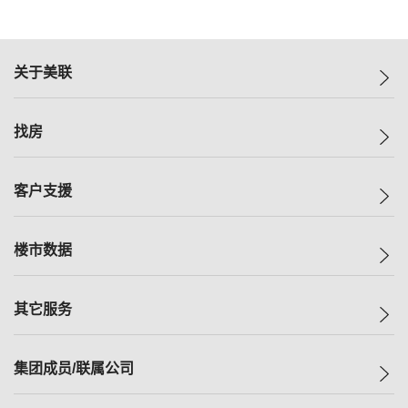
关于美联
美联集团
找房
投资者关系
集团动态
一手新房
客户支援
人才招募
买房
网站地图
上车
自助放盘
楼市数据
减价
专业经纪人
低价
分行网络
指数
其它服务
美联豪宅
查询热线
信心指数
独家楼盘
联络我们
最新成交
小区专页
租房
集团成员/联属公司
按揭计算机
历史成交
大湾区专页
居屋专页
负担能力计算机
成交数据