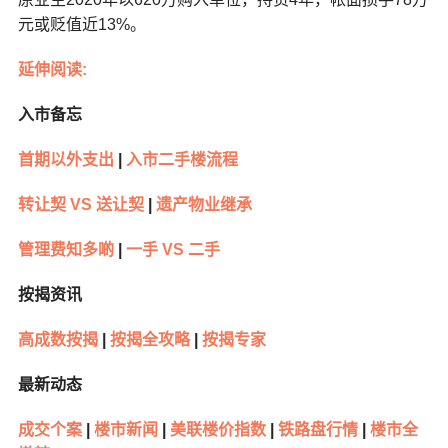
元或贬值近13%。
延伸阅读:
入市备忘
首期以外支出
|
入市二手楼流程
转让契 VS 送让契
|
遗产物业继承
管理费知多啲
|
一手 VS 二手
按揭资讯
高成数按揭
|
按揭全攻略
|
按揭专家
最新动态
成交个案
|
楼市新闻
|
美联楼价指数
|
铁路盘行情
|
楼市全