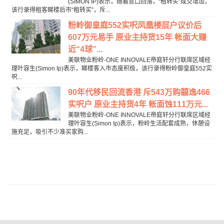
(SIMON IP)表示，随着息口回落，“租转买”成交增加，
该行录得租客睇楼后市“租转买”，斥...
粉岭御皇庭552实呎凤凰楼层户议价后
607万元易手 原业主持货15年 帐面大赚
近“4球”...
美联物业粉岭-ONE INNOVALE帝庭轩分行联席区域经
理叶容生(Simon Ip)表示，睇楼客入市态度积极，该行录得粉岭御皇庭552实
呎...
90年代移民回流香港 斥543万购囍逸466
实呎户 原业主持货4年 帐面蚀111万元...
美联物业粉岭-ONE INNOVALE帝庭轩分行联席区域经
理叶容生(Simon Ip)表示，粉岭生活配套成熟，休憩设
施充足，吸引不少准买家购...