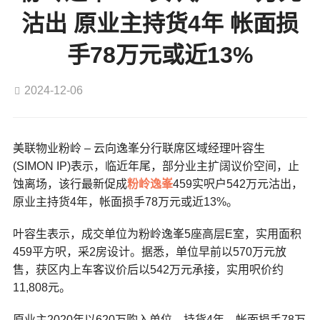
沽出 原业主持货4年 帐面损
手78万元或近13%
2024-12-06
美联物业粉岭 – 云向逸峯分行联席区域经理叶容生
(SIMON IP)表示，临近年尾，部分业主扩阔议价空间，止
蚀离场，该行最新促成
粉岭
逸峯
459实呎户542万元沽出，
原业主持货4年，帐面损手78万元或近13%。
叶容生表示，成交单位为粉岭逸峯5座高层E室，实用面积
459平方呎，采2房设计。据悉，单位早前以570万元放
售，获区内上车客议价后以542万元承接，实用呎价约
11,808元。
原业主2020年以620万购入单位，持货4年，帐面损手78万