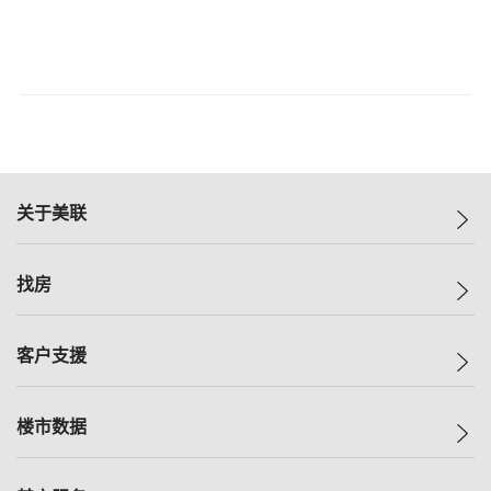
关于美联
美联集团
找房
投资者关系
集团动态
一手新房
客户支援
人才招募
买房
网站地图
上车
自助放盘
楼市数据
减价
专业经纪人
低价
分行网络