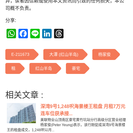
异，读者因信赖或使用本文资讯而引致的任何损失，本公
司概不负责。
分享:
WhatsApp
Facebook
Line
LinkedIn
Threads
E-211673
大潭 (红山半岛)
杨家俊
租
红山半岛
豪宅
相关文章 :
深湾9号1,248呎海景楼王租盘 月租7万元
连车位获承接...
美联物业山顶南区豪宅黄竹坑站分行高级分区营业经理
杨家俊(Peter Yeung)表示，该行刚促成深湾9号海景楼
王的租盘成交，1,248呎以月...