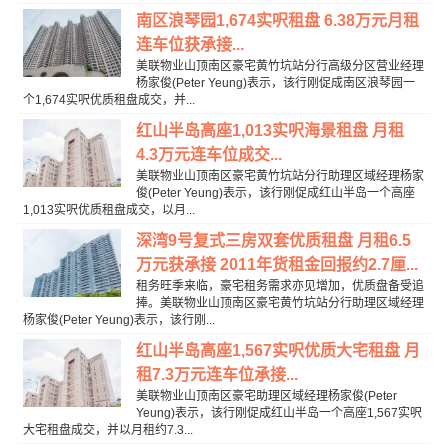
南区浪琴园1,674实呎租盘 6.38万元月租
连车位获承接...
美联物业山顶南区豪宅黄竹坑站分行高级分区营业经理
杨家俊(Peter Yeung)表示，该行刚促成南区浪琴园一
个1,674实呎优质租盘成交，并...
红山半岛高座1,013实呎海景租盘 月租
4.3万元连车位成交...
美联物业山顶南区豪宅黄竹坑站分行助理区域经理杨家
俊(Peter Yeung)表示，该行刚促成红山半岛一个高座
1,013实呎优质租盘成交，以月...
深湾9号复式三房双套优质租盘 月租6.5
万元获承接 2011年货租金回报约2.7厘...
租务旺季来临，豪宅租务需求亦见增加，优质盘备受追
捧。美联物业山顶南区豪宅黄竹坑站分行助理区域经理
杨家俊(Peter Yeung)表示，该行刚...
红山半岛高座1,567实呎优质大宅租盘 月
租7.3万元连车位承接...
美联物业山顶南区豪宅助理区域经理杨家俊(Peter
Yeung)表示，该行刚促成红山半岛一个高座1,567实呎
大宅租盘成交，并以月租约7.3...