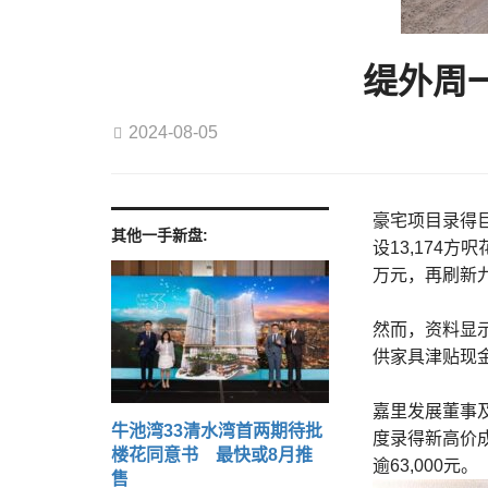
缇外周一
2024-08-05
豪宅项目录得巨
其他一手新盘:
设13,174方
万元，再刷新
然而，资料显示
供家具津贴现金
嘉里发展董事
牛池湾33清水湾首两期待批
度录得新高价
楼花同意书 最快或8月推
逾63,000元。
售