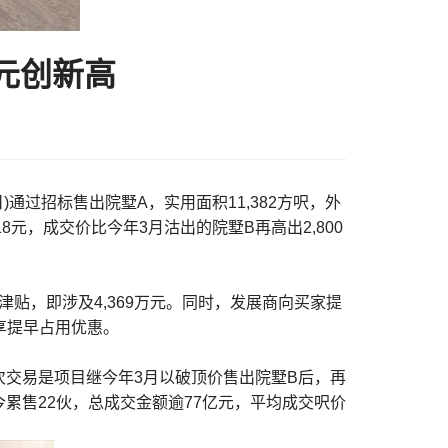
亿元创新高
日)通过招标售出院墅A，实用面积11,382方呎，外
318元，成交价比今年3月沽出的院墅B再高出2,800
津贴，即涉及4,369万元。同时，发展商向买家提
，享提早占用优惠。
交易是项目继今年3月以破顶价售出院墅B后，再
累售22伙，总成交金额逾77亿元，平均成交呎价