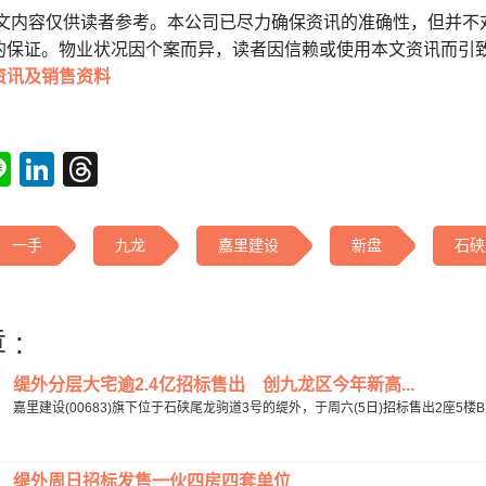
本文内容仅供读者参考。本公司已尽力确保资讯的准确性，但并不
的保证。物业状况因个案而异，读者因信赖或使用本文资讯而引
资讯及销售资料
tsApp
acebook
Line
LinkedIn
Threads
一手
九龙
嘉里建设
新盘
石硖
 :
缇外分层大宅逾2.4亿招标售出 创九龙区今年新高...
嘉里建设(00683)旗下位于石硖尾龙驹道3号的缇外，于周六(5日)招标售出2座5楼B
缇外周日招标发售一伙四房四套单位