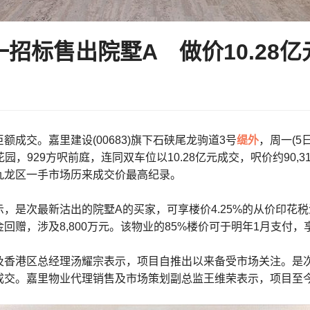
招标售出院墅A 做价10.28
额成交。嘉里建设(00683)旗下石硖尾龙驹道3号
缇外
，周一(5
呎花园，929方呎前庭，连同双车位以10.28亿元成交，呎价约90,
九龙区一手市场历来成交价最高纪录。
，是次最新沽出的院墅A的买家，可享楼价4.25%的从价印花税
回赠，涉及8,800万元。该物业的85%楼价可于明年1月支付
及香港区总经理汤耀宗表示，项目自推出以来备受市场关注。是次
成交。嘉里物业代理销售及市场策划副总监王维荣表示，项目至今