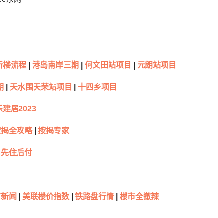
新楼流程
|
港岛南岸三期
|
何文田站项目
|
元朗站项目
期
|
天水围天荣站项目
|
十四乡项目
建居2023
按揭全攻略
|
按揭专家
S先住后付
新闻
|
美联楼价指数
|
铁路盘行情
|
楼市全撤辣