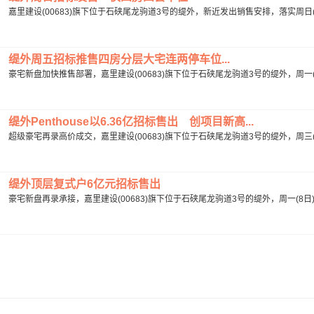
嘉里建设(00683)旗下位于石硖尾龙驹道3号的缇外，新近发出销售安排，落实周日(2
缇外周五招标推售四房分层大宅连两停车位...
豪宅新盘加快推售部署，嘉里建设(00683)旗下位于石硖尾龙驹道3号的缇外，周一(2
缇外Penthouse以6.36亿招标售出 创项目新高...
超级豪宅再录高价成交，嘉里建设(00683)旗下位于石硖尾龙驹道3号的缇外，周三(31日)
缇外顶层复式户6亿元招标售出
豪宅新盘再录承接，嘉里建设(00683)旗下位于石硖尾龙驹道3号的缇外，周一(8日)