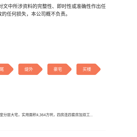
对文中所涉资料的完整性、即时性或准确性作出任
致的任何损失，本公司概不负责。
尾
缇外
豪宅
买楼
室分层大宅，实用面积4,364方呎，四房连四套房加双工...