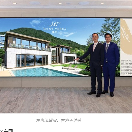
左为汤耀宗，右为王维荣
cc东网