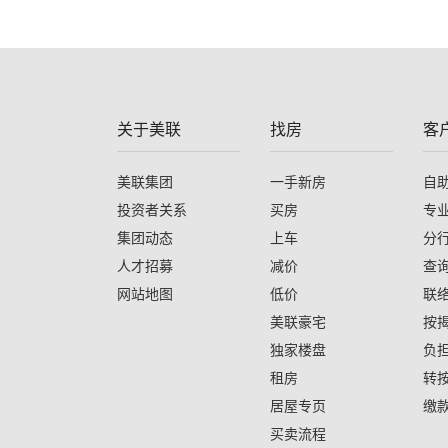
关于美联
找房
客
美联集团
一手新房
自
投资者关系
买房
专
集团动态
上车
分
人才招募
减价
查
网站地图
低价
联
美联豪宅
按
独家楼盘
负
租房
转
居屋专页
缴
买卖流程