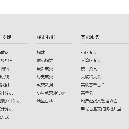
户支援
楼市数据
其它服务
助放盘
指数
小区专页
业经纪人
信心指数
大湾区专页
行网络
最新成交
楼市资讯
询热线
历史成交
美联精英会
络我们
成交数据
美联慈善基金
揭计算机
小区成交排行榜
美善会
担能力计算机
地区百科
地产经纪人管理协会
按计算机
申报已递交的购楼开盘
款方式