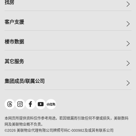
美联集团
找房
投资者关系
集团动态
一手新房
客户支援
人才招募
买房
网站地图
上车
自助放盘
楼市数据
减价
专业经纪人
低价
分行网络
指数
其它服务
美联豪宅
查询热线
信心指数
独家楼盘
联络我们
最新成交
小区专页
租房
集团成员/联属公司
按揭计算机
历史成交
大湾区专页
居屋专页
负担能力计算机
成交数据
楼市资讯
买卖流程
美联物业
转按计算机
小区成交排行榜
美联精英会
鋑联控股
*
缴款方式
地区百科
美联慈善基金
美联工商铺
*
本网页所提供资料仅作参考用途。若因错漏而引致任何不便或损失，美联数码
美善会
美联中国
网及美联物业概不负责。
地产经纪人管理协会
©
2026
美联物业代理有限公司牌照号码C-000982及或其有联系公司
美联澳门