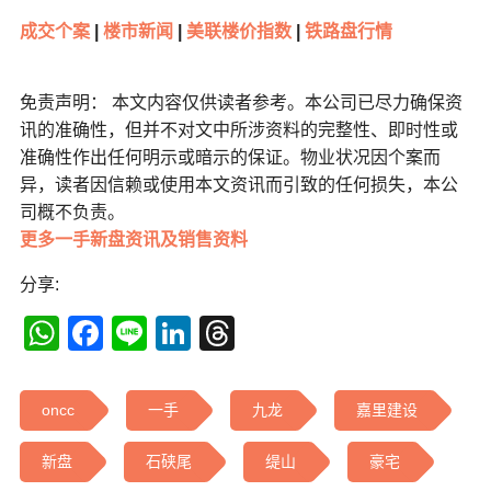
成交个案
|
楼市新闻
|
美联楼价指数
|
铁路盘行情
免责声明： 本文内容仅供读者参考。本公司已尽力确保资
讯的准确性，但并不对文中所涉资料的完整性、即时性或
准确性作出任何明示或暗示的保证。物业状况因个案而
异，读者因信赖或使用本文资讯而引致的任何损失，本公
司概不负责。
更多一手新盘资讯及销售资料
分享:
WhatsApp
Facebook
Line
LinkedIn
Threads
oncc
一手
九龙
嘉里建设
新盘
石硖尾
缇山
豪宅