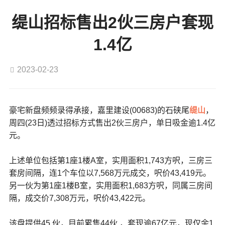
缇山招标售出2伙三房户套现
1.4亿
2023-02-23
豪宅新盘频频录得承接，嘉里建设(00683)的石硖尾
缇山
，
周四(23日)透过招标方式售出2伙三房户，单日吸金逾1.4亿
元。
上述单位包括第1座1楼A室，实用面积1,743方呎，三房三
套房间隔，连1个车位以7,568万元成交，呎价43,419元。
另一伙为第1座1楼B室，实用面积1,683方呎，同属三房间
隔，成交价7,308万元，呎价43,422元。
该盘提供45 伙，目前累售44伙 ，套现逾67亿元，现仅余1