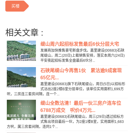
买楼
相关文章 :
缇山周六起招标发售最后6伙分层大宅
发展商加快推售豪宅新盘步伐。嘉里建设(00683)石硖
尾缇山，周二(20日)上载销售安排，落实本周六(24日)
平安夜起招标发售全盘最后6伙分...
石硖尾缇山今再售1伙 累沽逾9成套现
65亿元...
嘉里建设(00683)旗下石硖尾缇山，周日(5日)以招标形
式沽出2座2楼B室分层单位，该单位实用面积1,699方
呎，三房连三套房间隔，连一个...
缇山全数沽清！最后一伙三房户连车位
6788万成交 呎价4万元...
嘉里建设(00683)石硖尾缇山，周三(29日)透过招标方
式售出项目最后一伙，为2座1楼B室，实用面积1,683
方呎，属三房套间隔，连同1个...