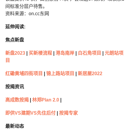
间标准分层户待售。
资料来源：on.cc东网
延伸阅读:
焦点新盘
新盘2023
|
买新楼流程
|
港岛南岸
|
白石角项目
|
元朗站项
目
红磡黄埔四街项目
|
锦上路站项目
|
新居屋2022
按揭资讯
高成数按揭
|
林郑Plan 2.0
|
即供VS建期VS先住后付
|
按揭专家
最新动态