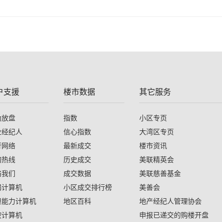
户支援
楼市数据
其它服务
助放盘
指数
小区专页
业经纪人
信心指数
大湾区专页
行网络
最新成交
楼市资讯
询热线
历史成交
美联精英会
络我们
成交数据
美联慈善基金
揭计算机
小区成交排行榜
美善会
担能力计算机
地区百科
地产经纪人管理协会
按计算机
申报已递交的购楼开盘