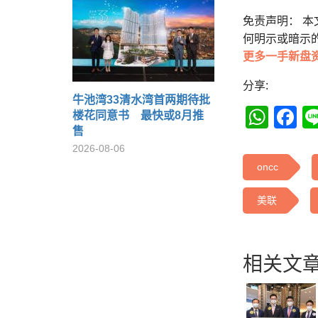
免责声明： 
何明示或暗示
更多一手新盘
分享:
牛池湾33清水湾首两期待批
Wha
F
楼花同意书 最快或8月推
售
2026-08-06
oncc
美联
相关文章