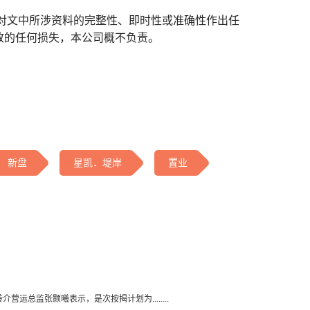
对文中所涉资料的完整性、即时性或准确性作出任
致的任何损失，本公司概不负责。
新盘
星凯．堤岸
置业
总监张颢曦表示，是次按揭计划为........