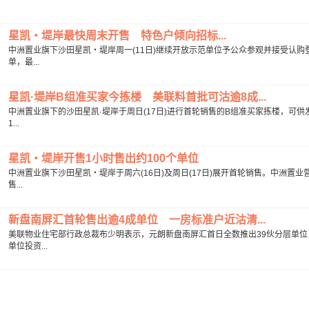
星凯‧堤岸最快周末开售 特色户倾向招标...
中洲置业旗下沙田星凯‧堤岸周一(11日)继续开放示范单位予公众参观并接受认
单，最...
星凯·堤岸B组准买家今拣楼 美联料首批可沽逾8成...
中洲置业旗下的沙田星凯·堤岸于周日(17日)进行首轮销售的B组准买家拣楼，可供
1...
星凯‧堤岸开售1小时售出约100个单位
中洲置业旗下沙田星凯‧堤岸于周六(16日)及周日(17日)展开首轮销售。中洲置
售...
新盘南屏汇首轮售出逾4成单位 一房标准户近沽清...
美联物业住宅部行政总裁布少明表示，元朗新盘南屏汇首日全数推出39伙分层单位
单位投资...