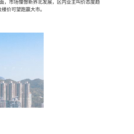
方面，市场憧憬新界北发展，区内业主叫价态度趋
及楼价可望跑赢大市。