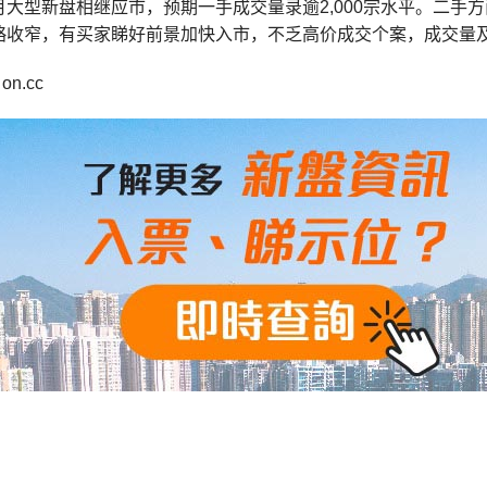
月大型新盘相继应市，预期一手成交量录逾2,000宗水平。二手
略收窄，有买家睇好前景加快入市，不乏高价成交个案，成交量
n.cc