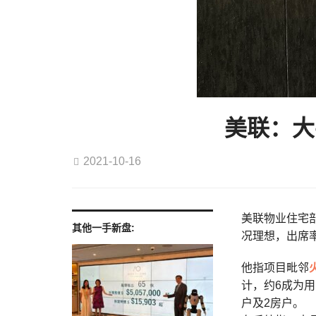
美联：大
2021-10-16
美联物业住宅
其他一手新盘:
况理想，出席率
他指项目毗邻
计，约6成为用
户及2房户。