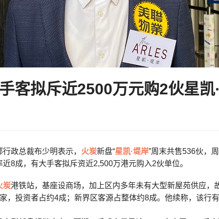
手客拟斥近2500万元购2伙星凯
部行政总裁布少明表示，
火炭
新盘“
星凯·堤岸
”周末共售536伙，
近8成，有大手客拟斥资近2,500万港元购入2伙单位。
火炭
港铁站，基座设商场，加上区内多年未有大型新屋苑供应，
家，投资者占约4成；新界区客源占整体约8成。他续称，该行有大