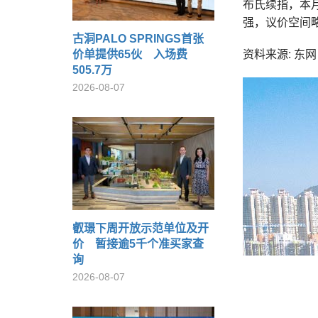
布氏续指，本
强，议价空间
古洞PALO SPRINGS首张
价单提供65伙 入场费
资料来源: 东网 o
505.7万
2026-08-07
叡璟下周开放示范单位及开
价 暂接逾5千个准买家查
询
2026-08-07