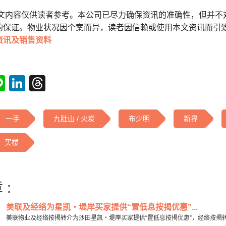
本文内容仅供读者参考。本公司已尽力确保资讯的准确性，但并不
的保证。物业状况因个案而异，读者因信赖或使用本文资讯而引
资讯及销售资料
tsApp
acebook
Line
LinkedIn
Threads
一手
九肚山 / 火炭
布少明
新界
买楼
 :
美联及经络为星凯‧堤岸买家提供“置低息按揭优惠”...
美联物业及经络按揭转介为沙田星凯‧堤岸买家提供“置低息按揭优惠”，经络按揭转介营运