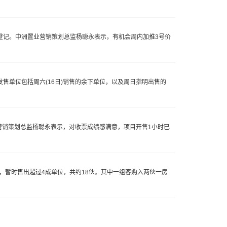
购登记。中洲置业营销策划总监杨聪永表示，有机会周内加推3号价
发售单位包括周六(16日)销售的余下单位，以及周日指明出售的
业营销策划总监杨聪永表示，对收票成绩感满意，项目开售1小时已
，暂时售出超过4成单位，共约18伙。其中一组客购入两伙一房