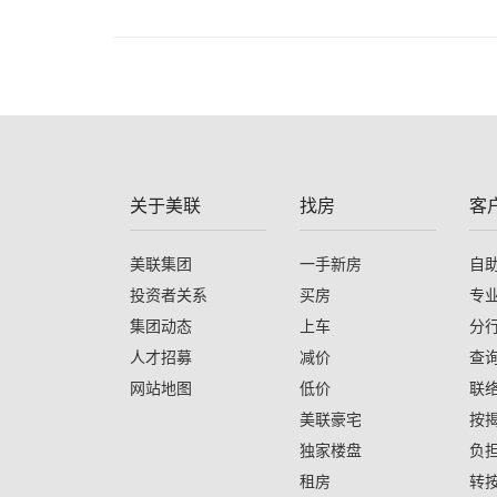
关于美联
找房
客
美联集团
一手新房
自
投资者关系
买房
专
集团动态
上车
分
人才招募
减价
查
网站地图
低价
联
美联豪宅
按
独家楼盘
负
租房
转