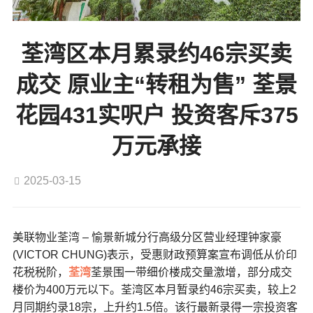
荃湾区本月累录约46宗买卖
成交 原业主“转租为售” 荃景
花园431实呎户 投资客斥375
万元承接
2025-03-15
美联物业荃湾 – 愉景新城分行高级分区营业经理钟家豪
(VICTOR CHUNG)表示，
受惠财政预算案宣布调低从价印
花税税阶，
荃湾
荃景围一带细价楼成交量激增，部分成交
楼价为400万元以下。
荃湾区本月暂录约46宗买卖，较上2
月同期约录18宗，上升约1.5倍。该行最新录得一宗投资客