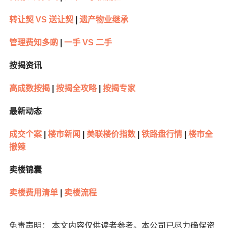
转让契 VS 送让契
|
遗产物业继承
管理费知多啲
|
一手 VS 二手
按揭资讯
高成数按揭
|
按揭全攻略
|
按揭专家
最新动态
成交个案
|
楼市新闻
|
美联楼价指数
|
铁路盘行情
|
楼市全
撤辣
卖楼锦囊
卖楼费用清单
|
卖楼流程
免责声明： 本文内容仅供读者参考。本公司已尽力确保资