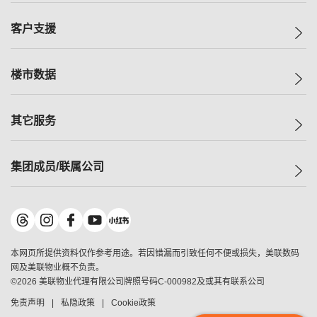
集团动态
一手新房
客户支援
人才招募
买房
网站地图
上车
自助放盘
楼市数据
减价
专业经纪人
低价
分行网络
指数
其它服务
美联豪宅
查询热线
信心指数
独家楼盘
联络我们
最新成交
小区专页
租房
集团成员/联属公司
按揭计算机
历史成交
大湾区专页
居屋专页
负担能力计算机
成交数据
楼市资讯
买卖流程
美联物业
转按计算机
小区成交排行榜
美联精英会
鋑联控股
*
缴款方式
地区百科
美联慈善基金
美联工商铺
*
本网页所提供资料仅作参考用途。若因错漏而引致任何不便或损失，美联数码
美善会
美联中国
网及美联物业概不负责。
地产经纪人管理协会
©
2026
美联物业代理有限公司牌照号码C-000982及或其有联系公司
美联澳门
申报已递交的购楼开盘
免责声明
私隐政策
Cookie政策
美联金融集团