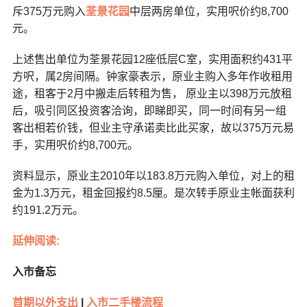
斥375万元购入
荃景花园
中层两房单位，实用呎价约8,700
元。
上述售出单位为荃景花园12座低层C室，实用面积约431平
方呎，属2房间隔。钟家豪表示，原业主购入多年作收租用
途，租客于2月中搬走后转租为售， 原业主以398万元放租
后，吸引同区投资客洽询，即睇即买，同一时间有另一组
客出相若价钱，但业主守承诺卖比此买家，故以375万元易
手，实用呎价约8,700元。
资料显示，原业主2010年以183.8万元购入单位，对上的租
金为1.3万元，租金回报约8.5厘。是次转手原业主帐面获利
约191.2万元。
延伸阅读:
入市备忘
首期以外支出
|
入市二手楼流程