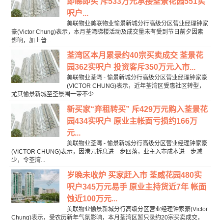
即睇即买 斥533万元承接荃景花园551实
呎户...
美联物业美联物业愉景新城分行高级分区营业经理钟家
豪(Victor Chung)表示，本月荃湾睇楼活动及成交量未有受到节日前夕因素
影响，加上普...
荃湾区本月累录约40宗买卖成交 荃景花
园362实呎户 投资客斥350万元入市...
美联物业荃湾 - 愉景新城分行高级分区营业经理钟家豪
(VICTOR CHUNG)表示，近年荃湾区受惠社区转型，
尤其愉景新城至荃景围一带不少...
新买家“弃租转买” 斥429万元购入荃景花
园434实呎户 原业主帐面亏损约166万
元...
美联物业荃湾 - 愉景新城分行高级分区营业经理钟家豪
(VICTOR CHUNG)表示，因港元拆息进一步回落，业主入市成本进一步减
少，令荃湾...
岁晚未收炉 买家赶入市 荃威花园480实
呎户345万元易手 原业主持货近7年 帐面
蚀近100万元...
美联物业愉景新城分行高级分区营业经理钟家豪(Victor
Chung)表示，受农历新年气氛影响，本月荃湾区暂只录约20宗买卖成交，