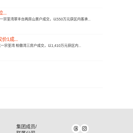
..
促成一宗荃湾翠丰台两房山景户成交，以550万元获区内客承...
1成...
成一宗荃湾 柏傲湾三房户成交，以1,410万元获区内...
集团成员/