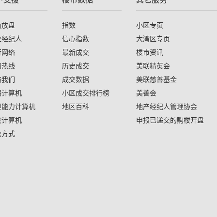
助放盘
指数
小区专页
业经纪人
信心指数
大湾区专页
行网络
最新成交
楼市资讯
询热线
历史成交
美联精英会
络我们
成交数据
美联慈善基金
揭计算机
小区成交排行榜
美善会
担能力计算机
地区百科
地产经纪人管理协会
按计算机
申报已递交的购楼开盘
款方式