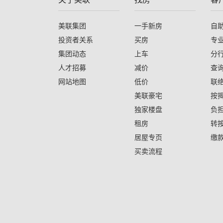
美联集团
一手新房
自
投资者关系
买房
专
集团动态
上车
分
人才招募
减价
查
网站地图
低价
联
美联豪宅
按
独家楼盘
负
租房
转
居屋专页
缴
买卖流程