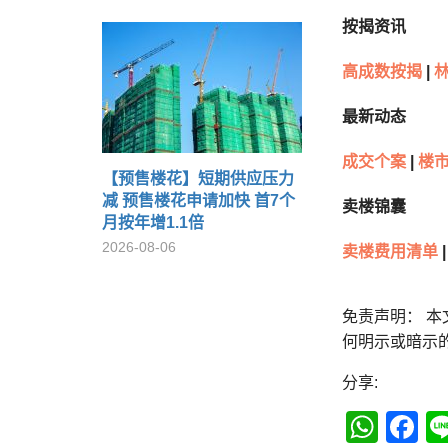
按揭资讯
高成数按揭
|
林
最新动态
成交个案
|
楼市
【预售楼花】短期供应压力
减 预售楼花申请加快 首7个
卖楼锦囊
月按年增1.1倍
2026-08-06
卖楼费用清单
|
免责声明： 
何明示或暗示
分享:
Wha
F