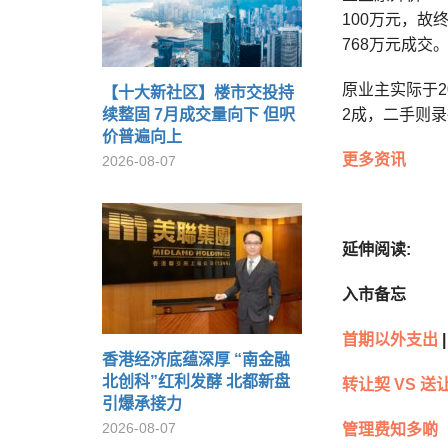
100万元，故
768万元成交
原业主实际于2
【十大新社区】楼市交投持
续整固 7月成交量向下 但呎
2成，二手则录
价普遍向上
更多资讯
2026-08-07
延伸阅读:
入市备忘
首期以外支出
|
香港经济底蕴深厚 “南金融
北创科”红利发酵 北都新盘
转让契 VS 送
引爆承接力
2026-08-07
管理费知多啲