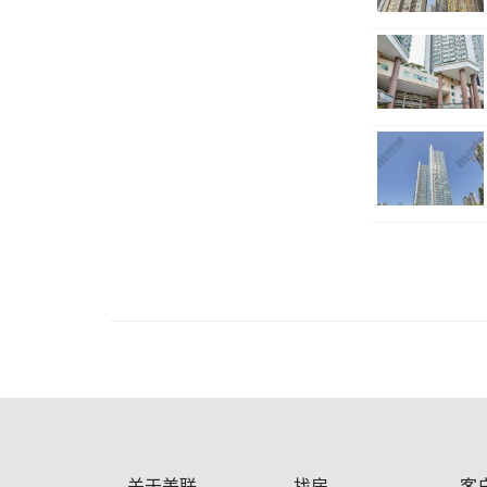
关于美联
找房
客