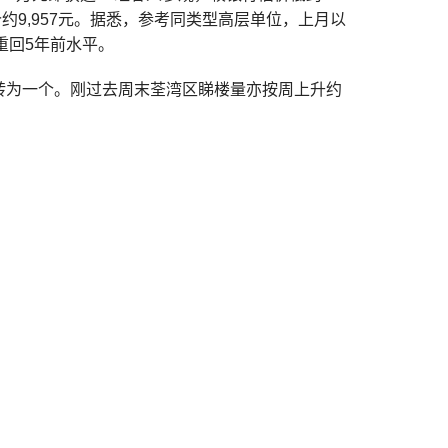
价约9,957元。据悉，参考同类型高层单位，上月以
即重回5年前水平。
个业权转为一个。刚过去周末荃湾区睇楼量亦按周上升约