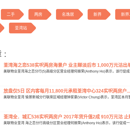
二手
两房
名逸居
新界
新界
荃湾站
 :
荃湾海之恋538实呎两房海景户 业主睇淡后市 1,000万元沽出单位
美联物业荃湾海之恋分行(5)高级分区营业经理何振荣(Anthony Ho)表示，该行促
放盘仅5日 区内客每月11,800元承租荃湾中心324实呎两房户..
美联物业荃湾 愉景新城分行联席区域经理钟家豪(Victor Chung)表示，荃湾区本
荃湾全．城汇536实呎两房户 2017年货升值2成 910万元沽 止赚
美联物业荃湾 海之恋分行高级分区营业经理何振荣(Anthony Ho)表示，该行促成一