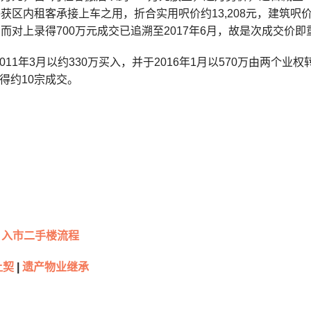
终获区内租客承接上车之用，折合实用呎价约13,208元，建筑呎
。而对上录得700万元成交已追溯至2017年6月，故是次成交价
011年3月以约330万买入，并于2016年1月以570万由两
得约10宗成交。
入市二手楼流程
让契
|
遗产物业继承