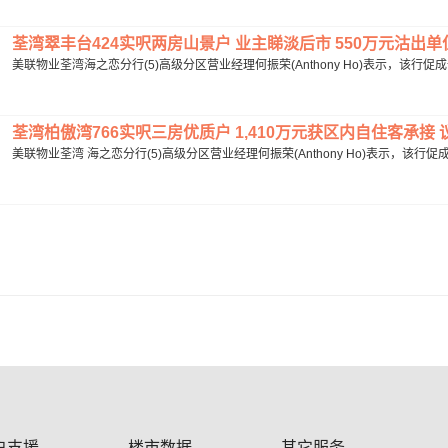
荃湾翠丰台424实呎两房山景户 业主睇淡后市 550万元沽出单位.
美联物业荃湾海之恋分行(5)高级分区营业经理何振荣(Anthony Ho)表示，该行
荃湾柏傲湾766实呎三房优质户 1,410万元获区内自住客承接 议价
美联物业荃湾 海之恋分行(5)高级分区营业经理何振荣(Anthony Ho)表示，该行促
户支援
楼市数据
其它服务