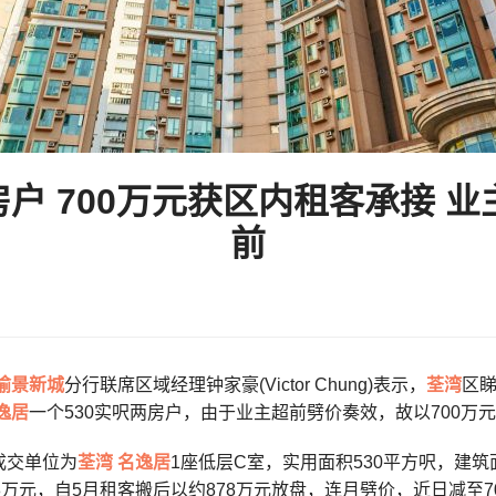
房户 700万元获区内租客承接 业
前
愉景新城
分行联席区域经理钟家豪(Victor Chung)表示，
荃湾
区
逸居
一个530实呎两房户，由于业主超前劈价奏效，故以700万
成交单位为
荃湾
名逸居
1座低层C室，实用面积530平方呎，建
8万元，自5月租客搬后以约878万元放盘，连月劈价，近日减至