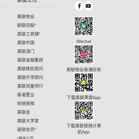
联属公司
美联物业
鋑联控股
*
美联工商铺
*
Wechat
美联中国
美联澳门
美联金融集团
美联移民顾问
美联物业香港好房
美联升学顾问
美联测量师行
香港置业
下载美联笋盘App
经络按揭
美联会
美联大学堂
下载美联按揭计算
骏联信贷
*
机App
*相关公司