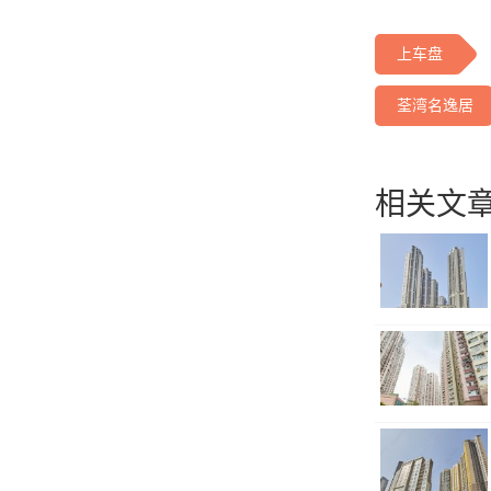
上车盘
荃湾名逸居
相关文章