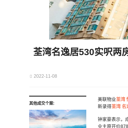
荃湾名逸居530实呎两
2022-11-08
美联物业
荃湾
其他成交个案:
新录得
荃湾
名
钟家豪表示，
业主原开价87