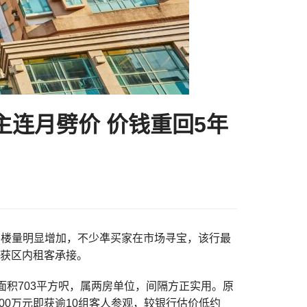
主连月劈价 价钱重回5年
睇楼量明显增加，不少凖买家在市场寻宝，该行最
元获区内租客承接。
筑面积703平方呎，属两房单位，间隔方正实用。原
700万元即获逾10组客人参观，较银行估价低约