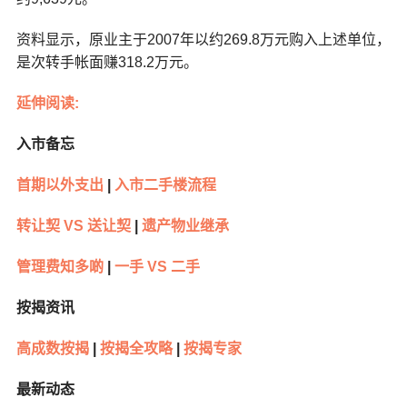
资料显示，原业主于2007年以约269.8万元购入上述单位，
是次转手帐面赚318.2万元。
延伸阅读:
入市备忘
首期以外支出
|
入市二手楼流程
转让契 VS 送让契
|
遗产物业继承
管理费知多啲
|
一手 VS 二手
按揭资讯
高成数按揭
|
按揭全攻略
|
按揭专家
最新动态