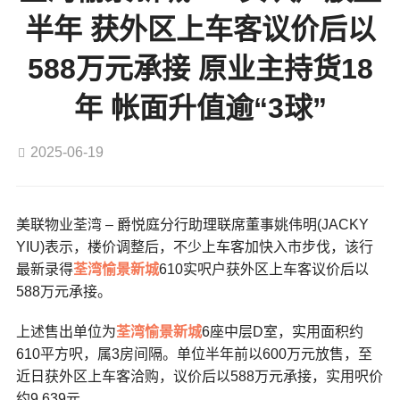
半年 获外区上车客议价后以
588万元承接 原业主持货18
年 帐面升值逾“3球”
2025-06-19
美联物业荃湾 – 爵悦庭分行助理联席董事姚伟明(JACKY
YIU)表示，楼价调整后，不少上车客加快入市步伐，该行
最新录得
荃湾
愉景新城
610实呎户获外区上车客议价后以
588万元承接。
上述售出单位为
荃湾
愉景新城
6座中层D室，实用面积约
610平方呎，属3房间隔。单位半年前以600万元放售，至
近日获外区上车客洽购，议价后以588万元承接，实用呎价
约9,639元。