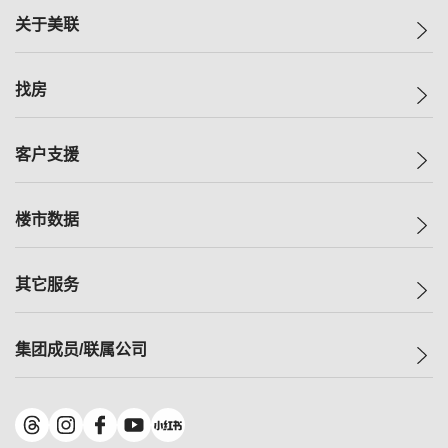
关于美联
美联集团
找房
投资者关系
集团动态
一手新房
客户支援
人才招募
买房
网站地图
上车
自助放盘
楼市数据
减价
专业经纪人
低价
分行网络
指数
其它服务
美联豪宅
查询热线
信心指数
独家楼盘
联络我们
最新成交
小区专页
租房
集团成员/联属公司
按揭计算机
历史成交
大湾区专页
居屋专页
负担能力计算机
成交数据
楼市资讯
买卖流程
美联物业
转按计算机
小区成交排行榜
美联精英会
鋑联控股
*
缴款方式
地区百科