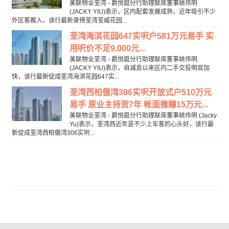
美联物业荃湾 - 爵悦庭分行助理联席董事姚伟明
(JACKY YIU)表示，区内配套发展成熟，近年吸引不少
外区客搬入，该行最新录得荃湾荃威花园...
荃湾海滨花园647实呎户581万元易手 实
用呎价不足9,000元...
美联物业荃湾 - 爵悦庭分行助理联席董事姚伟明
(JACKY YIU)表示，自减息以来区内二手交投明显加
快，该行最新促成荃湾海滨花园647实...
荃湾西柏傲湾306实呎开放式户510万元
易手 原业主持货7年 帐面微赚15万元...
美联物业荃湾 - 爵悦庭分行助理联席董事姚伟明 (Jacky
Yu)表示，荃湾西近年是不少上车客的心头好，该行最
新促成荃湾西柏傲湾306实呎...