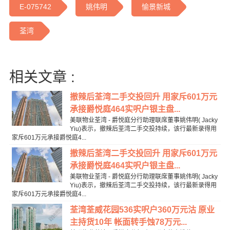
E-075742
姚伟明
愉景新城
荃湾
相关文章 :
撤辣后荃湾二手交投回升 用家斥601万元
承接爵悦庭464实呎户银主盘...
美联物业荃湾 - 爵悦庭分行助理联席董事姚伟明( Jacky
Yiu)表示，撤辣后荃湾二手交投持续，该行最新录得用
家斥601万元承接爵悦庭4...
撤辣后荃湾二手交投回升 用家斥601万元
承接爵悦庭464实呎户银主盘...
美联物业荃湾 - 爵悦庭分行助理联席董事姚伟明( Jacky
Yiu)表示，撤辣后荃湾二手交投持续，该行最新录得用
家斥601万元承接爵悦庭4...
荃湾荃威花园536实呎户360万元沽 原业
主持货10年 帐面转手蚀78万元...