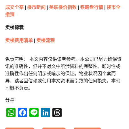
成交个案
|
楼市新闻
|
美联楼价指数
|
铁路盘行情
|
楼市全
撤辣
卖楼锦囊
卖楼费用清单
|
卖楼流程
免责声明： 本文内容仅供读者参考。本公司已尽力确保资
讯的准确性，但并不对文中所涉资料的完整性、即时性或
准确性作出任何明示或暗示的保证。物业状况因个案而
异，读者因信赖或使用本文资讯而引致的任何损失，本公
司概不负责。
分享:
WhatsApp
Facebook
Line
LinkedIn
Threads