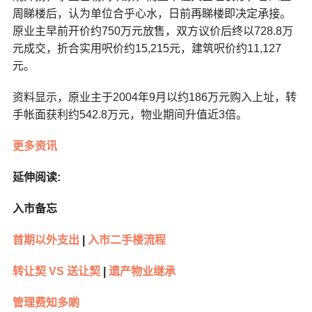
周睇楼后，认为单位合乎心水，日前再睇楼即决定承接。
原业主早前开价约750万元放售，双方议价后终以728.8万
元成交，折合实用呎价约15,215元，建筑呎价约11,127
元。
资料显示，原业主于2004年9月以约186万元购入上址，转
手帐面获利约542.8万元，物业期间升值近3倍。
更多资讯
延伸阅读:
入市备忘
首期以外支出
|
入市二手楼流程
转让契 VS 送让契
|
遗产物业继承
管理费知多啲