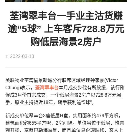
荃湾翠丰台一手业主沽货赚
逾“5球” 上车客斥728.8万元
购低层海景2房户
2022-03-13
美联物业荃湾愉景新城分行联席区域经理钟家豪(Victor
Chung)表示，
荃湾
翠丰台
本月成交步伐有所放缓，该行刚
促成3月份首宗成交，一个低层海景2房户以728.8万元易
手，原业主持货近18年，转手获利逾“5球”。
新成交单位翠丰台3座低层H室，实用面积约479平方呎，
建筑面积约655平方呎，2房间隔。单位虽位于低层，惟景
观开扬，享蓝巴勒海峡景，而且单位具企理装修，客人上