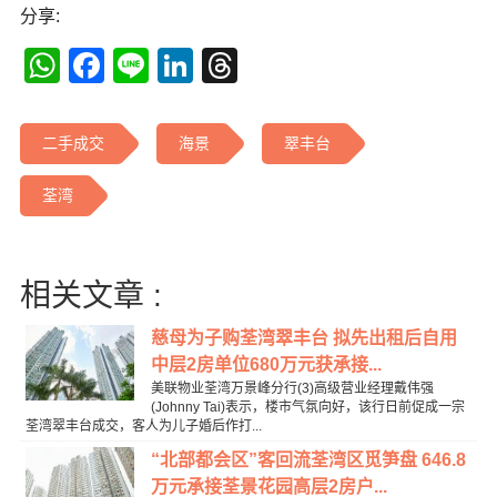
分享:
WhatsApp
Facebook
Line
LinkedIn
Threads
二手成交
海景
翠丰台
荃湾
相关文章 :
慈母为子购荃湾翠丰台 拟先出租后自用
中层2房单位680万元获承接...
美联物业荃湾万景峰分行(3)高级营业经理戴伟强
(Johnny Tai)表示，楼市气氛向好，该行日前促成一宗
荃湾翠丰台成交，客人为儿子婚后作打...
“北部都会区”客回流荃湾区觅笋盘 646.8
万元承接荃景花园高层2房户...