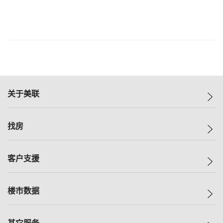
关于美联
美联集团
找房
投资者关系
集团动态
一手新房
客户支援
人才招募
买房
网站地图
上车
自助放盘
楼市数据
减价
专业经纪人
低价
分行网络
指数