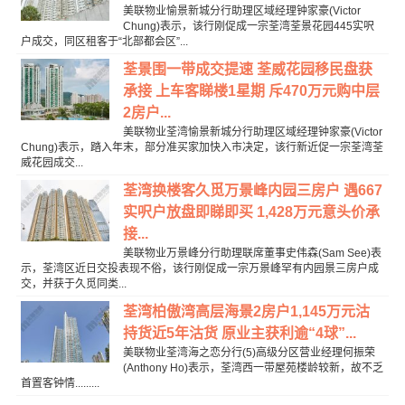
美联物业愉景新城分行助理区域经理钟家豪(Victor
Chung)表示，该行刚促成一宗荃湾荃景花园445实呎
户成交，同区租客于“北部都会区”...
荃景围一带成交提速 荃威花园移民盘获
承接 上车客睇楼1星期 斥470万元购中层
2房户...
美联物业荃湾愉景新城分行助理区域经理钟家豪(Victor
Chung)表示，踏入年末，部分准买家加快入市决定，该行新近促一宗荃湾荃
威花园成交...
荃湾换楼客久觅万景峰内园三房户 遇667
实呎户放盘即睇即买 1,428万元意头价承
接...
美联物业万景峰分行助理联席董事史伟森(Sam See)表
示，荃湾区近日交投表现不俗，该行刚促成一宗万景峰罕有内园景三房户成
交，并获于久觅同类...
荃湾柏傲湾高层海景2房户1,145万元沽
持货近5年沽货 原业主获利逾“4球”...
美联物业荃湾海之恋分行(5)高级分区营业经理何振荣
(Anthony Ho)表示，荃湾西一带屋苑楼龄较新，故不乏
首置客钟情.........