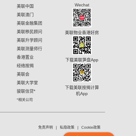
Wechat
美联中国
美联澳门
美联金融集团
美联移民顾问
美联物业香港好房
美联升学顾问
美联测量师行
香港置业
下载美联笋盘App
经络按揭
美联会
美联大学堂
下载美联按揭计算
骏联信贷
*
机App
*相关公司
免责声明
私隐政策
Cookie政策