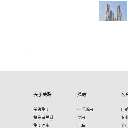
关于美联
找房
客
美联集团
一手新房
自
投资者关系
买房
专
集团动态
上车
分