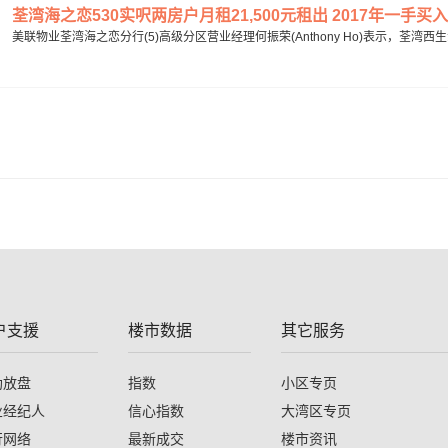
荃湾海之恋530实呎两房户月租21,500元租出 2017年一手买入 
美联物业荃湾海之恋分行(5)高级分区营业经理何振荣(Anthony Ho)表示，荃湾
户支援
楼市数据
其它服务
助放盘
指数
小区专页
业经纪人
信心指数
大湾区专页
行网络
最新成交
楼市资讯