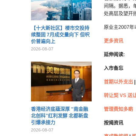
间隔。据悉，单
处高层及望开扬
原业主2007年
【十大新社区】楼市交投持
续整固 7月成交量向下 但呎
更多资讯
价普遍向上
2026-08-07
延伸阅读:
入市备忘
首期以外支出
|
转让契 VS 送
香港经济底蕴深厚 “南金融
管理费知多啲
北创科”红利发酵 北都新盘
引爆承接力
按揭资讯
2026-08-07