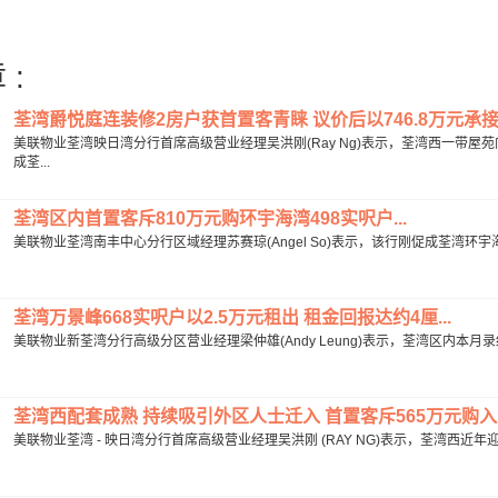
 :
荃湾爵悦庭连装修2房户获首置客青睐 议价后以746.8万元承接自
美联物业荃湾映日湾分行首席高级营业经理吴洪刚(Ray Ng)表示，荃湾西一带
成荃...
荃湾区内首置客斥810万元购环宇海湾498实呎户...
美联物业荃湾南丰中心分行区域经理苏赛琼(Angel So)表示，该行刚促成荃湾环宇海
荃湾万景峰668实呎户以2.5万元租出 租金回报达约4厘...
美联物业新荃湾分行高级分区营业经理梁仲雄(Andy Leung)表示，荃湾区内本月录
荃湾西配套成熟 持续吸引外区人士迁入 首置客斥565万元购入乐
美联物业荃湾 - 映日湾分行首席高级营业经理吴洪刚 (RAY NG)表示，荃湾西近