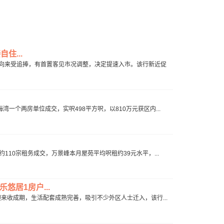
住...
屋苑向来受追捧，有首置客见市况调整，决定提速入市。该行新近促
湾一个两房单位成交，实呎498平方呎，以810万元获区内...
约110宗租务成交，万景峰本月屋苑平均呎租约39元水平，...
悠居1房户...
年迎来收成期，生活配套成熟完善，吸引不少外区人士迁入，该行...