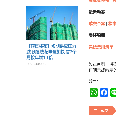
高成数按揭
|
按
最新动态
成交个案
|
楼市
卖楼锦囊
【预售楼花】短期供应压力
卖楼费用清单
|
减 预售楼花申请加快 首7个
月按年增1.1倍
免责声明： 
2026-08-06
何明示或暗示
分享:
Wha
F
二手成交