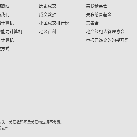
询热线
历史成交
美联精英会
络我们
成交数据
美联慈善基金
揭计算机
小区成交排行榜
美善会
担能力计算机
地区百科
地产经纪人管理协会
按计算机
申报已递交的购楼开盘
款方式
损失，美联数码网及美联物业概不负责。
系公司