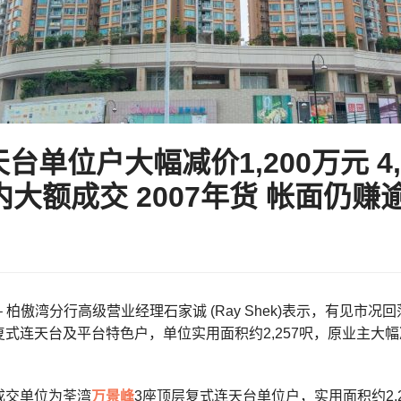
单位户大幅减价1,200万元 4
大额成交 2007年货 帐面仍赚逾
– 柏傲湾分行高级营业经理石家诚 (Ray Shek)表示，有见
式连天台及平台特色户，单位实用面积约2,257呎，原业主大幅减
成交单位为荃湾
万景峰
3座顶层复式连天台单位户，实用面积约2,2