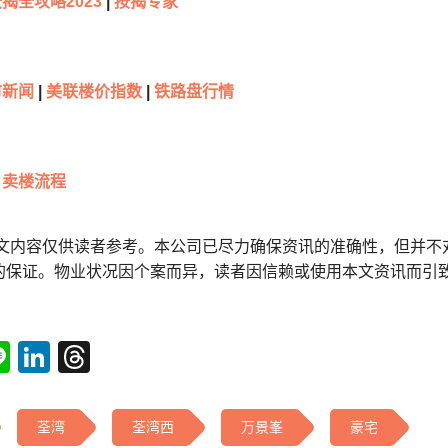
揭全攻略2023
|
按揭专家
新闻
|
美联楼价指数
|
铁路盘行情
卖楼流程
本文内容仅供读者参考。本公司已尽力确保资讯的准确性，但并不
的保证。物业状况因个案而异，读者因信赖或使用本文资讯而引
tsApp
acebook
Line
LinkedIn
Threads
荃湾
荃湾西
万景峯
豪宅