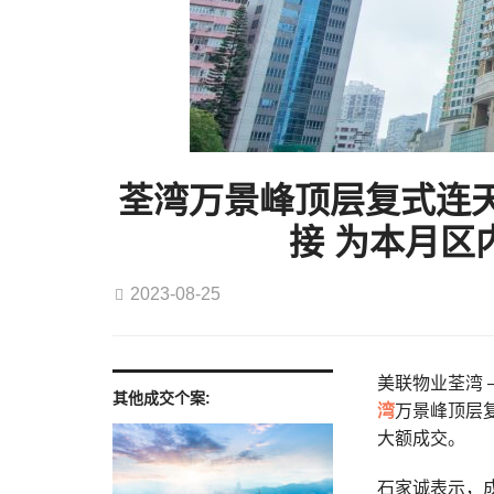
荃湾万景峰顶层复式连天台
接 为本月区内
2023-08-25
美联物业荃湾 
其他成交个案:
湾
万景峰顶层复
大额成交。
石家诚表示，