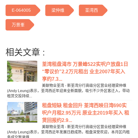
E-064005
梁仲维
荃湾西
万景峯
相关文章 :
荃湾租盘渴市 万景峰522实呎户放盘1日
“零议价”2.2万元租出 业主2007年买入
享约7.3...
美联物业荃湾 - 新荃湾分行高级分区营业经理梁仲维
(Andy Leung)表示，荃湾西近年迎来全新面貌，吸引不少外区客迁入，带动
租赁交投持续...
租盘短缺 租金回升 荃湾西映日湾690实
呎户月租2.95万元 原业主2019年买入 租
赁回报约2.9...
美联物业荃湾 - 新荃湾分行高级分区营业经理梁仲维
(Andy Leung)表示，荃湾西近年发展日趋成熟，租盘深受欢迎，本月区内租
务成交暂录得...