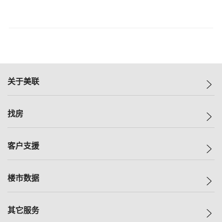
关于美联
美联集团
找房
投资者关系
集团动态
一手新房
客户支援
人才招募
买房
网站地图
上车
自助放盘
楼市数据
减价
专业经纪人
低价
分行网络
指数
其它服务
美联豪宅
查询热线
信心指数