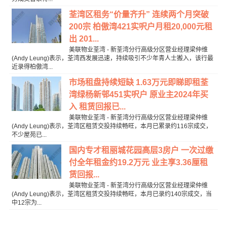
荃湾区租务“价量齐升” 连续两个月突破
200宗 柏傲湾421实呎户月租20,000元租
出 201...
美联物业荃湾 - 新荃湾分行高级分区营业经理梁仲维
(Andy Leung)表示，荃湾西发展迅速，持续吸引不少年青人士搬入，该行最
近录得柏傲湾...
市场租盘持续短缺 1.63万元即睇即租荃
湾绿杨新邨451实呎户 原业主2024年买
入 租赁回报已...
美联物业荃湾 - 新荃湾分行高级分区营业经理梁仲维
(Andy Leung)表示，荃湾区租赁交投持续畅旺，本月已累录约116宗成交，
不少屋苑已...
国内专才租丽城花园高层3房户 一次过缴
付全年租金约19.2万元 业主享3.36厘租
赁回报...
美联物业荃湾 - 新荃湾分行高级分区营业经理梁仲维
(Andy Leung)表示，荃湾区租赁交投持续畅旺，本月已录约140宗成交，当
中12宗为...