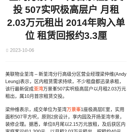
投 507实呎极高层户 月租
2.03万元租出 2014年购入单
位 租赁回报约3.3厘
2023-10-06
美联物业荃湾 – 新荃湾分行高级分区营业经理梁仲维(Andy
Leung)表示，区内租赁需求持续，不少租盘都迅录承租，
该行最新促成
荃湾
万景峯507实呎极高层户以月租2.03万元
租出，属10月首宗租赁交投。
梁仲维表示，成交单位为荃湾
万景峯
1座极高层E室，实用
面积507平方呎，原则2房设计，享内园及开扬荃湾巿景，
装修企理。据悉，单位8月尾以2.15万元放租，及后获区内
家庭客议价1,200元，以月租2.03万元租出，呎租约40元。