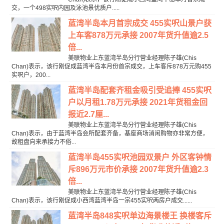
交，一个498实呎内园及泳池景优质户.....
蓝湾半岛本月首宗成交 455实呎山景户获
上车客878万元承接 2007年货升值逾2.5
倍...
美联物业上东蓝湾半岛分行营业经理陈子雄(Chis
Chan)表示，该行刚促成蓝湾半岛本月份首宗成交，上车客斥878万元购455
实呎户，200...
蓝湾半岛配套齐租金吸引受追捧 455实呎
户以月租1.78万元承接 2021年货租金回
报近2.7厘...
美联物业上东蓝湾半岛分行营业经理陈子雄(Chis
Chan)表示，由于蓝湾半岛会所配套齐备，基座商场消闲购物亦非常方便，
故租盘向来承接力不俗...
蓝湾半岛455实呎池园双景户 外区客钟情
斥896万元市价承接 2007年货升值逾2.3
倍...
美联物业上东蓝湾半岛分行营业经理陈子雄(Chis
Chan)表示，该行刚促成小西湾蓝湾半岛一宗455实呎两房户成交......
蓝湾半岛848实呎单边海景楼王 换楼客斥