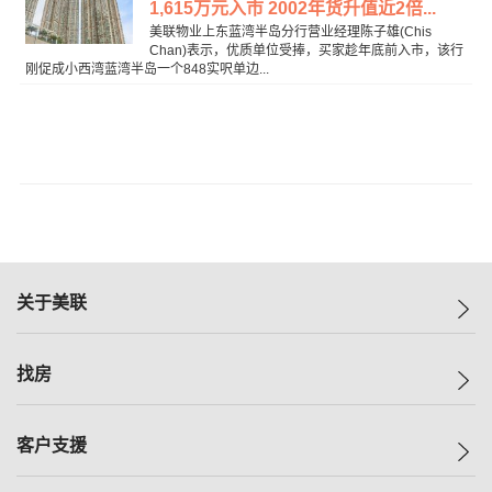
1,615万元入市 2002年货升值近2倍...
美联物业上东蓝湾半岛分行营业经理陈子雄(Chis
Chan)表示，优质单位受捧，买家趁年底前入市，该行
刚促成小西湾蓝湾半岛一个848实呎单边...
关于美联
美联集团
找房
投资者关系
集团动态
一手新房
客户支援
人才招募
买房
网站地图