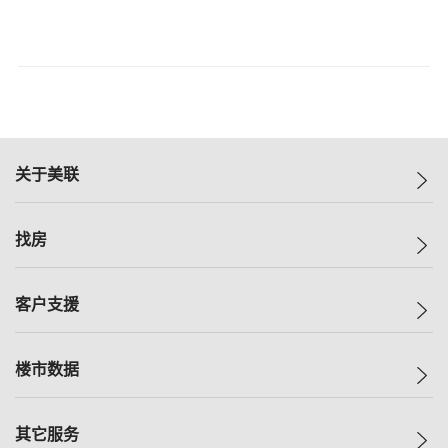
关于美联
美联集团
找房
投资者关系
集团动态
一手新房
客户支援
人才招募
买房
网站地图
上车
自助放盘
楼市数据
减价
专业经纪人
低价
分行网络
指数
其它服务
美联豪宅
查询热线