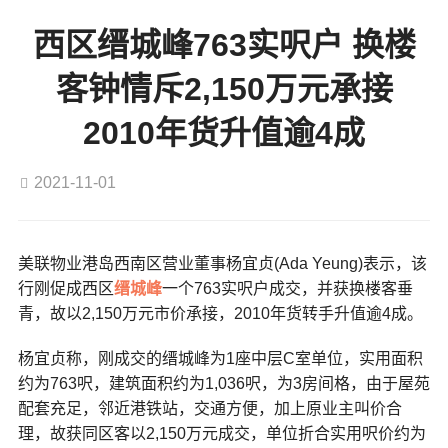
西区缙城峰763实呎户 换楼
客钟情斥2,150万元承接
2010年货升值逾4成
2021-11-01
美联物业港岛西南区营业董事杨宜贞(Ada Yeung)表示，该
行刚促成西区
缙城峰
一个763实呎户成交，并获换楼客垂
青，故以2,150万元市价承接，2010年货转手升值逾4成。
杨宜贞称，刚成交的缙城峰为1座中层C室单位，实用面积
约为763呎，建筑面积约为1,036呎，为3房间格，由于屋苑
配套充足，邻近港铁站，交通方便，加上原业主叫价合
理，故获同区客以2,150万元成交，单位折合实用呎价约为