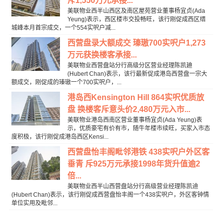
斥1,550万元承接...
美联物业西半山西区及南区屋苑营业董事杨宜贞(Ada
Yeung)表示，西区楼市交投畅旺，该行刚促成西区缙
城峰本月首宗成交，一个554实呎户减...
西营盘录大额成交 瑧璈700实呎户1,273
万元获换楼客承接...
美联物业西营盘站分行高级分区营业经理陈凯廸
(Hubert Chan)表示，该行最新促成港岛西营盘一宗大
额成交，刚促成的瑧璈一个700实呎户，...
港岛西Kensington Hill 864实呎优质放
盘 换楼客斥意头价2,480万元入市...
美联物业港岛西南区营业董事杨宜贞(Ada Yeung)表
示，优质豪宅有价有市，随牛年楼市续旺，买家入市态
度积极，该行刚促成港岛西区Kensi...
西营盘怡丰阁毗邻港铁 438实呎户外区客
垂青 斥925万元承接1998年货升值逾2
倍...
美联物业西半山西营盘站分行高级营业经理陈凯迪
(Hubert Chan)表示，该行刚促成西营盘怡丰阁一个438实呎户，外区客钟情
单位实用及毗邻...