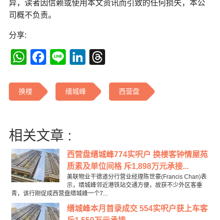
异，读者因信赖或使用本文资讯而引致的任何损失，本公
司概不负责。
分享:
WhatsApp
Facebook
Line
LinkedIn
Threads
换楼
缙城峰
西营盘
相关文章 :
西营盘缙城峰774实呎户 换楼客钟情屋苑
质素及单位间格 斥1,898万元承接...
美联物业干德道分行营业经理陈世豪(Francis Chan)表
示，缙城峰邻近港铁站交通方便，故获不少外区客垂
青，该行刚促成西营盘缙城峰一个7...
缙城峰本月首录成交 554实呎户获上车客