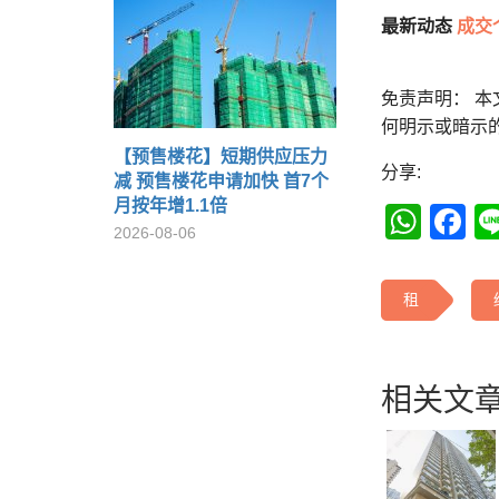
最新动态
成交
免责声明： 
何明示或暗示
【预售楼花】短期供应压力
分享:
减 预售楼花申请加快 首7个
月按年增1.1倍
Wha
F
2026-08-06
租
相关文章