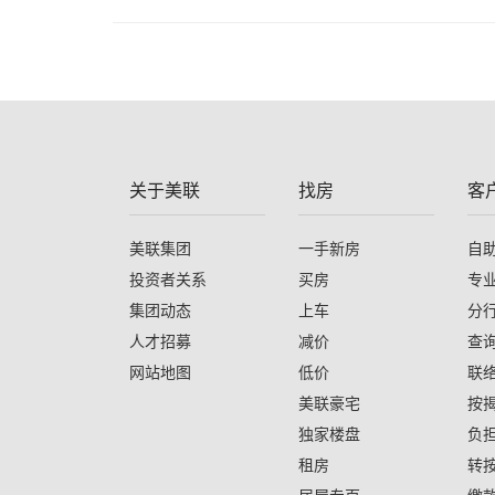
关于美联
找房
客
美联集团
一手新房
自
投资者关系
买房
专
集团动态
上车
分
人才招募
减价
查
网站地图
低价
联
美联豪宅
按
独家楼盘
负
租房
转