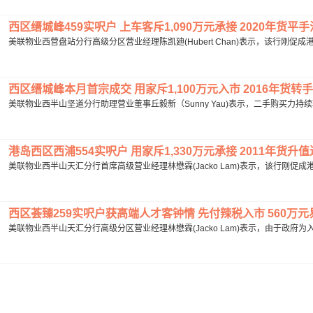
西区缙城峰459实呎户 上车客斥1,090万元承接 2020年货平手沽.
美联物业西营盘站分行高级分区营业经理陈凯廸(Hubert Chan)表示，该行刚促成
西区缙城峰本月首宗成交 用家斥1,100万元入市 2016年货转手获
美联物业西半山坚道分行助理营业董事丘毅新（Sunny Yau)表示，二手购买力持续释
港岛西区西浦554实呎户 用家斥1,330万元承接 2011年货升值近2
美联物业西半山天汇分行首席高级营业经理林懋霖(Jacko Lam)表示，该行刚促成港岛
西区荟臻259实呎户获高端人才客钟情 先付辣税入市 560万元易手
美联物业西半山天汇分行高级分区营业经理林懋霖(Jacko Lam)表示，由于政府为