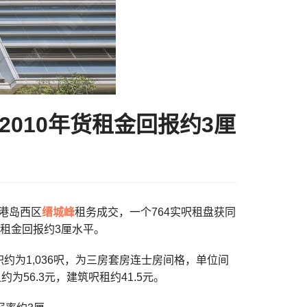
2010年货租金回报约3厘
促港岛西区
缙城峰
租务成交，一个764实呎租盘获同
货租金回报约3厘水平。
约为1,036呎，为三房套房连士房间格，单位间
为56.3元，建筑呎租约41.5元。