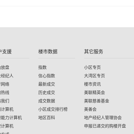
户支援
楼市数据
其它服务
助放盘
指数
小区专页
业经纪人
信心指数
大湾区专页
行网络
最新成交
楼市资讯
询热线
历史成交
美联精英会
络我们
成交数据
美联慈善基金
揭计算机
小区成交排行榜
美善会
担能力计算机
地区百科
地产经纪人管理协会
按计算机
申报已递交的购楼开盘