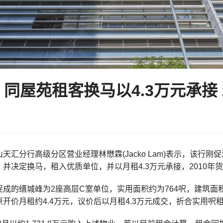
 同屋苑租客换马以4.3万元承接 
天汇分行高级分区营业经理林懋霖(Jacko Lam)表示，该行刚
并决定换马，租入优质单位，并以月租4.3万元承接，2010年
成的缙城峰为2座高层C室单位，实用面积约为764呎，建筑面积
开价月租约4.4万元，议价后以月租4.3万元成交，折合实用呎租约