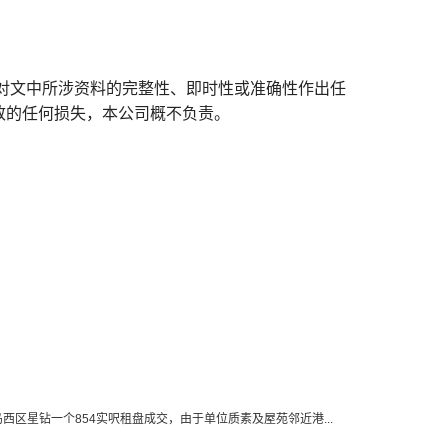
对文中所涉资料的完整性、即时性或准确性作出任
致的任何损失，本公司概不负责。
岛西区星钻一个854实呎租盘成交，由于单位质素及屋苑邻近港...