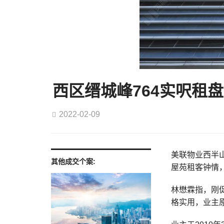
西区缙城峰764实呎租盘
2022-02-09
美联物业西半山
其他成交个案:
屋苑租客钟情，
林懋霖指，刚促
格实用，业主原