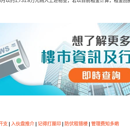
年3月以约1,731.8万元购入上述物业，若以目前租金计算，租金回
开支
|
入伙盘推介
|
记得打厘印
|
防伏租错楼
|
管理费知多啲