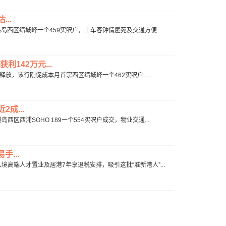
..
港岛西区缙城峰一个459实呎户，上车客钟情屋苑及交通方便...
利142万元...
放，该行刚促成本月首宗西区缙城峰一个462实呎户......
成...
西区西浦SOHO 189一个554实呎户成交，物业交通...
...
入境高端人才置业及居港7年享退税安排，吸引这批“准新港人”...