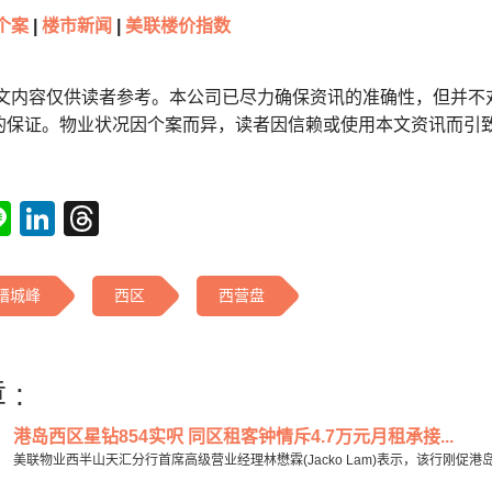
个案
|
楼市新闻
|
美联楼价指数
本文内容仅供读者参考。本公司已尽力确保资讯的准确性，但并不
的保证。物业状况因个案而异，读者因信赖或使用本文资讯而引
tsApp
acebook
Line
LinkedIn
Threads
缙城峰
西区
西营盘
 :
港岛西区星钻854实呎 同区租客钟情斥4.7万元月租承接...
美联物业西半山天汇分行首席高级营业经理林懋霖(Jacko Lam)表示，该行刚促港