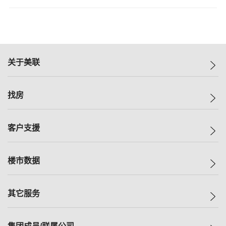
关于美联
美联集团
找房
投资者关系
集团动态
一手新房
客户支援
人才招募
买房
网站地图
上车
自助放盘
楼市数据
减价
专业经纪人
低价
分行网络
指数
其它服务
美联豪宅
查询热线
信心指数
独家楼盘
联络我们
最新成交
小区专页
租房