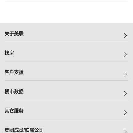
关于美联
美联集团
找房
投资者关系
集团动态
一手新房
客户支援
人才招募
买房
网站地图
上车
自助放盘
楼市数据
减价
专业经纪人
低价
分行网络
指数
其它服务
美联豪宅
查询热线
信心指数
独家楼盘
联络我们
最新成交
小区专页
租房
集团成员/联属公司
按揭计算机