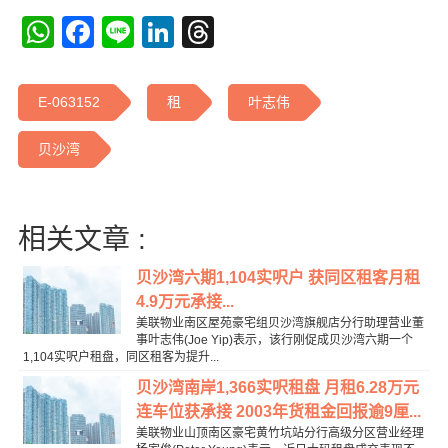
WhatsApp
Facebook
Line
LinkedIn
Threads
E-063152
租
叶志伟
贝沙湾
相关文章 :
贝沙湾六期1,104实呎户 获同区租客月租
4.9万元承接...
美联物业南区屋苑豪宅组贝沙湾旗舰店分行助理营业董
事叶志伟(Joe Yip)表示，该行刚促成贝沙湾六期一个
1,104实呎户租盘，同区租客为提升...
贝沙湾南岸1,366实呎租盘 月租6.28万元
连车位获承接 2003年货租金回报逾9厘...
美联物业山顶南区豪宅黄竹坑站分行高级分区营业经理