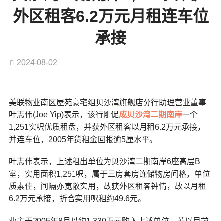
外区租客6.2万元月租连车位
承接
2024-08-02
美联物业南区屋苑豪宅组贝沙湾旗舰店分行助理营业董事
叶志伟(Joe Yip)表示，该行刚促
成贝沙湾二期南岸
一个
1,251实呎优质租盘，并获外区租客以月租6.2万元承接，
并连车位，2005年货租金回报逾5厘水平。
叶志伟表示，上述租出单位为贝沙湾二期南岸6座高层B
室，实用面积1,251呎，属于三房套房连储物房间格，单位
质素佳，间隔亦宽敞实用，故获外区租客钟情，故以月租
6.2万元承接，折合实用呎租约49.6元。
业主于2005年8月以约1,330万元购入上述单位，若以目前