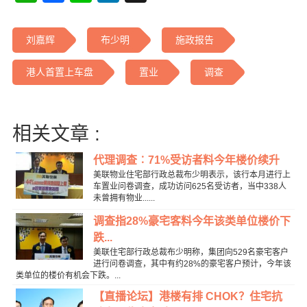
刘嘉辉
布少明
施政报告
港人首置上车盘
置业
调查
相关文章 :
代理调查︰71%受访者料今年楼价续升
美联物业住宅部行政总裁布少明表示，该行本月进行上
车置业问卷调查，成功访问625名受访者，当中338人
未曾拥有物业......
调查指28%豪宅客料今年该类单位楼价下
跌...
美联住宅部行政总裁布少明称，集团向529名豪宅客户
进行问卷调查，其中有约28%的豪宅客户预计，今年该
类单位的楼价有机会下跌。...
【直播论坛】港楼有排 CHOK？住宅抗