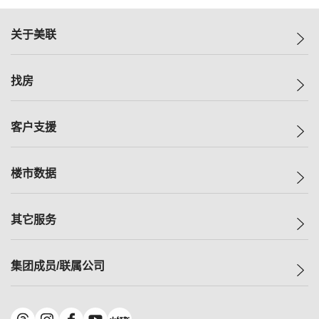
关于美联
美联集团
找房
投资者关系
集团动态
一手新房
客户支援
人才招募
买房
网站地图
上车
自助放盘
楼市数据
减价
专业经纪人
低价
分行网络
指数
其它服务
美联豪宅
查询热线
信心指数
独家楼盘
联络我们
最新成交
小区专页
租房
集团成员/联属公司
按揭计算机
历史成交
大湾区专页
居屋专页
负担能力计算机
成交数据
楼市资讯
买卖流程
美联物业
转按计算机
小区成交排行榜