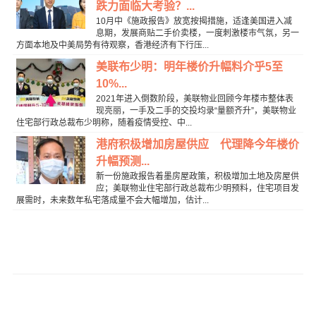
跌力面临大考验？...
10月中《施政报告》放宽按揭措施，适逢美国进入减
息期，发展商贴二手价卖楼，一度刺激楼巿气氛，另一
方面本地及中美局势有待观察，香港经济有下行压...
美联布少明：明年楼价升幅料介乎5至
10%...
2021年进入倒数阶段，美联物业回顾今年楼市整体表
现亮丽，一手及二手的交投均录“量额齐升”，美联物业
住宅部行政总裁布少明称，随着疫情受控、中...
港府积极增加房屋供应 代理降今年楼价
升幅预测...
新一份施政报告着墨房屋政策，积极增加土地及房屋供
应；美联物业住宅部行政总裁布少明预料，住宅项目发
展需时，未来数年私宅落成量不会大幅增加，估计...