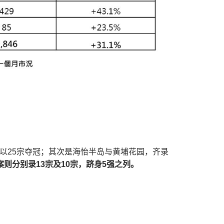
古城以25宗夺冠；其次是海怡半岛与黄埔花园，齐录
案则分别录13宗及10宗，跻身5强之列。