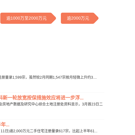
逾1000万至2000万元
逾2000万元
,599宗，虽然较2月同期1,547宗按月轻微上升约3....
 料新一轮放宽按保措施效应将进一步浮...
房地产数据及研究中心综合土地注册处资料显示，3月首23日二
...
)逾2,000万元二手住宅注册量录617宗，比起上半年61...