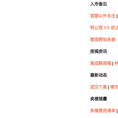
入市备忘
首期以外支出
|
转让契 VS 送
管理费知多啲
按揭资讯
高成数按揭
|
林
最新动态
成交个案
|
楼
卖楼锦囊
卖楼费用清单
|