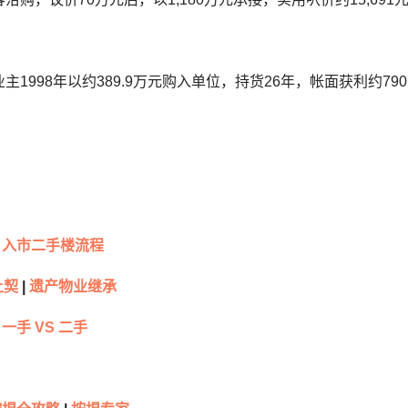
主1998年以约389.9万元购入单位，持货26年，帐面获利约79
入市二手楼流程
让契
|
遗产物业继承
一手 VS 二手