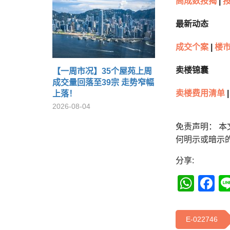
高成数按揭
|
最新动态
成交个案
|
楼市
卖楼锦囊
【一周市况】35个屋苑上周
成交量回落至39宗 走势窄幅
卖楼费用清单
|
上落！
2026-08-04
免责声明： 
何明示或暗示
分享:
Wha
F
E-022746