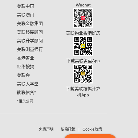
Wechat
美联中国
美联澳门
美联金融集团
美联移民顾问
美联物业香港好房
美联升学顾问
美联测量师行
香港置业
下载美联笋盘App
经络按揭
美联会
美联大学堂
下载美联按揭计算
骏联信贷
*
机App
*相关公司
免责声明
私隐政策
Cookie政策