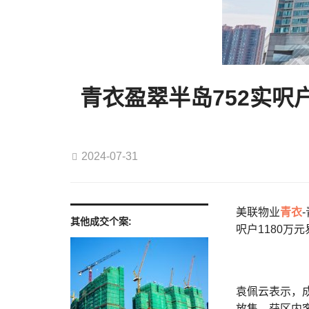
青衣盈翠半岛752实呎户
2024-07-31
美联物业
青衣
其他成交个案:
呎户1180万
袁佩云表示，
放售，获区内客