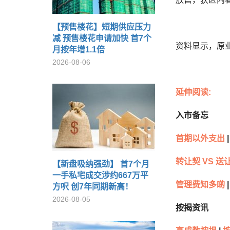
【预售楼花】短期供应压力
减 预售楼花申请加快 首7个
资料显示，原业
月按年增1.1倍
2026-08-06
延伸阅读:
入市备忘
首期以外支出
|
转让契 VS 送
【新盘吸纳强劲】 首7个月
一手私宅成交涉约667万平
管理费知多啲
|
方呎 创7年同期新高！
2026-08-05
按揭资讯