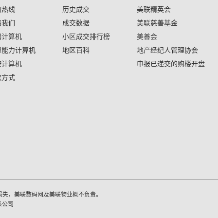
询热线
历史成交
美联精英会
络我们
成交数据
美联慈善基金
揭计算机
小区成交排行榜
美善会
担能力计算机
地区百科
地产经纪人管理协会
按计算机
申报已递交的购楼开盘
款方式
损失，美联数码网及美联物业概不负责。
系公司