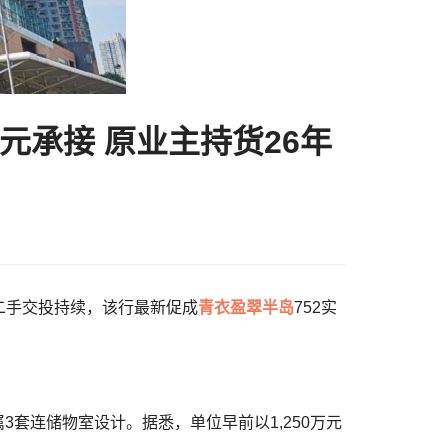
万元承接 原业主持货26年
区内二手交投持续，该行最新促成
青衣
盈翠半岛
752实
属3套连储物室设计。据悉，单位早前以1,250万元
元。