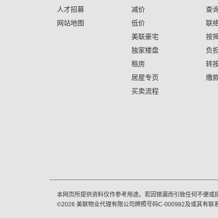
人才招募
减价
查
网站地图
低价
联
美联豪宅
按
独家楼盘
负
租房
转
居屋专页
缴
买卖流程
本网页所提供资料仅作参考用途。若因错漏而引致任何不便或
©
2026
美联物业代理有限公司牌照号码C-000982及或其有联