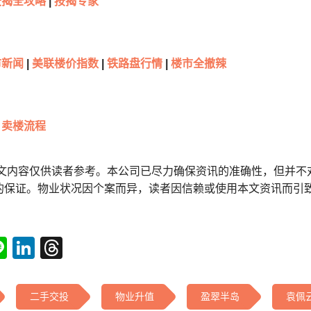
按揭全攻略
|
按揭专家
新闻
|
美联楼价指数
|
铁路盘行情
|
楼市全撤辣
卖楼流程
本文内容仅供读者参考。本公司已尽力确保资讯的准确性，但并不
的保证。物业状况因个案而异，读者因信赖或使用本文资讯而引
tsApp
acebook
Line
LinkedIn
Threads
二手交投
物业升值
盈翠半岛
袁佩