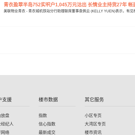
青衣盈翠半岛752实呎户1,045万元沽出 长情业主持货27年 帐面
美联物业青衣 - 青衣城机铁站分行助理联席董事袁佩云 (KELLY YUEN)表示，
户支援
楼市数据
其它服务
助放盘
指数
小区专页
业经纪人
信心指数
大湾区专页
行网络
最新成交
楼市资讯