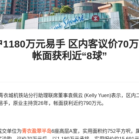
1180万元易手 区内客议价70
帐面获利近“8球”
-青衣城机铁站分行助理联席董事袁佩云 (Kelly Yuen)表示，
元易手，原业主持货26年，帐面获利近约790万元。
成交单位为
青衣
盈翠半岛
6座高层A室，实用面积约752平方呎，
洽购，议价70万元后，以1,180万元承接，实用呎价约15,691