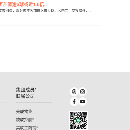
升值逾6球或近1.6倍...
有见楼市回稳，部分换楼客加快入市步伐，区内二手交投增多，...
集团成员/
联属公司
美联物业
鋑联控股
*
美联工商铺
*