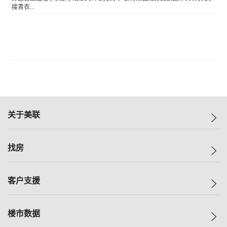
接青衣...
关于美联
美联集团
找房
投资者关系
集团动态
一手新房
客户支援
人才招募
买房
网站地图
上车
自助放盘
楼市数据
减价
专业经纪人