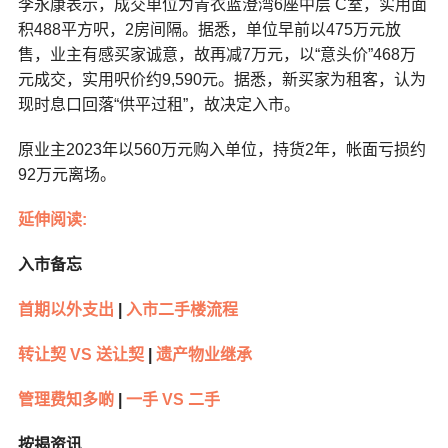
李永康表示，成交单位为青衣蓝澄湾6座中层
C室，实用面
积488平方呎，2房间隔。据悉，单位早前以475万元放
售，业主有感买家诚意，故再减7万元，以“意头价”468万
元成交，实用呎价约9,590元。据悉，新买家为租客，认为
现时息口回落“供平过租”，故决定入市。
原业主2023年以560万元购入单位，持货2年，帐面亏损约
92万元离场。
延伸阅读:
入市备忘
首期以外支出
|
入市二手楼流程
转让契 VS 送让契
|
遗产物业继承
管理费知多啲
|
一手 VS 二手
按揭资讯