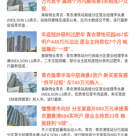
万元易手 属两个月内屋苑第3宗相连户交
投...
美联物业青衣 - 青衣港铁站高级分区营业经理李永康
(NEILSON LI)表示，自政府撤辣及减息以来，区内大额成交不断，该行最新
促成青衣盈...
年底短炒获利过肥年 青衣翠怡花园467实
呎户448万元沽出 原业主持货仅7个月 帐
面赚近“一球”...
美联物业青衣 - 青衣港铁站分行高级分区营业经理李永
康(NEILSON LI)表示，二手交投回暖，部分业主趁机底短炒获利过肥年，该
行最新促成...
青衣盈翠半岛中层海景2房户 新买家有感
“供平过租” 斥740万元购入...
美联物业青衣 - 青衣港铁站高级分区营业经理李永康
(NEILSON LI)表示，优质单位受市场追撑，有买家趁
《财政预算案》前入市。该行最新...
憧憬楼市向好 分支家庭斥880万元承接青
衣灏景湾684实呎户 原业主持货23年 帐
面获利“6球”...
不少买家趁暑假出动入市。青衣 - 青衣港铁站分行高级
分区营业经理李永康 (NEILSON LI)表示，该行刚促成分支家庭斥880万元承