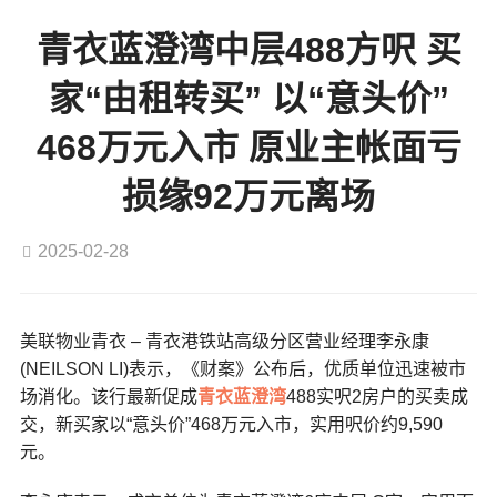
青衣蓝澄湾中层488方呎 买
家“由租转买” 以“意头价”
468万元入市 原业主帐面亏
损缘92万元离场
2025-02-28
美联物业青衣 – 青衣港铁站高级分区营业经理李永康
(NEILSON LI)表示，《财案》公布后，优质单位迅速被市
场消化。该行最新促成
青衣
蓝澄湾
488实呎2房户的买卖成
交，新买家以“意头价”468万元入市，实用呎价约9,590
元。