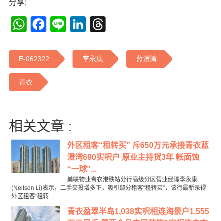
分享:
WhatsApp
Facebook
Line
LinkedIn
Threads
E-062322
李永康
蓝澄湾
青衣
相关文章 :
外区租客“租转买” 斥650万元承接青衣蓝
澄湾690实呎户 原业主持货3年 帐面蚀
“一球”...
美联物业青衣港铁站分行高级分区营业经理李永康
(Neilson Li)表示，二手交投增多下，吸引部分租客“租转买”，该行最新录得
外区租客“租转...
青衣盈翠半岛1,038实呎相连海景户1,555