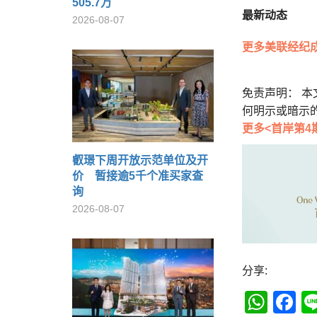
505.7万
最新动态
2026-08-07
更多美联经纪
免责声明： 
何明示或暗示
更多<首岸第4
叡璟下周开放示范单位及开
价 暂接逾5千个准买家查
询
2026-08-07
分享:
Wha
F