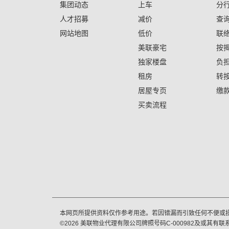
集团动态
上车
分
人才招募
减价
查
网站地图
低价
联
美联豪宅
按
独家楼盘
负
租房
转
居屋专页
缴
买卖流程
本网页所提供资料仅作参考用途。若因错漏而引致任何不便或
©
2026
美联物业代理有限公司牌照号码C-000982及或其有联