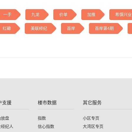
一手
九龙
价单
加推
希慎兴业
红磡
美联经纪
首岸
首岸第4期
户支援
楼市数据
其它服务
助放盘
指数
小区专页
业经纪人
信心指数
大湾区专页