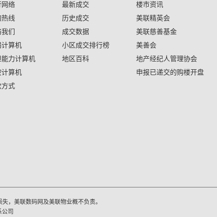
行网络
最新成交
楼市资讯
询热线
历史成交
美联精英会
络我们
成交数据
美联慈善基金
揭计算机
小区成交排行榜
美善会
担能力计算机
地区百科
地产经纪人管理协会
按计算机
申报已递交的购楼开盘
款方式
损失，美联数码网及美联物业概不负责。
系公司