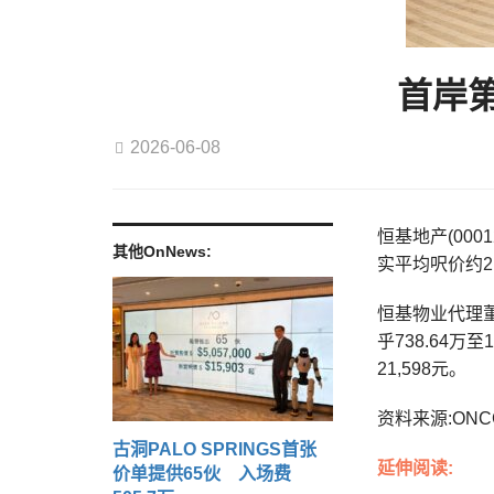
首岸第
2026-06-08
恒基地产(000
其他OnNews:
实平均呎价约21
恒基物业代理董
乎738.64万
21,598元。
资料来源:ONC
古洞PALO SPRINGS首张
延伸阅读:
价单提供65伙 入场费