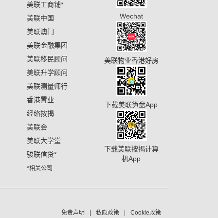
美联工商铺
*
Wechat
美联中国
美联澳门
美联金融集团
美联移民顾问
美联物业香港好房
美联升学顾问
美联测量师行
香港置业
下载美联笋盘App
经络按揭
美联会
美联大学堂
下载美联按揭计算
骏联信贷
*
机App
*相关公司
免责声明
私隐政策
Cookie政策