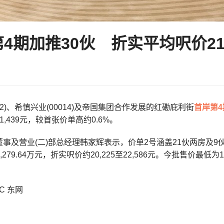
4期加推30伙 折实平均呎价21
12)、希慎兴业(00014)及帝国集团合作发展的红磡庇利街
首岸第4
,439元，较首张价单高约0.6%。
事及营业(二)部总经理韩家辉表示，价单2号涵盖21伙两房及9伙
至1,279.64万元，折实呎价约20,225至22,586元。今批售价
C 东网