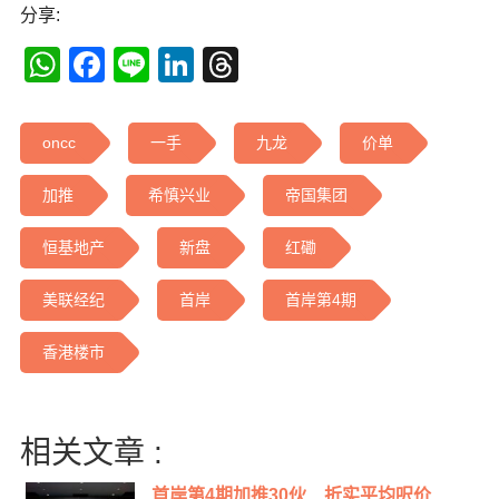
分享:
WhatsApp
Facebook
Line
LinkedIn
Threads
oncc
一手
九龙
价单
加推
希慎兴业
帝国集团
恒基地产
新盘
红磡
美联经纪
首岸
首岸第4期
香港楼市
相关文章 :
首岸第4期加推30伙 折实平均呎价