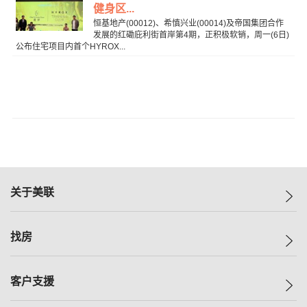
健身区...
恒基地产(00012)、希慎兴业(00014)及帝国集团合作
发展的红磡庇利街首岸第4期，正积极软销，周一(6日)
公布住宅项目内首个HYROX...
关于美联
美联集团
找房
投资者关系
集团动态
一手新房
客户支援
人才招募
买房