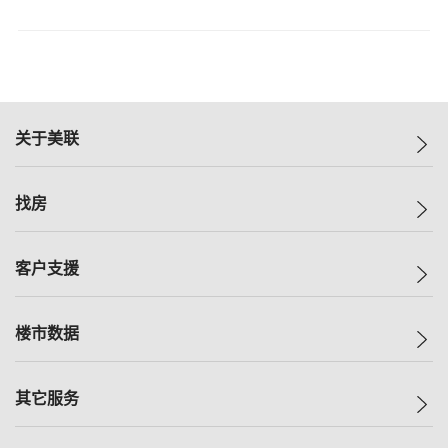
关于美联
美联集团
找房
投资者关系
集团动态
一手新房
客户支援
人才招募
买房
网站地图
上车
自助放盘
楼市数据
减价
专业经纪人
低价
分行网络
指数
其它服务
美联豪宅
查询热线
信心指数
独家楼盘
联络我们