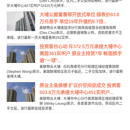
(Deo Cho)表示，区内二手交投持续畅旺，该行最新一
宗大埔中心407实呎户以425万元转手...
大埔公屋富善邨开放式单位 绿表价83.8
万元易手 单位19年升值约6.7倍...
美联物业大埔逸珑湾分行首席高级营业经理周南辉
(Deo Cho)表示，近期新盘销售火热，资助房屋亦不乏
承接。该行最新一宗大埔富善邨292实呎...
投资客也心动 斥372.5万元承接大埔中心
高层361实呎户 原业主持货7年 帐面损手
逾“一球”...
美联物业大埔 - 白石角豪宅分行助理区域经理黄国辉
(Stephen Wong)表示，美国联储局议息日子临近，二手交投加快，该行最新
录得大埔...
原业主急换楼 扩议价空间促成交 投资客
503.8万元承接大埔中心451实呎户...
美联物业大埔 - 大埔市中心分行首席联席区域经理梁苇
姮 (Winky Leung)表示，各类客源齐出动，带动区内二
手交投，该行最新促成投资客...