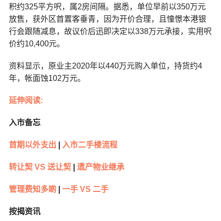
积约325平方呎，属2房间隔。据悉，单位早前以350万元
放售，获外区首置客垂青，因为开价合理，且憧憬本港银
行会跟随减息，故议价后迅即决定以338万元承接，实用呎
价约10,400元。
资料显示，原业主2020年以440万元购入单位，持货约4
年，帐面蚀102万元。
延伸阅读:
入市备忘
首期以外支出
|
入市二手楼流程
转让契 VS 送让契
|
遗产物业继承
管理费知多啲
|
一手 VS 二手
按揭资讯