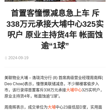
首置客憧憬减息急上车 斥
338万元承接大埔中心325实
呎户 原业主持货4年 帐面蚀
逾“1球”
2024-09-19
美联物业大埔 – 逸珑湾分行 (8)
首席高级营业经理周南辉(
Deo Chow)表示，憧憬美联储减息，不少睇楼客偷步入
市，该行录得首置客斥338万元承接
大埔中心
325实呎户，
原业主持货4年，帐面蚀逾“1球”。
周南辉表示，成交单位为
大埔
中心23座低层D室，实用面