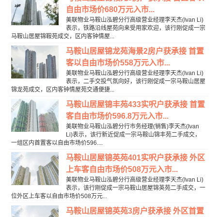
自由市场价680万元入市...
美联物业马鞍山泓碧分行高级营业经理李天杰(Ivan Li)
表示，铁路沿线屋苑向来受用家欢迎，该行刚促成一宗
马鞍山居屋锦鞍苑成交，区内客钟情屋...
马鞍山居屋锦龙苑海景2房户获承接 首置
客以自由市场价558万元入市...
美联物业马鞍山泓碧分行高级营业经理李天杰(Ivan Li)
表示，二手交投气氛向好，该行刚促成一宗马鞍山居屋
锦龙苑成交，区内客钟情屋苑交通便捷...
马鞍山居屋锦丰苑433实呎户获承接 首置
客自由市场价596.8万元入市...
美联物业马鞍山泓碧分行市务经理(销售)李天杰(Ivan
Li)表示，该行新近促成一宗马鞍山锦丰苑二手成交，
一组区内首置客以自由市场价596....
马鞍山居屋锦英苑401实呎户获承接 外区
上车客自由市场价508万元入市...
美联物业马鞍山泓碧分行高级营业经理李天杰(Ivan Li)
表示，该行刚促成一宗马鞍山居屋锦英苑二手成交，一
位外区上车客以自由市场价508万元...
马鞍山居屋锦英苑3房户获承接 外区首置