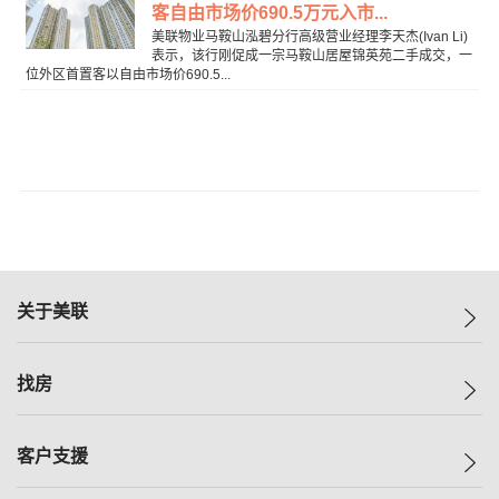
客自由市场价690.5万元入市...
美联物业马鞍山泓碧分行高级营业经理李天杰(Ivan Li)
表示，该行刚促成一宗马鞍山居屋锦英苑二手成交，一
位外区首置客以自由市场价690.5...
关于美联
美联集团
找房
投资者关系
集团动态
一手新房
客户支援
人才招募
买房