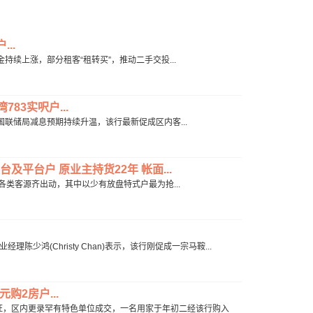
..
，租金持续上涨，部分租客“租转买”，推动二手交投...
83实呎户...
示，美国联储局减息预期持续升温，该行最新促成区内客...
台及平台户 原业主持货22年 帐面...
表示，各类客源齐出动，其中以少有放盘特式户最为抢...
鸿(Christy Chan)表示，该行刚促成一宗马鞍...
购2房户...
手市旺，区内更录罕有特色单位成交，一名用家于年初二经该行购入