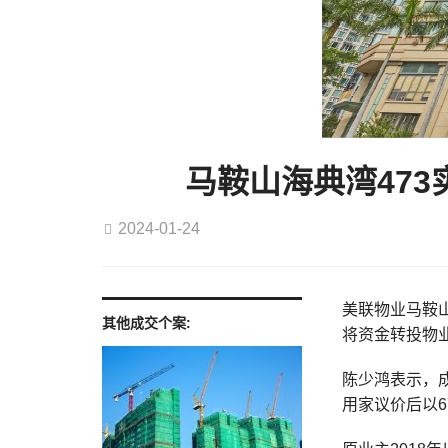
马鞍山海典湾473
2024-01-24
美联物业马鞍山 
其他成交个案:
将资金转投物
陈少鸿表示，成
用家议价后以6