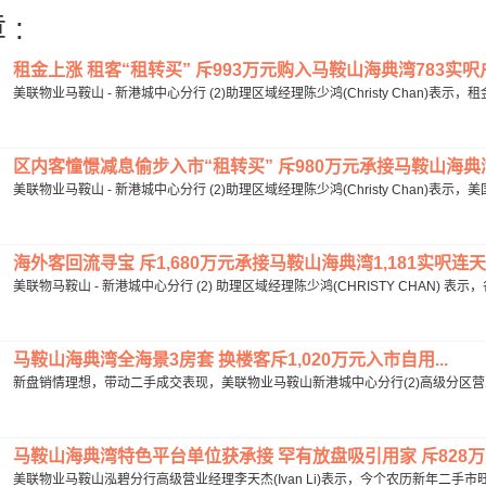
 :
租金上涨 租客“租转买” 斥993万元购入马鞍山海典湾783实呎户.
美联物业马鞍山 - 新港城中心分行 (2)助理区域经理陈少鸿(Christy Chan)表示
区内客憧憬减息偷步入市“租转买” 斥980万元承接马鞍山海典湾7
美联物业马鞍山 - 新港城中心分行 (2)助理区域经理陈少鸿(Christy Chan)表
海外客回流寻宝 斥1,680万元承接马鞍山海典湾1,181实呎连天
美联物马鞍山 - 新港城中心分行 (2) 助理区域经理陈少鸿(CHRISTY CHAN) 
马鞍山海典湾全海景3房套 换楼客斥1,020万元入市自用...
新盘销情理想，带动二手成交表现，美联物业马鞍山新港城中心分行(2)高级分区营业经理陈少
马鞍山海典湾特色平台单位获承接 罕有放盘吸引用家 斥828万元
美联物业马鞍山泓碧分行高级营业经理李天杰(Ivan Li)表示，今个农历新年二