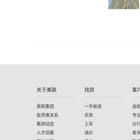
关于美联
找房
客
美联集团
一手新房
自
投资者关系
买房
专
集团动态
上车
分
人才招募
减价
查