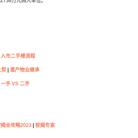
年以738万元购入单位。
入市二手楼流程
让契
|
遗产物业继承
一手 VS 二手
揭全攻略2023
|
按揭专家