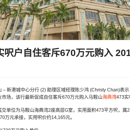
实呎户自住客斥670万元购入 20
– 新港城中心分行 (2) 助理区域经理陈少鸿 (Christy Ch
业市场，该行最新促成自住客斥670万元购入马鞍山
海典湾
473
交单位为马鞍山海典湾2座高层G室，实用面积473平方呎，属
70万元承接，实用呎价约14,165元。