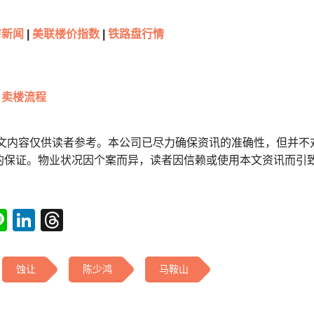
新闻
|
美联楼价指数
|
铁路盘行情
卖楼流程
本文内容仅供读者参考。本公司已尽力确保资讯的准确性，但并不
的保证。物业状况因个案而异，读者因信赖或使用本文资讯而引
tsApp
acebook
Line
LinkedIn
Threads
蚀让
陈少鸿
马鞍山