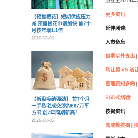
原业主2018
更多资讯
【预售楼花】短期供应压力
减 预售楼花申请加快 首7个
延伸阅读:
月按年增1.1倍
2026-08-06
入市备忘
首期以外支出
|
转让契 VS 送
管理费知多啲
|
SSD松绑盘
【新盘吸纳强劲】 首7个月
一手私宅成交涉约667万平
按揭资讯
方呎 创7年同期新高！
2026-08-05
高成数按揭
|
按