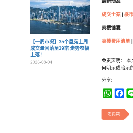
最新动态
成交个案
|
楼市
卖楼锦囊
卖楼费用清单
|
【一周市况】35个屋苑上周
成交量回落至39宗 走势窄幅
上落！
免责声明： 
2026-08-04
何明示或暗示
分享:
Wha
F
海典湾