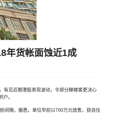
18年货帐面蚀近1成
an)表示，有见近期港股表现波动，令部分睇楼客更决心
实呎户。
2房间隔，据悉，单位早前以700万元放售，获自住