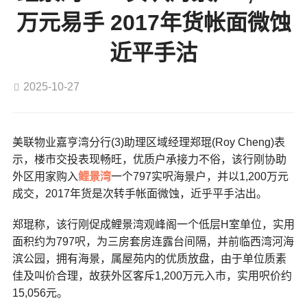
万元易手 2017年货帐面微蚀
近平手沽
2025-10-27
美联物业嘉亨湾分行(3)助理区域经理郑琨(Roy Cheng)表
示，楼市交投表现畅旺，优质户承接力不俗，该行刚协助
外区用家购入
鲤景湾
一个797实呎海景户，并以1,200万元
成交，2017年货是次转手帐面微蚀，近乎平手沽出。
郑琨称，该行刚促成鲤景湾观峰阁一个低层H室单位，实用
面积约为797呎，为三房套房连露台间隔，并前临西湾河海
滨公园，拥有海景，属屋苑内的优质放盘，由于单位质素
佳及叫价合理，故获外区客斥1,200万元入市，实用呎价约
15,056元。