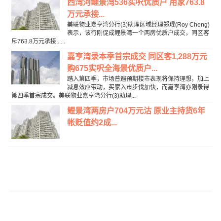
西湾河鲤景湾536实呎优质户 用家763.8
万元承接...
美联物业嘉亨湾分行(3)助理区域经理郑琨(Roy Cheng)
表示，该行刚促成鲤景湾一个两房优质户成交，同区客
斥763.8万元承接......
嘉亨湾录本季首宗成交 同区客1,288万元
购675实呎全海景优质户...
踏入第四季，市场普遍预期楼市表现将保持理想，加上
减息效应带动，买家入市步伐加快，而嘉亨湾亦刚录得
第四季首宗成交。美联物业嘉亨湾分行(3)助理...
鲤景湾两房户704万元沽 原业主持货6年
帐贬值约2成...