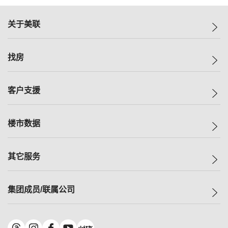
关于美联
美联集团
找房
投资者关系
集团动态
一手新房
客户支援
人才招募
买房
网站地图
上车
自助放盘
楼市数据
减价
专业经纪人
低价
分行网络
指数
其它服务
美联豪宅
查询热线
信心指数
独家楼盘
联络我们
最新成交
小区专页
租房
集团成员/联属公司
按揭计算机
历史成交
大湾区专页
居屋专页
负担能力计算机
成交数据
楼市资讯
买卖流程
美联物业
转按计算机
小区成交排行榜