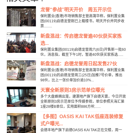
龙誉“参战”明天开价 周五开示位
保利置业(香港)市场销售部主管高蔼华称，保利置业集
团(00119)启德龙誉刚已上载楼书，明天开价并同步收
票.........
新盘混战：传启德龙誉逾40伙获买家拣
选...
保利置业集团(00119)启德龙誉周六(6日)开售新一批60
伙，消息指，截至下午1时，暂逾40伙获买家拣选......
新盘混战：启德龙誉周日起发售27伙
保利置业(香港)市场销售部主管高蔼华称，保利置业集
团(00119)的启德龙誉周三(25日)加推7号价单，推出
98伙，比上一张价单加价逾10%...
天寰全新原则3房示范单位曝光
多个大盘蜂拥出笼，建灏地产旗下启德天寰，今日开放
全新原则3房示范单位予传媒参观，单位参照天海汇第
1座28楼B单位，实用面积886方呎.......
【多图】OASIS KAI TAK低座连装修复
式户曝光...
会德丰地产旗下启德OASIS KAI TAK正在交楼，周一