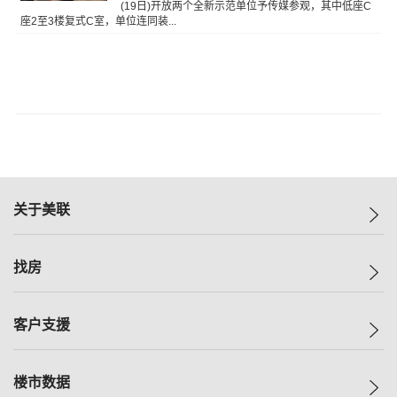
(19日)开放两个全新示范单位予传媒参观，其中低座C
座2至3楼复式C室，单位连同装...
关于美联
美联集团
找房
投资者关系
集团动态
一手新房
客户支援
人才招募
买房
网站地图
上车
自助放盘
楼市数据
减价