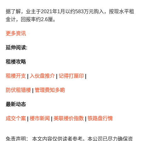
据了解，业主于2021年1月以约583万元购入，按现水平租
金计，回报率约2.6厘。
更多资讯
延伸阅读:
租楼攻略
租楼开支
|
入伙盘推介
|
记得打厘印
|
防伏租错楼
|
管理费知多啲
最新动态
成交个案
|
楼市新闻
|
美联楼价指数
|
铁路盘行情
免责声明： 本文内容仅供读者参考。本公司已尽力确保资