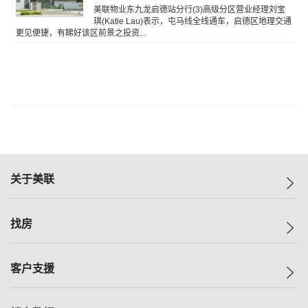
美联物业东九龙启德站分行(3)高级分区营业经理刘宝
琪(Katie Lau)表示，屯马线全线通车，启德区地理交通
更见便捷，有睇好该区前景之投资...
关于美联
美联集团
找房
投资者关系
集团动态
一手新房
客户支援
人才招募
买房
网站地图
上车