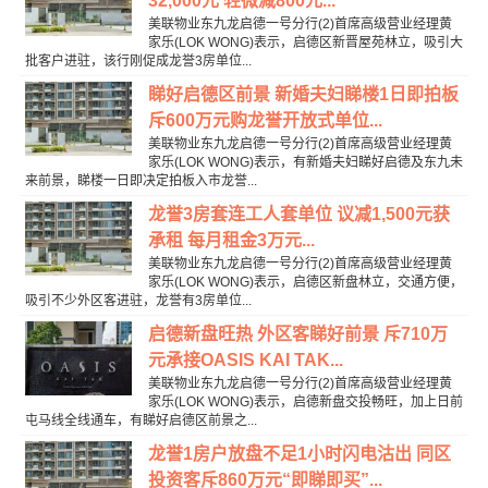
32,000元 轻微减800元...
美联物业东九龙启德一号分行(2)首席高级营业经理黄
家乐(LOK WONG)表示，启德区新晋屋苑林立，吸引大
批客户进驻，该行刚促成龙誉3房单位...
睇好启德区前景 新婚夫妇睇楼1日即拍板
斥600万元购龙誉开放式单位...
美联物业东九龙启德一号分行(2)首席高级营业经理黄
家乐(LOK WONG)表示，有新婚夫妇睇好启德及东九未
来前景，睇楼一日即决定拍板入市龙誉...
龙誉3房套连工人套单位 议减1,500元获
承租 每月租金3万元...
美联物业东九龙启德一号分行(2)首席高级营业经理黄
家乐(LOK WONG)表示，启德区新盘林立，交通方便，
吸引不少外区客进驻，龙誉有3房单位...
启德新盘旺热 外区客睇好前景 斥710万
元承接OASIS KAI TAK...
美联物业东九龙启德一号分行(2)首席高级营业经理黄
家乐(LOK WONG)表示，启德新盘交投畅旺，加上日前
屯马线全线通车，有睇好启德区前景之...
龙誉1房户放盘不足1小时闪电沽出 同区
投资客斥860万元“即睇即买”...