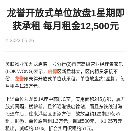
龙誉开放式单位放盘1星期即
获承租 每月租金12,500元
2022-05-26
美联物业东九龙启德一号分行(2)首席高级营业经理黄家乐
(LOK WONG)表示，
启德
区新盘林立，区内租赁承接不
俗，
龙誉
刚录得开放式单位获承租，单位放盘约1星期，每
月租金1.25万元。
上述单位为龙誉1A座中高层C室，实用面积245方呎，属开
放式间隔，楼龄新，且邻近港铁启德站，而且东铁线过海
段通车后，往来港岛区更添方便，故放盘约1星期即获承
租，据悉，单位原叫租1.3万元，调减500元，以1.25万元
租出，减幅约3.9%，折合实用呎租约51元。