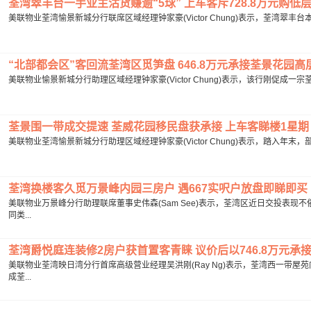
荃湾翠丰台一手业主沽货赚逾“5球” 上车客斥728.8万元购低层海
美联物业荃湾愉景新城分行联席区域经理钟家豪(Victor Chung)表示，荃湾翠丰
“北部都会区”客回流荃湾区觅笋盘 646.8万元承接荃景花园高层2
美联物业愉景新城分行助理区域经理钟家豪(Victor Chung)表示，该行刚促成一宗
荃景围一带成交提速 荃威花园移民盘获承接 上车客睇楼1星期 斥4
美联物业荃湾愉景新城分行助理区域经理钟家豪(Victor Chung)表示，踏入年
荃湾换楼客久觅万景峰内园三房户 遇667实呎户放盘即睇即买 1,
美联物业万景峰分行助理联席董事史伟森(Sam See)表示，荃湾区近日交投表
同类...
荃湾爵悦庭连装修2房户获首置客青睐 议价后以746.8万元承接自
美联物业荃湾映日湾分行首席高级营业经理吴洪刚(Ray Ng)表示，荃湾西一带
成荃...