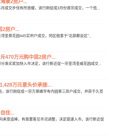
景2房户...
台本月成交步伐有所放缓，该行刚促成3月份首宗成交，一个低...
房户...
荃湾荃景花园445实呎户成交，同区租客于“北部都会区”...
70万元购中层2房户...
末，部分准买家加快入市决定，该行新近促一宗荃湾荃威花园成交...
428万元意头价承接...
现不俗，该行刚促成一宗万景峰罕有内园景三房户成交，并获于久觅
住...
屋苑向来受追捧，有首置客见市况调整，决定提速入市。该行新近促