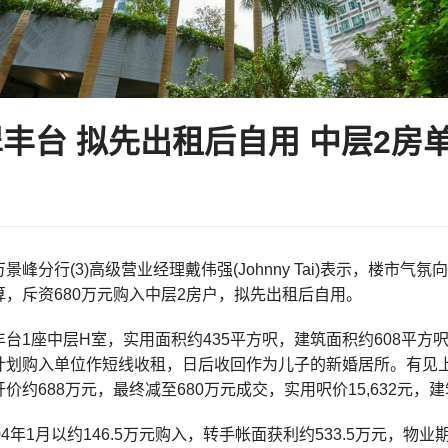
丰台 拟先出租后自用 中层2房单
景峰分行(3)高级营业经理戴伟强(Johnny Tai)表示，楼市气
，斥资680万元购入中层2房户，拟先出租后自用。
台1座中层H室，实用面积约435平方呎，建筑面积约608平
计划购入单位作短线收租，日后收回作为儿子的新婚居所。有见
价约688万元，最终减至680万元成交，实用呎价15,632元，建筑
4年1月以约146.5万元购入，转手帐面获利约533.5万元，物业