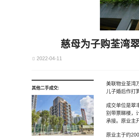
慈母为子购荃湾翠
2022-04-11
美联物业荃湾万
其他二手成交:
儿子婚后作打算
成交单位是翠丰
别带票睇楼，
承接。原业主开
原业主于约200