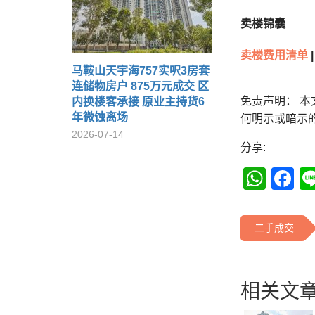
卖楼锦囊
卖楼费用清单
|
马鞍山天宇海757实呎3房套
连储物房户 875万元成交 区
免责声明： 
内换楼客承接 原业主持货6
年微蚀离场
何明示或暗示
2026-07-14
分享:
Wha
F
二手成交
相关文章