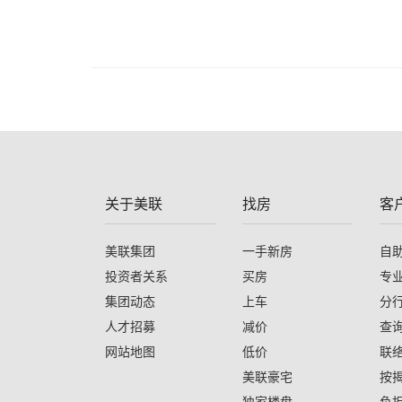
关于美联
找房
客
美联集团
一手新房
自
投资者关系
买房
专
集团动态
上车
分
人才招募
减价
查
网站地图
低价
联
美联豪宅
按