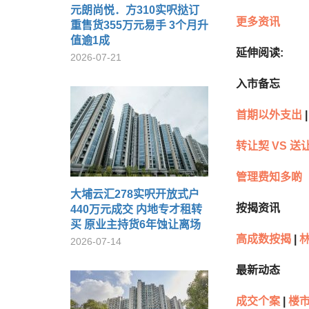
元朗尚悦．方310实呎挞订
更多资讯
重售货355万元易手 3个月升
值逾1成
延伸阅读:
2026-07-21
入市备忘
首期以外支出
|
转让契 VS 送
管理费知多啲
大埔云汇278实呎开放式户
按揭资讯
440万元成交 内地专才租转
买 原业主持货6年蚀让离场
高成数按揭
|
林
2026-07-14
最新动态
成交个案
|
楼