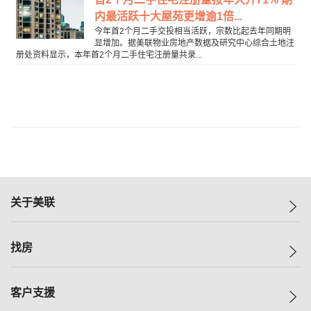
内最活跃十大屋苑更增逾1倍...
今年首2个月二手交投相当活跃，宗数比起去年同期明
显增加。据美联物业房地产数据及研究中心综合土地注
册处资料显示，本年首2个月二手住宅注册量共录...
关于美联
美联集团
找房
投资者关系
集团动态
一手新房
客户支援
人才招募
买房