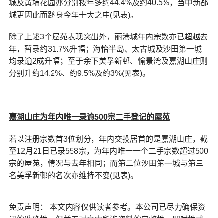
城及黄埔花园亦分别按年多约44.4%及约40.5%，当中新都
城更因此而跻身今年十大之中(见表)。
除了上述3个屋苑表现突出外，丽港城年内宗数亦已超越去
年，暂录约31.7%升幅；海怡半岛、太古城及沙田第一城
均录逾2成升幅；至于余下美孚新邨、愉景湾及嘉湖山庄则
分别升约14.2%、约9.5%及约3%(见表)。
嘉湖山庄为年内唯一录逾
500
宗二手登记的屋苑
若以注册宗数首3位划分，年内交投居首的是嘉湖山庄，截
至12月21日已录558宗，为年内唯一一个二手宗数超过500
宗的屋苑，情况与去年相同；而第二位沙田第一城与第三
名美孚新邨的名次亦维持不变(见表)。
免责声明： 本文内容仅供读者参考。本公司已尽力确保资