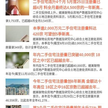
二手住宅连升4个月 5月首25日注册量已
超4月 料全月最终达4,500宗的一年新高...
二手交投持续上升，据美联物业房地产数据及研究中心
综合土地注册处资料显示，5月首25日二手住宅注册量
录3,753宗，已超越4月全月3,545宗...
本季逾2,000万元二手住宅注册量料达
420宗 可望创5季新高...
据美联物业房地产数据及研究中心综合土地注册处资料
显示，本季迄今(截至9月10日)逾2,000万元二手住宅注
册量录349宗，估计全季可达420...
年内二手住宅注册量已突破40,000宗 18
区之中7区已超越去年...
年内迄今二手住宅注册量已超越40,000宗。据美联物
业房地产数据及研究中心综合土地注册处资料显示，本
年迄今(截至11月10日)二手住宅注册量...
今年二手住宅注册量创6年新高 金额达十
年高位 18区之中16区宗数已超越去年...
据美联物业房地产数据及研究中心综合土地注册处资料
显示，本年迄今(截至12月29日)二手住宅注册量共录
46,556宗，比起去年全年41,278...
首2个月二手住宅注册量按年大升71% 期