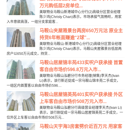
万元购低层2房单位...
美联物业马鞍山新港城中心分行(2)高级分区营业经理
陈少鸿(Christy Chan)表示，市场承接气氛畅旺，用家
入市意欲高涨，一组分支家庭客...
马鞍山夹屋雅景台两房650万元沽 原业主
持货6年帐面赚逾“2球”...
美联物业马鞍山-新港城中心分行(2)高级分区营业经理
陈少鸿(Christy Chan)表示，马鞍山夹屋雅景台低层两
房户以650万元成交，持货...
马鞍山居屋锦丰苑433实呎户获承接 首置
客自由市场价596.8万元入市...
美联物业马鞍山泓碧分行市务经理(销售)李天杰(Ivan
Li)表示，该行新近促成一宗马鞍山锦丰苑二手成交，
一组区内首置客以自由市场价596....
马鞍山居屋锦英苑401实呎户获承接 外区
上车客自由市场价508万元入市...
美联物业马鞍山泓碧分行高级营业经理李天杰(Ivan Li)
表示，该行刚促成一宗马鞍山居屋锦英苑二手成交，一
位外区上车客以自由市场价508万元...
马鞍山天宇海3房套劈价近百万元 用家客