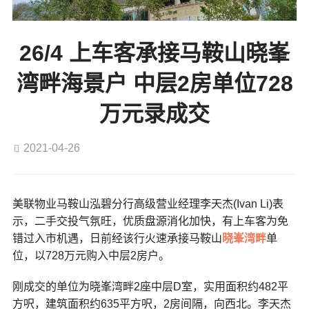
26/4 上车客承接马鞍山晓峯
湾畔海景户 中层2房单位728
万元录成交
2021-04-26
美联物业马鞍山泓碧分行高级营业经理李天杰(Ivan Li)表
示，二手交投气氛旺，优质盘源消化加快，有上车客为免
错过入市机遇，日前经该行火速承接马鞍山
晓峯湾畔
单
位，以728万元购入中层2房户。
刚成交的单位为晓峯湾畔2座中层D室，实用面积约482平
方呎，建筑面积约635平方呎，2房间隔，向西北。李天杰