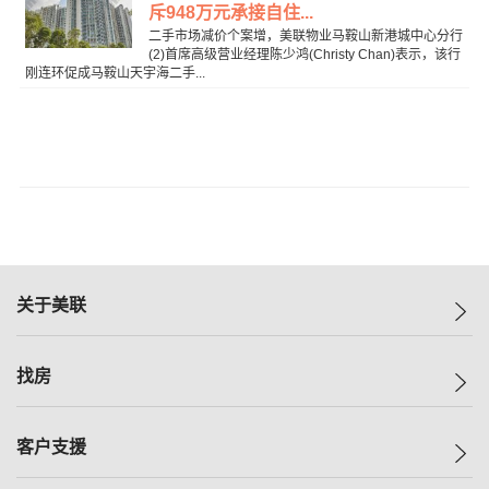
斥948万元承接自住...
二手市场减价个案增，美联物业马鞍山新港城中心分行
(2)首席高级营业经理陈少鸿(Christy Chan)表示，该行
刚连环促成马鞍山天宇海二手...
关于美联
美联集团
找房
投资者关系
集团动态
一手新房
客户支援
人才招募
买房