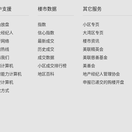
户支援
楼市数据
其它服务
助放盘
指数
小区专页
业经纪人
信心指数
大湾区专页
行网络
最新成交
楼市资讯
询热线
历史成交
美联精英会
络我们
成交数据
美联慈善基金
揭计算机
小区成交排行榜
美善会
担能力计算机
地区百科
地产经纪人管理协会
按计算机
申报已递交的购楼开盘
款方式