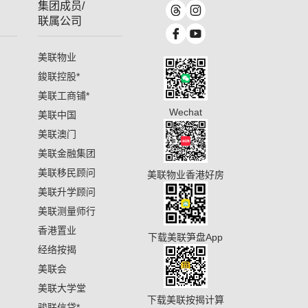
集团成员/
联属公司
美联物业
鋑联控股
*
美联工商铺
*
Wechat
美联中国
美联澳门
美联金融集团
美联移民顾问
美联物业香港好房
美联升学顾问
美联测量师行
香港置业
下载美联笋盘App
经络按揭
美联会
美联大学堂
下载美联按揭计算
骏联信贷
*