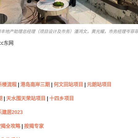
德丰地产助理总经理（项目设计及市务）潘鸿文，黄光耀，市务经理岑菲
cc东网
新楼流程
|
港岛南岸三期
|
何文田站项目
|
元朗站项目
期
|
天水围天荣站项目
|
十四乡项目
建居2023
按揭全攻略
|
按揭专家