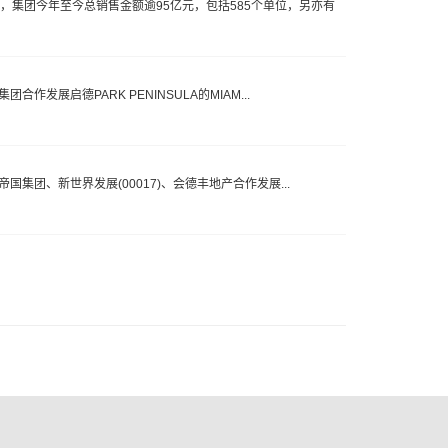
，集团今年至今总销售金额逾95亿元，包括585个单位，另亦有
作发展启德PARK PENINSULA的MIAM...
帝国集团、新世界发展(00017)、会德丰地产合作发展...