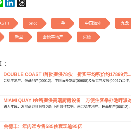
tsApp
acebook
Line
LinkedIn
Threads
ST I
oncc
一手
中国海外
九龙
新盘
会德丰地产
买楼
 :
DOUBLE COAST I首批提供78伙 折实平均呎价约17899元..
会德丰地产、恒基地产(00012)、中国海外发展(00688)及新世界发展(00017)合作，位
MIAMI QUAY I会所提供高端厨房设备 方便住客举办池畔派对.
踏入年底，发展商继续频频为旗下新盘作软销。由会德丰地产、恒基地产(00012)、新世界
会德丰：年内迄今售585伙套现逾95亿