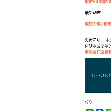
即供VS建期V
最新动态
成交个案
|
楼市
免责声明： 
何明示或暗示
更多
资讯及销
分享: