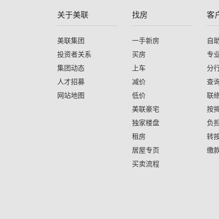
关于美联
找房
客
美联集团
一手新房
自
投资者关系
买房
专
集团动态
上车
分
人才招募
减价
查
网站地图
低价
联
美联豪宅
按
独家楼盘
负
租房
转
居屋专页
缴
买卖流程