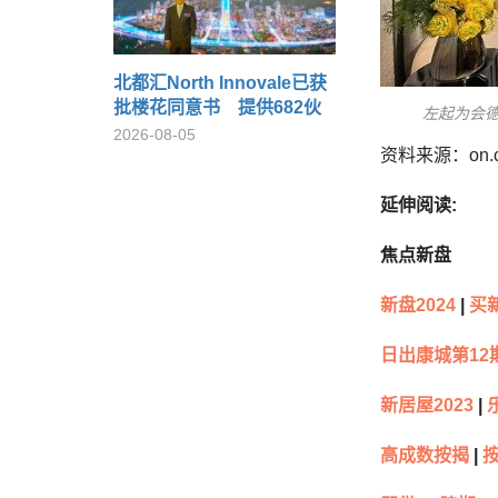
北都汇North Innovale已获
批楼花同意书 提供682伙
左起为会
2026-08-05
资料来源：on.
延伸阅读:
焦点新盘
新盘2024
|
买
日出康城第12
新居屋2023
|
乐
高成数按揭
|