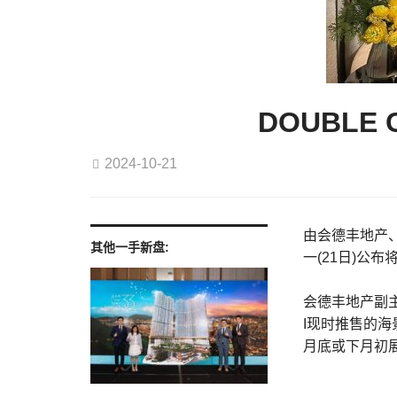
DOUBLE
2024-10-21
由会德丰地产、恒
其他一手新盘:
一(21日)公布
会德丰地产副主
I现时推售的海
月底或下月初