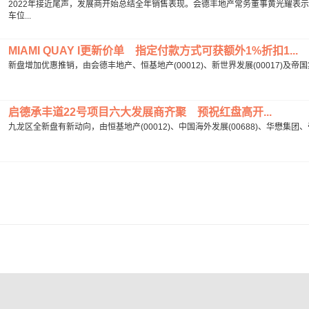
2022年接近尾声，发展商开始总结全年销售表现。会德丰地产常务董事黄光耀表示
车位...
MIAMI QUAY I更新价单 指定付款方式可获额外1%折扣1...
新盘增加优惠推销，由会德丰地产、恒基地产(00012)、新世界发展(00017)及帝国集团合
启德承丰道22号项目六大发展商齐聚 预祝红盘高开...
九龙区全新盘有新动向，由恒基地产(00012)、中国海外发展(00688)、华懋集团、