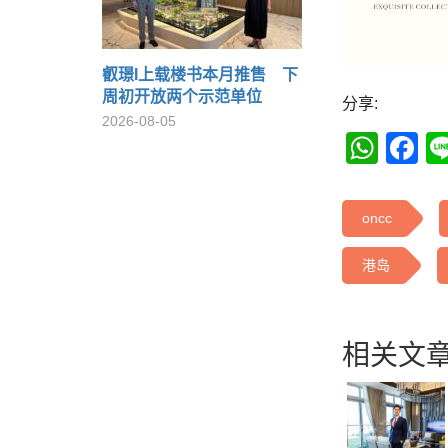
叡璟I上载楼书本月推售 下
周初开放两个示范单位
分享:
2026-08-05
Wha
F
oncc
港岛
相关文章