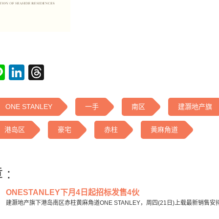
tsApp
acebook
Line
LinkedIn
Threads
ONE STANLEY
一手
南区
建灏地产旗
港岛区
豪宅
赤柱
黄麻角道
 :
ONESTANLEY下月4日起招标发售4伙
建灏地产旗下港岛南区赤柱黄麻角道ONE STANLEY，周四(21日)上载最新销售安