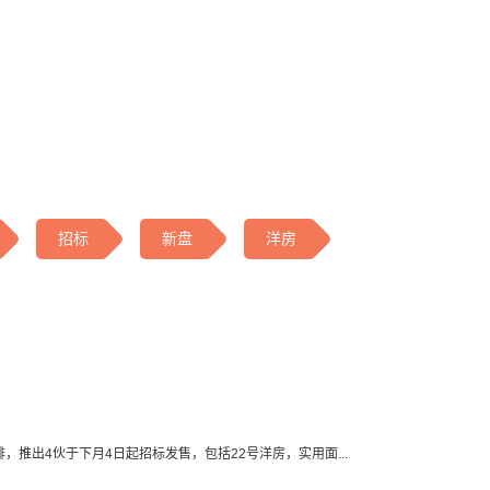
招标
新盘
洋房
排，推出4伙于下月4日起招标发售，包括22号洋房，实用面...