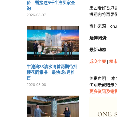
价 暂接逾5千个准买家查
集团看好香港
询
短期内将再录
2026-08-07
资料来源：on.
延伸阅读:
最新动态
成交个案
|
楼市
牛池湾33清水湾首两期待批
楼花同意书 最快或8月推
售
免责声明： 
2026-08-06
何明示或暗示
更多
资讯及销