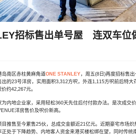
ANLEY招标售出单号屋 连双车位做
港岛南区赤柱黄麻角道
ONE STANLEY
，周五(8日)再度招标售
出的23号洋房，实用面积3,312方呎，外连1,115方呎前后特
呎价约42,267元。
家为内地企业家，采用轻松360天先住后付付款办法。是次成交
AVENUE洋房售价及呎价新高。
项目推售至今累售25伙，总成交金额近21亿元。近期豪宅市场
率正处于下降趋势、内地客人资金来港买楼松绑在望，同时传统