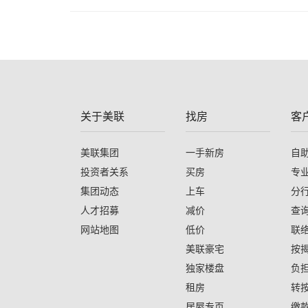
关于美联
找房
客
美联集团
一手新房
自
投资者关系
买房
专
集团动态
上车
分
人才招募
减价
查
网站地图
低价
联
美联豪宅
按
独家楼盘
负
租房
转
居屋专页
缴