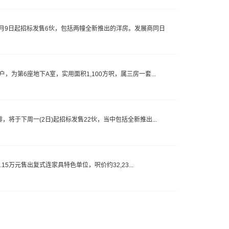
10月9日起招标发售6伙，包括两幢全新推出的洋房。发展商同日
户，为第6座地下A室，实用面积1,100方呎，属三房一套...
排，将于下周一(2日)起招标发售22伙，当中包括全新推出...
.15万元售出复式连家具特色单位，呎价约32,23...