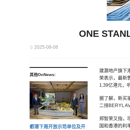
ONE ST
2025-08-08
建灏地产旗下
其他OnNews:
荣表示，最新售
1.39亿港元，
据了解，新买
二排BERYL 
郑智荣又指，
国和香港的利
叡璟下周开放示范单位及开