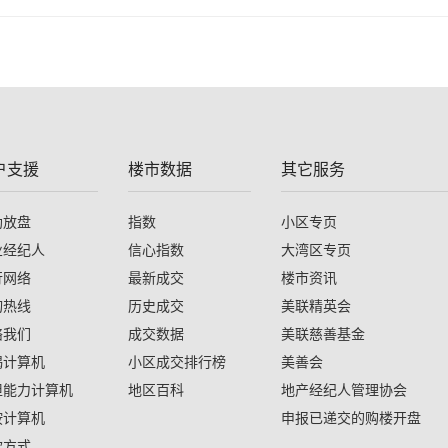
户支援
楼市数据
其它服务
助放盘
指数
小区专页
业经纪人
信心指数
大湾区专页
行网络
最新成交
楼市资讯
询热线
历史成交
美联精英会
络我们
成交数据
美联慈善基金
揭计算机
小区成交排行榜
美善会
担能力计算机
地区百科
地产经纪人管理协会
按计算机
申报已递交的购楼开盘
款方式