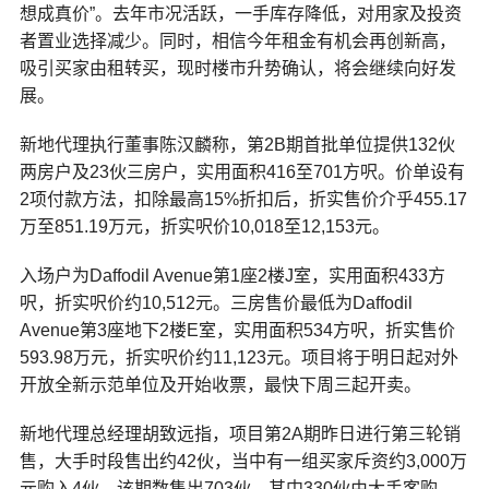
想成真价”。去年市况活跃，一手库存降低，对用家及投资
者置业选择减少。同时，相信今年租金有机会再创新高，
吸引买家由租转买，现时楼市升势确认，将会继续向好发
展。
新地代理执行董事陈汉麟称，第2B期首批单位提供132伙
两房户及23伙三房户，实用面积416至701方呎。价单设有
2项付款方法，扣除最高15%折扣后，折实售价介乎455.17
万至851.19万元，折实呎价10,018至12,153元。
入场户为Daffodil Avenue第1座2楼J室，实用面积433方
呎，折实呎价约10,512元。三房售价最低为Daffodil
Avenue第3座地下2楼E室，实用面积534方呎，折实售价
593.98万元，折实呎价约11,123元。项目将于明日起对外
开放全新示范单位及开始收票，最快下周三起开卖。
新地代理总经理胡致远指，项目第2A期昨日进行第三轮销
售，大手时段售出约42伙，当中有一组买家斥资约3,000万
元购入4伙。该期数售出703伙，其中330伙由大手客购