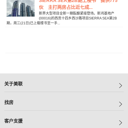
SIERRA SEA第2B期上楼书 提供775
伙 主打两房占比近七成...
新界大型项目全新一期酝酿紧接登场。新鸿基地产
(00016)的西贡十四乡西沙路项目SIERRA SEA第2B
期，周三(21日)已上载楼书至一手...
关于美联
美联集团
找房
投资者关系
集团动态
一手新房
客户支援
人才招募
买房