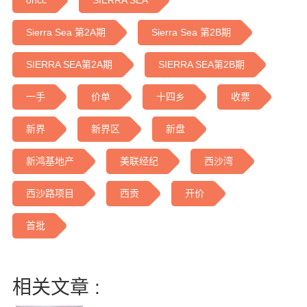
oncc
SIERRA SEA
Sierra Sea 第2A期
Sierra Sea 第2B期
SIERRA SEA第2A期
SIERRA SEA第2B期
一手
价单
十四乡
收票
新界
新界区
新盘
新鸿基地产
美联经纪
西沙湾
西沙路项目
西贡
开价
首批
相关文章 :