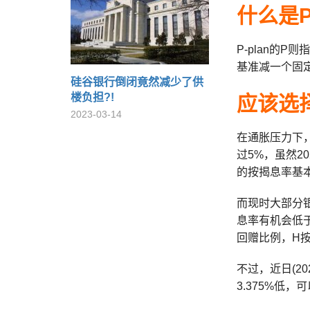
什么是P-
P-plan的P
基准减一个固定
硅谷银行倒闭竟然减少了供
楼负担?!
应该选择H
2023-03-14
在通胀压力下，
过5%，虽然202
的按揭息率基本
而现时大部分银
息率有机会低于3
回赠比例，H按
不过，近日(20
3.375%低，