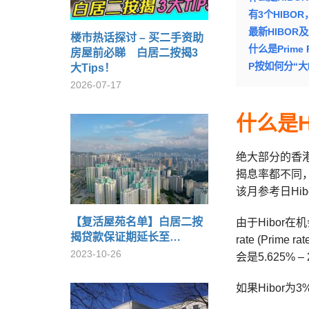
有3个HIBO
最新HIBOR
楼市热话探讨 – 买二手资助
什么是Prime 
房屋前必睇 白居二按揭3
P按如何分“大
大Tips！
2026-07-17
什么是H-
绝大部分的香港按
揭息率都不同，
该月参考日Hib
【复活屋苑名单】白居二按
由于Hibor在
揭贷款保证期延长至…
rate (Pri
2023-10-26
会是5.625% – 
如果Hibor为3