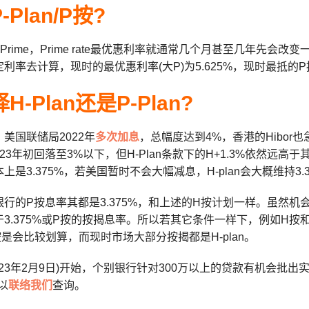
Plan/P按?
则指Prime，Prime rate最优惠利率就通常几个月甚至几年先会改变一
利率去计算，现时的最优惠利率(大P)为5.625%，现时最抵的P按计
-Plan还是P-Plan?
美国联储局2022年
多次加息
，总幅度达到4%，香港的Hibor
3年初回落至3%以下，但H-Plan条款下的H+1.3%依然远高于其上限利率P
上是3.375%，若美国暂时不会大幅减息，H-plan会大概维持3.
行的P按息率其都是3.375%，和上述的H按计划一样。虽然机会
.375%或P按的按揭息率。所以若其它条件一样下，例如H按和P按都有Mo
是会比较划算，而现时市场大部分按揭都是H-plan。
23年2月9日)开始，个别银行针对300万以上的贷款有机会批出实际息率3
可以
联络我们
查询。