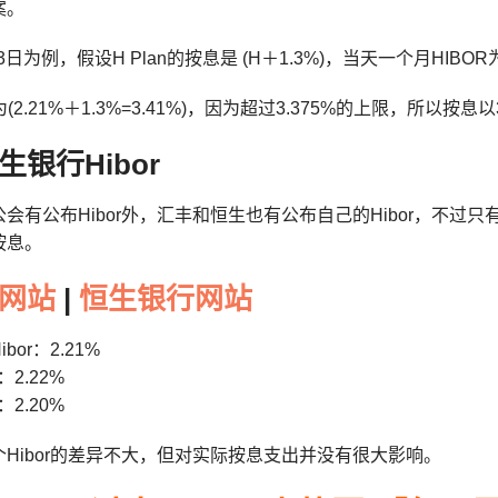
案。
3日为例，假设H Plan的按息是 (H＋1.3%)，当天一个月HIBOR为
为(2.21%＋1.3%=3.41%)，因为超过3.375%的上限，所以按息以
银行Hibor
会有公布Hibor外，汇丰和恒生也有公布自己的Hibor，不过只有由
按息。
网站
|
恒生银行网站
or：2.21%
：2.22%
：2.20%
Hibor的差异不大，但对实际按息支出并没有很大影响。