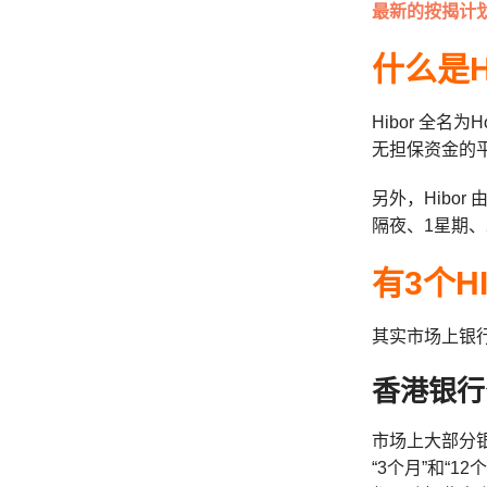
最新的按揭计
什么是H
Hibor 全名为Ho
无担保资金的
另外，Hibo
隔夜、1星期、
有3个H
其实市场上银行
香港银行公
市场上大部分银
“3个月”和“1