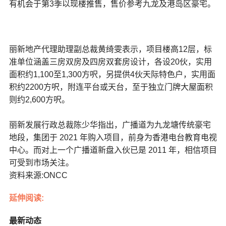
有机会于第3季以现楼推售，售价参考九龙及港岛区豪宅。
丽新地产代理助理副总裁黄绮雯表示，项目楼高12层，标
准单位涵盖三房双房及四房双套房设计，各设20伙，实用
面积约1,100至1,300方呎，另提供4伙天际特色户，实用面
积约2200方呎，附连平台或天台，至于独立门牌大屋面积
则约2,600方呎。
丽新发展行政总裁陈少华指出，广播道为九龙塘传统豪宅
地段，集团于 2021 年购入项目，前身为香港电台教育电视
中心。而对上一个广播道新盘入伙已是 2011 年，相信项目
可受到市场关注。
资料来源:ONCC
延伸阅读:
最新动态