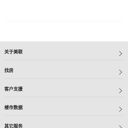
关于美联
美联集团
找房
投资者关系
集团动态
一手新房
客户支援
人才招募
买房
网站地图
上车
自助放盘
楼市数据
减价
专业经纪人
低价
分行网络
指数
其它服务
美联豪宅