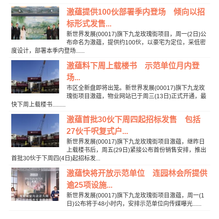
滶蕴提供100伙部署季内登场 倾向以招
标形式发售...
新世界发展(00017)旗下九龙玫瑰街项目，周一(2日)公
布命名为滶蕴，提供约100伙，以豪宅为定位，采低密
度设计，部署本季内登场......
滶蕴料下周上载楼书 示范单位月内登
场...
市区全新盘即将出笼。新世界发展(00017)旗下九龙玫
瑰街项目滶蕴，物业网站已于周三(13日)正式开通，最
快下周上载楼书.........
滶蕴首批30伙下周四起招标发售 包括
27伙千呎复式户...
新世界发展(00017)旗下九龙玫瑰街项目滶蕴，继昨日
上载楼书后，周五(29日)紧接公布首份销售安排，推出
首批30伙于下周四(4日)起招标发...
滶蕴快将开放示范单位 连园林会所提供
逾25项设施...
新世界发展(00017)旗下九龙玫瑰街项目滶蕴，周一(1
日)公布将于48小时内，安排示范单位向传媒曝光......