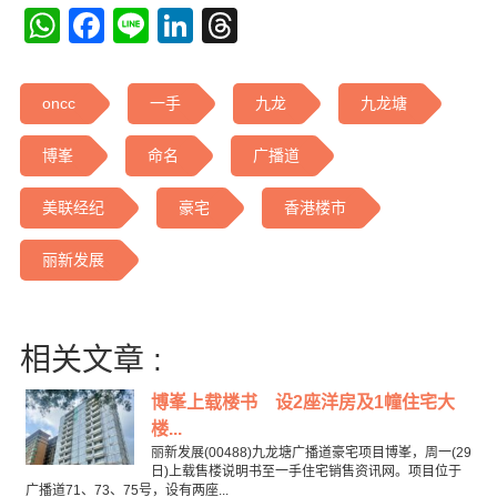
WhatsApp
Facebook
Line
LinkedIn
Threads
oncc
一手
九龙
九龙塘
博峯
命名
广播道
美联经纪
豪宅
香港楼市
丽新发展
相关文章 :
博峯上载楼书 设2座洋房及1幢住宅大
楼...
丽新发展(00488)九龙塘广播道豪宅项目博峯，周一(29
日)上载售楼说明书至一手住宅销售资讯网。项目位于
广播道71、73、75号，设有两座...