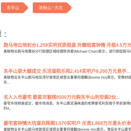
东半山
渣甸山 / 大坑
 :
跑马地云地利台1,259实呎优质租盘 外籍租客钟情 月租4.5万元获
美联物业跑马地雅谷分行助理区域经理陈伟豪(Michael Chan)表示，该行刚促
东半山录大额成交 乐活道栢乐苑2,414实呎户6,200万元易手...
美联物业东半山跑马地及湾仔首席区域营业董事何瑷麟(Bonnie Ho)表示，受
东...
名人入市豪宅 歌星邓紫棋8500万元购东半山利安阁2伙...
豪宅市场频录成交，据市场消息，东半山黄泥涌峡道的老牌豪宅利安阁于早前录得成
约4,...
豪宅客钟情大坑道兆晖阁1,070实呎户 斥资1,868万元意头价承接
美联物业东半山跑马地首席区域营业董事何瑷麟(Bonnie Ho)表示，港岛东半山豪宅