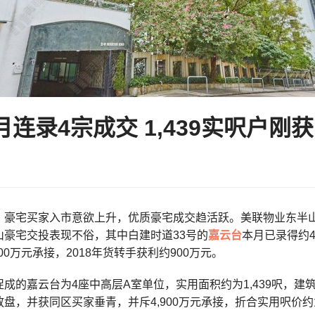
录4宗成交 1,439实呎户刚获
豪宅买家入市意欲上升，优质豪宅成交趋活跃。美联物业东半山跑马地
山豪宅交投表现不俗，其中白建时道33号的
嘉云台
本月已录得约4
00万元承接，2018年货转手获利约900万元。
成的嘉云台为4座中高层A室单位，实用面积约为1,439呎，建筑
盘，并获同区买家垂青，并斥4,900万元承接，折合实用呎价约为34