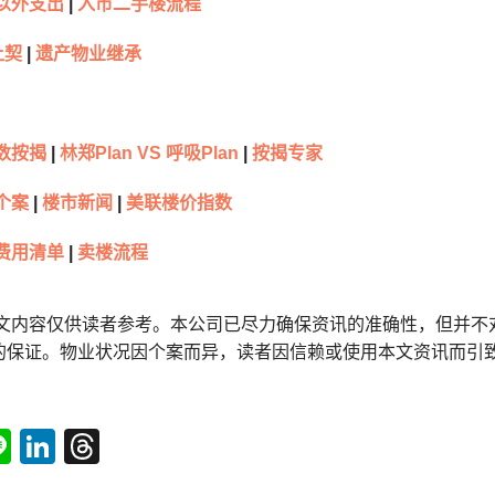
以外支出
|
入市二手楼流程
让契
|
遗产物业继承
数按揭
|
林郑Plan VS 呼吸Plan
|
按揭专家
个案
|
楼市新闻
|
美联楼价指数
费用清单
|
卖楼流程
本文内容仅供读者参考。本公司已尽力确保资讯的准确性，但并不
的保证。物业状况因个案而异，读者因信赖或使用本文资讯而引
tsApp
acebook
Line
LinkedIn
Threads