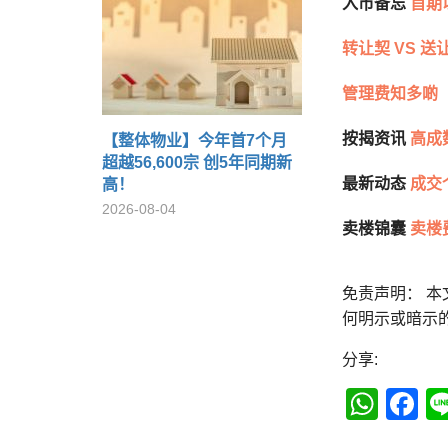
入市备忘
首期
转让契 VS 送
管理费知多啲
按揭资讯
高成
【整体物业】今年首7个月
超越56,600宗 创5年同期新
最新动态
成交
高！
2026-08-04
卖楼锦囊
卖楼
免责声明： 
何明示或暗示
分享:
Wha
F