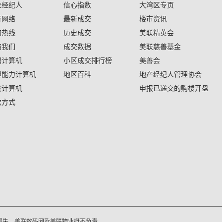
业经纪人
信心指数
大湾区专页
行网络
最新成交
楼市资讯
询热线
历史成交
美联精英会
络我们
成交数据
美联慈善基金
揭计算机
小区成交排行榜
美善会
担能力计算机
地区百科
地产经纪人管理协会
按计算机
申报已递交的购楼开盘
款方式
损失，美联数码网及美联物业概不负责。