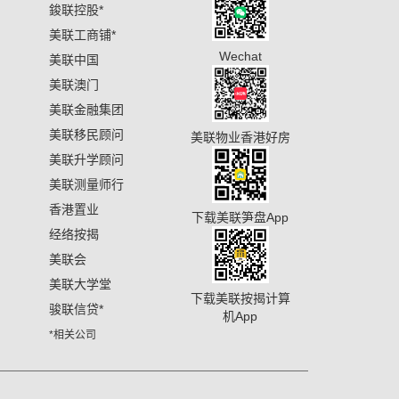
鋑联控股
*
美联工商铺
*
Wechat
美联中国
美联澳门
美联金融集团
美联移民顾问
美联物业香港好房
美联升学顾问
美联测量师行
香港置业
下载美联笋盘App
经络按揭
美联会
美联大学堂
下载美联按揭计算
骏联信贷
*
机App
*相关公司