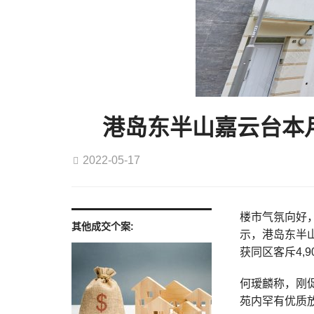
港岛东半山嘉云台本月连
2022-05-17
楼市气氛向好，
其他成交个案:
示，港岛东半
获同区客斥4,9
何瑷麟称，刚促
苑内罕有优质放