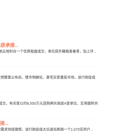
承接...
跑马地云地利台一个优质租盘成交，单位获外籍租客垂青，加上环...
惠财政预算案公布后，楼市明朗化，豪宅买家重投市场，该行刚促成
交，有买家以约8,500万元连购两伙高层A室单位，实用面积共
...
需求持续理想，该行刚促成大坑道兆晖阁一个1,070实呎户...