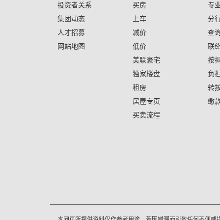
投资者关系
买房
专
集团动态
上车
分
人才招募
减价
查
网站地图
低价
联
美联豪宅
按
独家楼盘
负
租房
转
居屋专页
缴
买卖流程
本网页所提供资料仅作参考用途。若因错漏而引致任何不便或