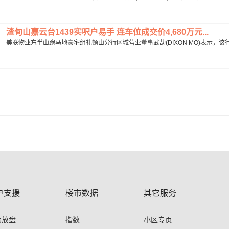
渣甸山嘉云台1439实呎户易手 连车位成交价4,680万元...
美联物业东半山跑马地豪宅组礼顿山分行区域营业董事武劼(DIXON MO)表示，该行
户支援
楼市数据
其它服务
助放盘
指数
小区专页