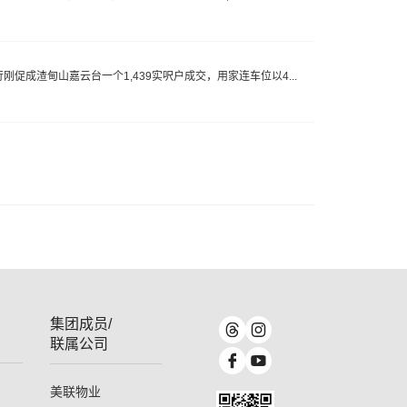
刚促成渣甸山嘉云台一个1,439实呎户成交，用家连车位以4...
集团成员/
联属公司
美联物业