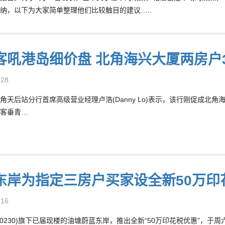
纳，以下为大家简单整理他们比较触目的建议…..
客吼港岛细价盘 北角海兴大厦两房户3
-28
角天后站分行首席高级营业经理卢浩(Danny Lo)表示，该行刚促成北
客垂青…
东岸为指定三房户买家设全新50万印
-16
00230)旗下已届现楼的油塘蔚蓝东岸，推出全新“50万印花税优惠”，于周六