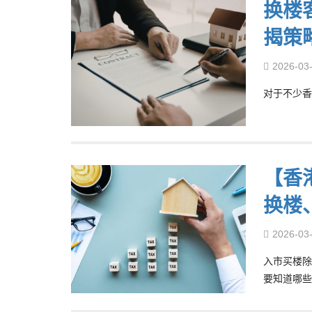
换楼
揭策
2026-03
对于不少香
【香
换楼
2026-03
入市买楼除
要知道哪些