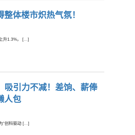
碍整体楼市炽热气氛！
1.3%， […]
调整，吸引力不减！差饷、薪俸
懒人包
“创科驱动 […]