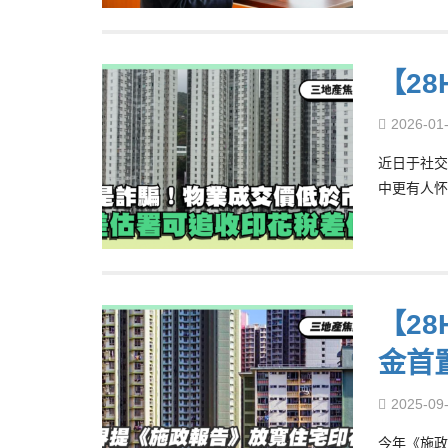
【2
2026-01
近日于社交
中更有人怀
【2
金首
2025-09
今年《施政