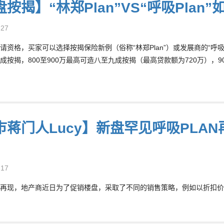
按揭】“林郑Plan”VS“呼吸Plan
-27
请资格，买家可以选择按揭保险新例（俗称“林郑Plan”）或发展商的“呼吸Pl
成按揭，800至900万最高可造八至九成按揭（最高贷款额为720万），90
巿蒋门人Lucy】新盘罕见呼吸PLA
-17
再现，地产商近日为了促销楼盘，采取了不同的销售策略，例如以折扣价买