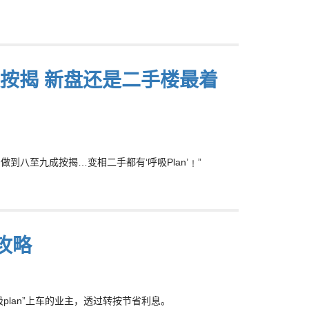
数按揭 新盘还是二手楼最着
到八至九成按揭…变相二手都有‘呼吸Plan’﹗”
攻略
lan”上车的业主，透过转按节省利息。