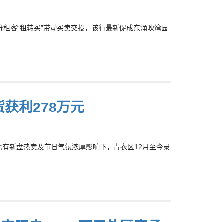
，部分租客“租转买”带动买卖交投，该行最新促成东涌映湾园
货获利278万元
界西北有新盘热卖及节日气氛浓厚影响下，青衣区12月至今录