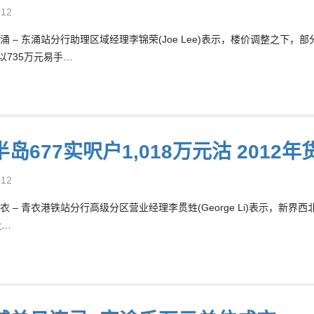
-12
涌 – 东涌站分行助理区域经理李锦荣(Joe Lee)表示，楼价调整之下
以735万元易手…
岛677实呎户1,018万元沽 2012年
-12
衣 – 青衣港铁站分行高级分区营业经理李贯甡(George Li)表示，新
投…