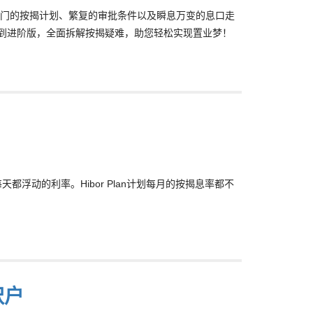
门的按揭计划、繁复的审批条件以及瞬息万变的息口走
步到进阶版，全面拆解按揭疑难，助您轻松实现置业梦！
个每天都浮动的利率。Hibor Plan计划每月的按揭息率都不
呎户