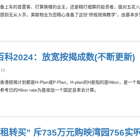
备上车的首置客、打算换楼的业主，还是精打细算的投资者，面对五花八
感到无从入手。美联物业为您精心准备了这份“终极按揭教学”，由基本
百科2024：放宽按揭成数(不断更新)
-16
港按揭计划都是H-Plan或P-Plan，H-plan的H是指的是Hibor，是一
考日的Hibor rate为基准加一个固定息率去计算。
租转买” 斥735万元购映湾园756实