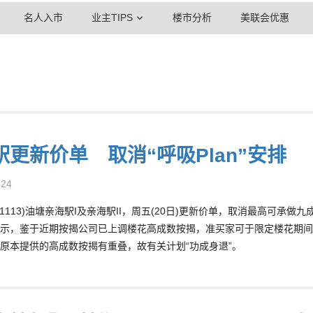
名人入市
业主TIPS
楼市分析
美联会优惠
駅更新价单 取消“呼吸Plan”安排
-24
01113)油塘亲海駅I及亲海駅II，周五(20日)更新价单，取消最高可承做
示，鉴于近期按揭公司已上调楼花高成数按揭，准买家可于限定楼花期间
原本提供的高成数按揭有重叠，故有关计划“功成身退”。