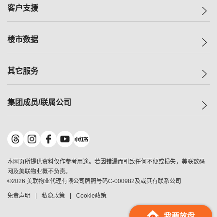
集团动态
一手新房
客户支援
人才招募
买房
网站地图
上车
自助放盘
楼市数据
减价
专业经纪人
低价
分行网络
指数
其它服务
美联豪宅
查询热线
信心指数
独家楼盘
联络我们
最新成交
小区专页
租房
集团成员/联属公司
按揭计算机
历史成交
大湾区专页
居屋专页
负担能力计算机
成交数据
楼市资讯
买卖流程
美联物业
转按计算机
小区成交排行榜
美联精英会
鋑联控股
*
缴款方式
地区百科
美联慈善基金
美联工商铺
*
本网页所提供资料仅作参考用途。若因错漏而引致任何不便或损失，美联数码
美善会
美联中国
网及美联物业概不负责。
地产经纪人管理协会
©
2026
美联物业代理有限公司牌照号码C-000982及或其有联系公司
美联澳门
申报已递交的购楼开盘
免责声明
私隐政策
Cookie政策
美联金融集团
美联移民顾问
我要放盘