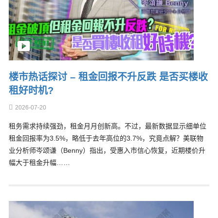
楼市热话探讨 – 租金回报不升反跌 是否买楼收
租好时机?
2026-07-20
租务需求持续强劲，租金月月创新高。不过，最新数据显示细单位
租金回报率为3.5%，略低于去年高位的3.7%，究竟点解？美联物
业分析师岑颂谦（Benny）指出，受惠入市信心恢复，近期楼价升
幅大于租金升幅……