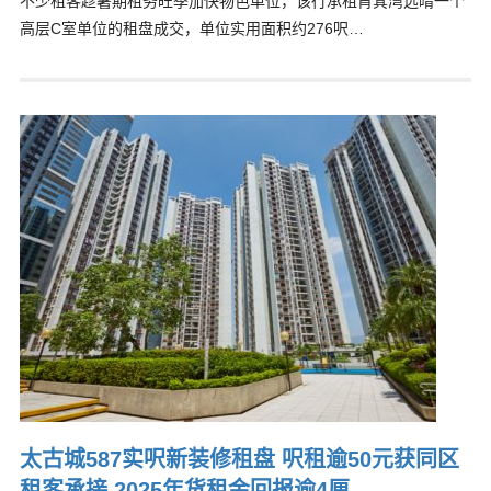
不少租客趁暑期租务旺季加快物色单位，该行承租筲箕湾远晴一个
高层C室单位的租盘成交，单位实用面积约276呎…
太古城587实呎新装修租盘 呎租逾50元获同区
租客承接 2025年货租金回报逾4厘