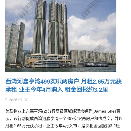
西湾河嘉亨湾499实呎两房户 月租2.65万元获
承租 业主今年4月购入 租金回报约3.2厘
2026-07-07
美联物业上东嘉亨湾(2)分行高级区域经理佘锦骅(James She)表
示，该行刚促成西湾河嘉亨湾一个499实呎两房户租盘成交，并以
月租2.65万元获承租，业主今年4月入市，是次租金回报约3.2厘…