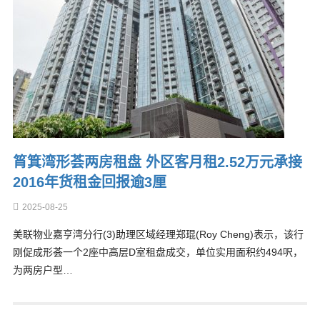
筲箕湾形荟两房租盘 外区客月租2.52万元承接
2016年货租金回报逾3厘
2025-08-25
美联物业嘉亨湾分行(3)助理区域经理郑琨(Roy Cheng)表示，该行
刚促成形荟一个2座中高层D室租盘成交，单位实用面积约494呎，
为两房户型…