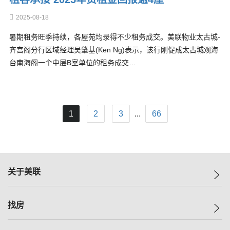
2025-08-18
暑期租务旺季持续，各屋苑均录得不少租务成交。美联物业太古城-
齐宫阁分行区域经理吴肇基(Ken Ng)表示，该行刚促成太古城观海
台南海阁一个中层B室单位的租务成交…
1
2
3
...
66
关于美联
美联集团
找房
投资者关系