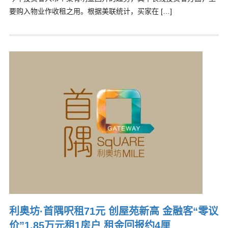
要购入物业作收租之用。根据美联统计，买家在 […]
利奥坊·首隅呎租71元 创屋苑新高 金融客“零议
价”1.85万元租1房户 租金回报约4厘