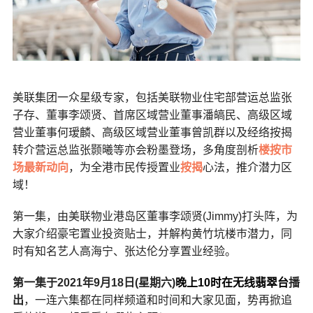
美联集团一众星级专家，包括美联物业住宅部营运总监张
子存、董事
李颂贤、首席区域营业董事潘皜民、高级区域
营业董事何瑷麟、高级区域营业董事曾凯群
以及经络按揭
转介营运总监张颢曦等亦会粉墨登场，多角度剖析
楼按市
场最新动向
，为全港市民传授置业
按揭
心法，推介潜力区
域！
第一集，由美联物业港岛区董事
李颂贤(
Jimmy)打头阵，为
大家介绍豪宅置业投资贴士，并解构黄竹坑楼巿潜力，同
时有知名艺人高海宁、张达伦分享置业经验。
第一集于2021年9月18日(星期六)
晚上10时在无线翡翠台
播
出
，一连六集都在同样频道和时间和大家见面，势再掀追