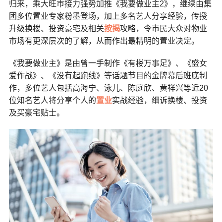
归来，乘大旺巿接力强势加推《我要做业主2》，继续由集
团多位置业专家粉墨登场，加上多名艺人分享经验，传授
升级换楼、投资豪宅及相关
按揭
攻略，令市民大众对物业
市场有更深层次的了解，从而作出最精明的置业决定。
《我要做业主》是由曾一手制作《有楼万事足》、《盛女
爱作战》、《没有起跑线》等话题节目的金牌幕后班底制
作，多位艺人包括高海宁、泳儿、陈庭欣、黄祥兴等近20
位知名艺人将分享个人的
置业
实战经验，细诉换楼、投资
及买豪宅贴士。