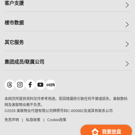
一手新房
客户支援
人才招募
买房
网站地图
上车
自助放盘
楼市数据
减价
专业经纪人
低价
分行网络
指数
其它服务
美联豪宅
查询热线
信心指数
独家楼盘
联络我们
最新成交
小区专页
租房
集团成员/联属公司
按揭计算机
历史成交
大湾区专页
居屋专页
负担能力计算机
成交数据
楼市资讯
买卖流程
美联物业
转按计算机
小区成交排行榜
美联精英会
鋑联控股
*
缴款方式
地区百科
美联慈善基金
美联工商铺
*
本网页所提供资料仅作参考用途。若因错漏而引致任何不便或损失，美联数码
美善会
美联中国
网及美联物业概不负责。
地产经纪人管理协会
©
2026
美联物业代理有限公司牌照号码C-000982及或其有联系公司
美联澳门
申报已递交的购楼开盘
免责声明
私隐政策
Cookie政策
美联金融集团
美联移民顾问
我要放盘