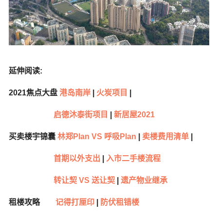
延伸阅读:
2021焦点大盘
港岛南岸
|
火炭项目
|
启德沐泰街项目
|
新居屋2021
买卖楼宇锦囊
林郑Plan VS 呼吸Plan
|
卖楼费用清单
|
首期以外支出
|
入市二手楼流程
转让契 VS 送让契
|
遗产物业继承
租楼攻略
记得打厘印
|
防伏租错楼