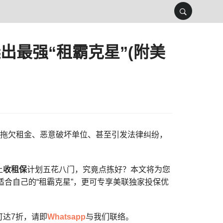
出最强“租霸克星”(附美
。拖欠租金、恶意破坏单位、甚至引发法律纠纷，
上
收租保
计划五花八门，究竟点拣好？本文将为您
适合自己的“租霸克星”，更可专享美联独家投保优
可达7折，请即
Whatsapp
与我们联络。