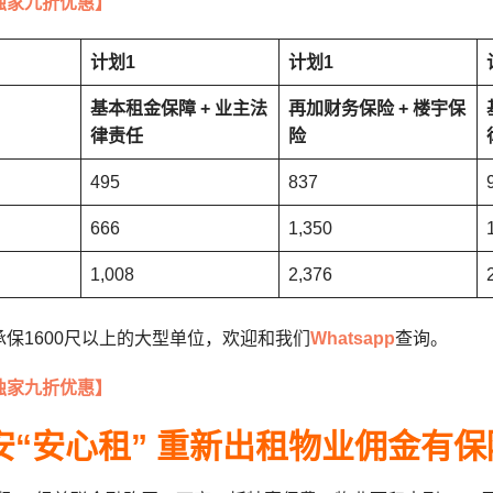
独家九折优惠】
计划1
计划1
基本租金保障 + 业主法
再加财务保险 + 楼宇保
律责任
险
495
837
666
1,350
1,008
2,376
保1600尺以上的大型单位，欢迎和我们
Whatsapp
查询。
独家九折优惠】
安“安心租” 重新出租物业佣金有保