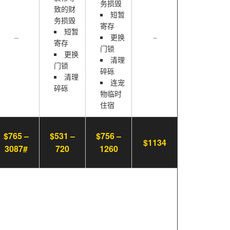
务损毁
致的财
短暂
务损毁
寄存
短暂
–
更换
–
寄存
门锁
更换
清理
门锁
碎砾
清理
连宠
碎砾
物临时
住宿
$765 –
$531 –
$756 –
$1134
3087#
720
1260