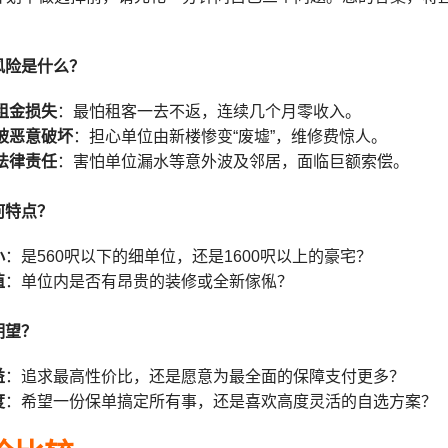
风险是什么？
期租金损失
：最怕租客一去不返，连续几个月零收入。
位被恶意破坏
：担心单位由新楼惨变“废墟”，维修费惊人。
发法律责任
：害怕单位漏水等意外波及邻居，面临巨额索偿。
何特点？
小
：是560呎以下的细单位，还是1600呎以上的豪宅？
值
：单位内是否有昂贵的装修或全新傢俬？
期望？
益
：追求最高性价比，还是愿意为最全面的保障支付更多？
度
：希望一份保单搞定所有事，还是喜欢高度灵活的自选方案？