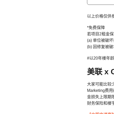
以上价格仅供
*免费保障
若项目2租金
(a) 单位被
(b) 因修复
#以20年楼年
美联 x 
大家可能比较少
Marketi
金损失上限期
财务保险和楼