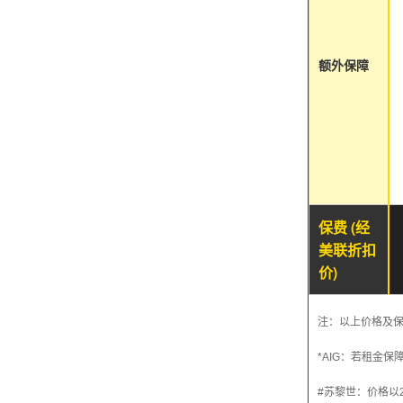
额外保障
保费 (经
美联折扣
价)
注：以上价格及
*AIG：若租金
#苏黎世：价格以