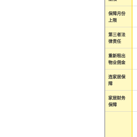
保障月份
上限
第三者法
律责任
重新租出
物业佣金
连家居保
障
家居财务
保障