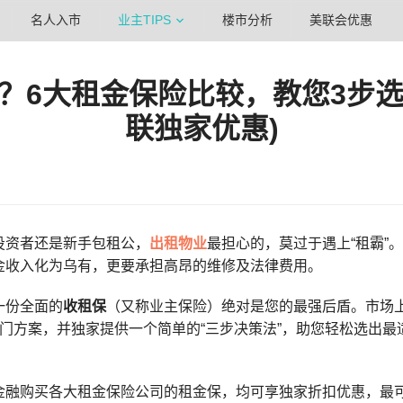
名人入市
业主TIPS
楼市分析
美联会优惠
好？6大租金保险比较，教您3步选
联独家优惠)
投资者还是新手包租公，
出租物业
最担心的，莫过于遇上“租霸”
金收入化为乌有，更要承担高昂的维修及法律费用。
一份全面的
收租保
（又称业主保险）绝对是您的最强后盾。市场
门方案，并独家提供一个简单的“三步决策法”，助您轻松选出最
金融购买各大租金保险公司的租金保，均可享独家折扣优惠，最