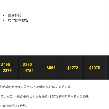
财务保障
–
楼宇结构损毁
$495 –
$990 –
$664
$1278
$1070
2376
4752
保障内容仅供参考，最终价格以保险公司的官方网站为准。
保障成功索偿，可额外保障因租客恶意破坏的修复费用及期间的租金损失。
20年楼龄或以下计算。