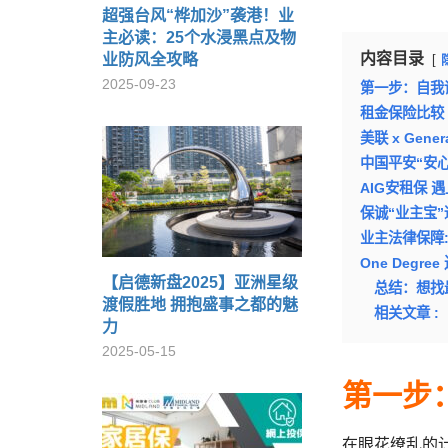
超强台风“桦加沙”袭港！业
主必读：25个水浸黑点及物
内容目录
业防风全攻略
2025-09-23
第一步：自我评
租金保险比较
美联 x Gene
中国平安“安
AIG安租保
保诚“业主宝
业主法律保障:
One Degr
【启德新盘2025】亚洲星级
总结：想找
渡假胜地 拥抱盛事之都的魅
相关文章 :
力
2025-05-15
第一步
在眼花缭乱的