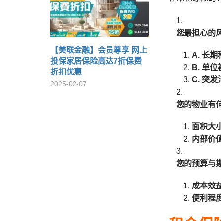
您最担心的
【美联金融】会员尊享 网上
A. 长
投保家居保险高达7折保费
B. 单
折扣优惠
C. 突
2025-02-07
您的物业有
面积大
内部价
您的预算与
成本效
便利程