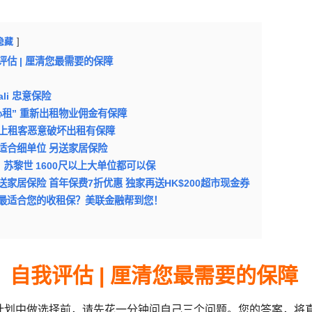
隐藏
估 | 厘清您最需要的保障
rali 忠意保险
心租” 重新出租物业佣金有保障
 遇上租客恶意破坏出租有保障
”适合细单位 另送家居保险
 苏黎世 1600尺以上大单位都可以保
ee 送家居保险 首年保费7折优惠 独家再送HK$200超市现金券
最适合您的收租保？美联金融帮到您！
：自我评估 | 厘清您最需要的保障
计划中做选择前，请先花一分钟问自己三个问题。您的答案，将