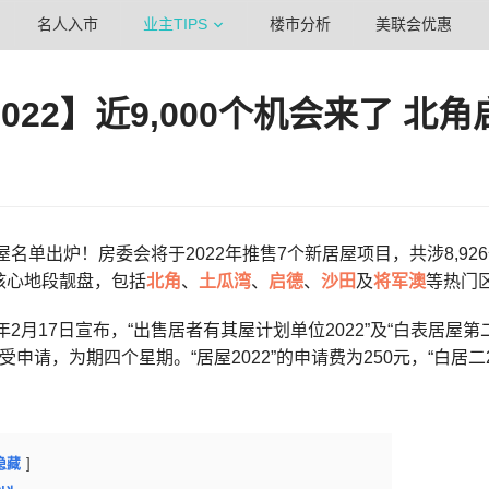
名人入市
业主TIPS
楼市分析
美联会优惠
022】近9,000个机会来了 北
居屋名单出炉！房委会将于2022年推售7个新居屋项目，共涉8,
核心地段靓盘，包括
北角
、
土瓜湾
、
启德
、
沙田
及
将军澳
等热门
年2月17日宣布，“出售居者有其屋计划单位2022”及“白表居屋第二
受申请，为期四个星期。“居屋2022”的申请费为250元，“白居二2
隐藏