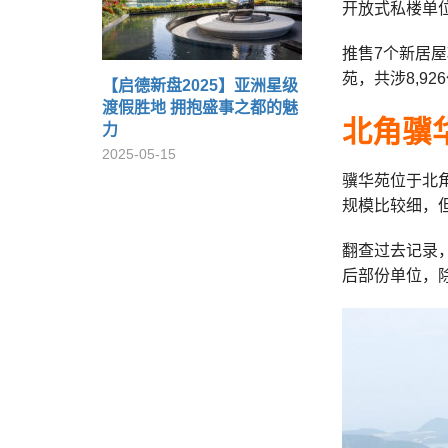
开放式私楼单
推售7个新居
苑，共涉8,9
【启德新盘2025】亚洲星级
渡假胜地 拥抱盛事之都的魅
北角骥
力
2025-05-15
骥华苑位于北
规模比较细，但
翻查过去记录，
后部份单位，