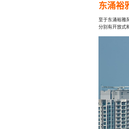
东涌裕雅
至于东涌裕雅苑
分别有开放式