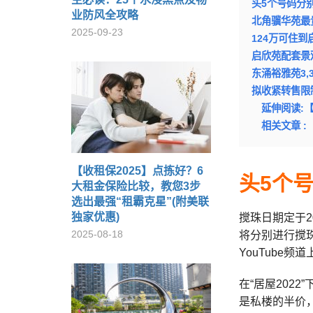
头5个号码分别为
业防风全攻略
北角骥华苑最
2025-09-23
124万可住到
启欣苑配套景
东涌裕雅苑3,
拟收紧转售限
延伸阅读:【
相关文章 :
【收租保2025】点拣好？6
头5个号
大租金保险比较，教您3步
选出最强“租霸克星”(附美联
独家优惠)
搅珠日期定于2
2025-08-18
将分别进行搅珠
YouTube频
在“居屋202
是私楼的半价，