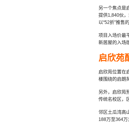
另一个焦点是
提供1,840
以“52折”推售
项目入场价最
新居屋的入场
启欣苑
启欣苑位置在
楼围绕的启朗
另外，启欣苑
传统名校区，区
邻区土瓜湾高
188万至364