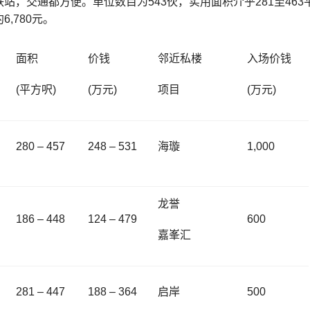
铁站，交通都方便。
单位数目为543伙，实用面积介乎281至46
,780元。
面积
价钱
邻近私楼
入场价钱
(平方呎)
(万元)
项目
(万元)
280 – 457
248 – 531
海璇
1,000
龙誉
186 – 448
124 – 479
600
嘉峯汇
281 – 447
188 – 364
启岸
500