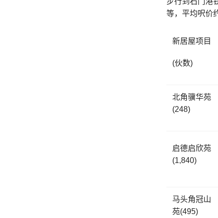
步行到石门港
等，平均呎价约6
新居屋项目
(伙数)
北角骥华苑
(248)
启德启欣苑
(1,840)
马头角冠山
苑(495)