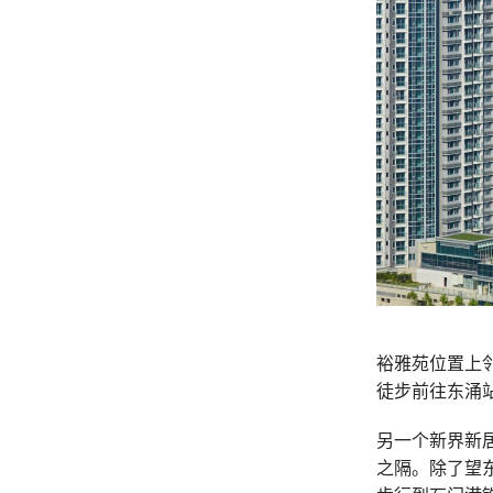
裕雅苑位置上
徒步前往东涌
另一个新界新
之隔。
除了望