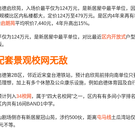
启德启欣苑，入场价最平仅为124万元，是
新居屋中
最平单位，因
伙，规模比区内私楼都大，
定价124万至479万元。是区内4年来再有
的
启朗苑
平均呎价7,440元，4年升高出15%。
平仅为124万元，是新居屋中最平单位，对比最近
区内开放式
户型
版。
配套景观校网无敌
启德第2B区，邻近近宋皇台港铁站，
预计启欣苑前排向南单位只
苑理想，加上有多个休憩及公众康乐设施，例如启德体育园及自
预计列入
34校网
，属于“四大名校网”之一，区内有有多间小学排名
内共有16间BAND1中学。
山剧场侧亦有新居屋冠山苑，涉约500伙，距离
屯马线
土瓜湾站仅
万元不等。