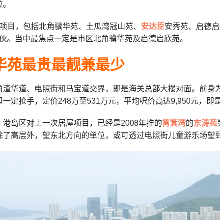
位。
屋项目，包括北角骥华苑、土瓜湾冠山苑、
安达臣
安秀苑、启德启
26伙。当中最焦点一定是市区北角骥华苑及启德启欣苑。
华苑最贵最靓兼最少
角渣华道、电照街和马宝道交界，即是海关总部大楼对面。前身为
一定抢手，定价248万至531万元，平均呎价高达9,950元，
港岛区对上一次居屋项目，已经是2008年推的
筲箕湾
的
东涛苑
除了高层外，望东北方向的单位，或可透过电照街儿童游乐场望