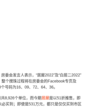
会发言人表示，“居屋2022”及“白居二2022”
个搅珠过程将在房委会的Facebook专页及
个号码为16、09、72、64、36。
共8,926个单位，而今期
居屋
是以51折推售，即
都未必买到；即使是531万元，都只是仅仅买到市区