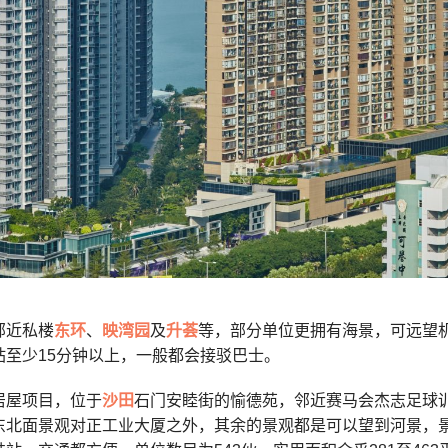
邻近私楼
东环
、
映湾园
及
升荟
等，部分单位更拥有海景，可远望
站至少15分钟以上，一般都会接驳巴士。
居屋项目，位于
沙田
石门安睦街的
愉德苑，邻近
赛马会杰志足球
东北面景观对正工业大厦之外，其余的景观都是可以望到河景，