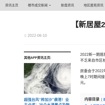
资讯主页
楼市成交新闻
新盘资讯
地区屋苑资讯
【新居屋2
2022-06-10
2022新一期
其他APP资讯主页:
不乏来自市区
房委会于2022
晚上7时期间接
元。
内容目录
超强台风“桦加沙”袭港！业
主必读：25个水浸黑点及物