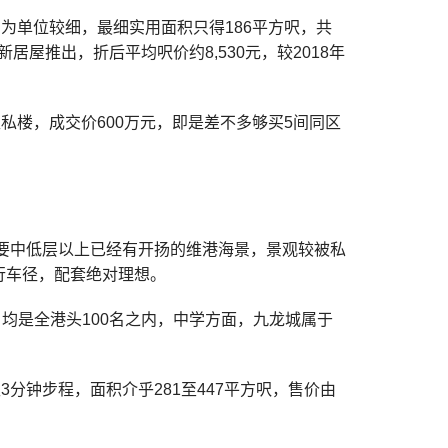
为单位较细，最细实用面积只得186平方呎，共
新居屋推出，折后平均呎价约8,530元，较2018年
私楼，成交价600万元，即是差不多够买5间同区
要中低层以上已经有开扬的维港海景，景观较被私
行车径，配套绝对理想。
均是全港头100名之内，
中学方面，九龙城属于
3分钟步程，面积介乎281至447平方呎，售价由