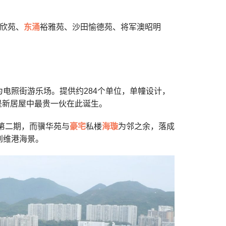
欣苑、
东涌
裕雅苑、沙田愉德苑、将军澳昭明
电照街游乐场。提供约284个单位，单幢设计，
即是新居屋中最贵一伙在此诞生。
第二期，而骥华苑与
豪宅
私楼
海璇
为邻之余，落成
到维港海景。