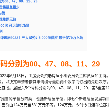
00、47、08、11、29
贵最靓兼最少
启德
观校网无敌
300伙 可远望机场景
制
绿置居2022】三大屋苑近5,000伙供应 最平仅79万入场
码分别为00、47、08、11、29
022年6月13日，由房委会资助房屋小组委员会主席黄碧如主持。房委
，以决定申请者按其申请编号最后两个数字而订出的先后次序。整
道上直播。居屋头5个号码分别为00、47、08、11、29；第6至第10
2”下推售的单位分四类，包括新居屋单位，即七个新建居屋发展项目
售价由124万元至531万元不等。124万元，今时今日连车位