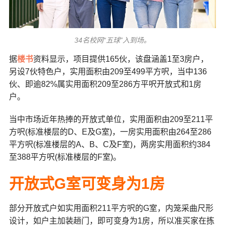
34名校网“五球”入到场。
据
楼书
资料显示，项目提供
165
伙，该盘涵盖
1
至
3
房户，
另设
7
伙特色户，实用面积由
209
至
499
平方呎，当中
136
伙、即逾
82%
属实用面积
209
至
286
方平呎开放式和
1
房
户。
当中市场近年热捧的开放式单位，实用面积由
209
至
211
平
方呎
(
标准楼层的
D
、
E
及
G
室
)
，一房实用面积由
264
至
286
平方呎
(
标准楼层的
A
、
B
、
C
及
F
室
)
，两房实用面积约
384
至
388
平方呎
(
标准楼层的
F
室
)
。
开放式
G
室可变身为
1
房
部分开放式户如实用面积
211
平方呎的
G
室，内笼采曲尺形
设计，如户主加装趟门，即可变身为
1
房，所以准买家在拣