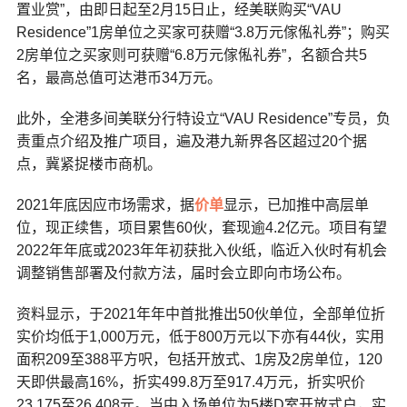
置业赏”，由即日起至2月15日止，经美联购买“VAU
Residence”1房单位之买家可获赠“3.8万元傢俬礼券”；购买
2房单位之买家则可获赠“6.8万元傢俬礼券”，名额合共5
名，最高总值可达港币34万元。
此外，全港多间美联分行特设立“VAU Residence”专员，负
责重点介绍及推广项目，遍及港九新界各区超过20个据
点，冀紧捉楼市商机。
2021年底因应市场需求，据
价单
显示，已加推中高层单
位，现正续售，项目累售60伙，套现逾4.2亿元。项目有望
2022年年底或2023年年初获批入伙纸，临近入伙时有机会
调整销售部署及付款方法，届时会立即向市场公布。
资料显示，于2021年年中首批推出50伙单位，全部单位折
实价均低于1,000万元，低于800万元以下亦有44伙，实用
面积209至388平方呎，包括开放式、1房及2房单位，120
天即供最高16%，折实499.8万至917.4万元，折实呎价
23,175至26,408元。当中入场单位为5楼D室开放式户，实