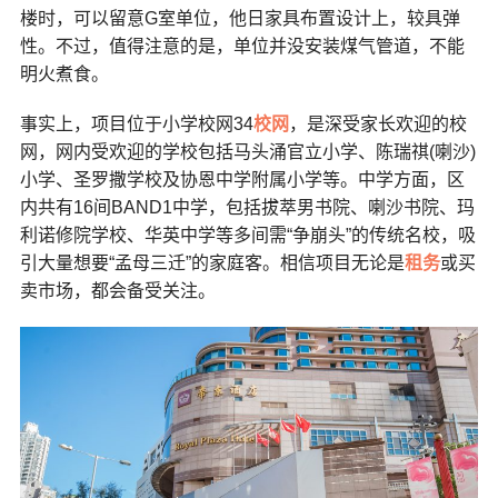
楼时，可以留意
G
室单位，他日家具布置设计上，较具弹
性。不过，值得注意的是，单位并没安装煤气管道，不能
明火煮食。
事实上，项目位于小学校网
34
校网
，是深受家长欢迎的校
网，网内受欢迎的学校包括马头涌官立小学、陈瑞祺
(
喇沙
)
小学、圣罗撒学校及协恩中学附属小学等。中学方面，区
内共有
16
间
BAND1
中学，包括拔萃男书院、喇沙书院、玛
利诺修院学校、华英中学等多间需“争崩头”的传统名校，吸
引大量想要“孟母三迁”的家庭客。相信项目无论是
租务
或买
卖市场，都会备受关注。