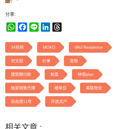
分享:
WhatsApp
Facebook
Line
LinkedIn
Threads
34校网
MOKO
VAU Residence
何文田
价单
宠物
建筑期付款
新盘
林郑plan
独家销售代理
细单位
美联物业
自由道11号
开放式户
相关文章 :