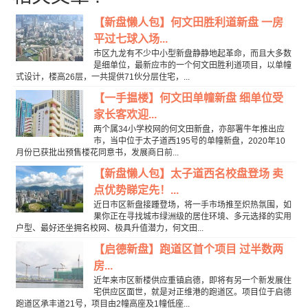
【新盘懒人包】何文田胜利道新盘 一房
平过七球入场...
市区九龙有不少中小型新盘静静地起革命，而且大多数
是细单位，最新应市的一个何文田胜利道项目，以单幢
式设计，楼高26层，一共提供71伙分层住宅，...
【一手揾楼】何文田单幢新盘 细单位受
家长客欢迎...
两个属34小学校网的何文田新盘，亦部署牛年推出应
市，当中位于太子道西195号的单幢新盘，2020年10
月份已获批出预售楼花同意书，发展商日前...
【新盘懒人包】太子道西名校盘登场 卖
点优势睇定先！...
近日市区新盘接踵登场，将一手市场推至炽热氛围，如
果你正在寻找城市绿洲级的居住环境、多元选择的实用
户型、最好还坐拥名校网、极具升值潜力，何文田...
【启德新盘】跑道区首个项目 过半数两
房...
近年来市区新楼供应重镇启德，即将有另一个新发展住
宅供应区面世，就是对正维港的跑道区。项目位于启德
跑道区承丰道21号，项目由2幢高座及1幢低座...