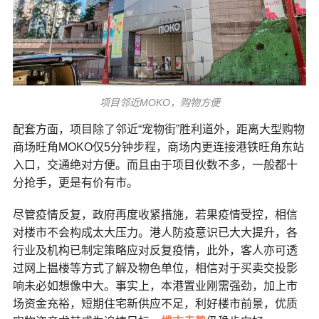
项目邻近MOKO，购物方便
配套方面，项目除了邻近“宠物街”胜利道外，距离大型购物
商场旺角
MOKO
仅
5
分钟步程，商场内更连接港铁旺角东站
入口，交通绝对方便。而且由于项目伙数不多，一般都十
分抢手，更是有价有市。
尽管疫情反复，政府再度收紧措施，若果疫情受控，相信
对楼市不会构成太大压力。港人防疫意识已大大提升，各
行业及机构已制定策略应对反复疫情，此外，客人亦可透
过网上揾楼等方式了解及物色单位，相信对于买卖交投影
响未必如想像中大。事实上，本港置业刚需强劲，加上市
场资金充裕，短期住宅新供应不足，利好楼市前景，优质