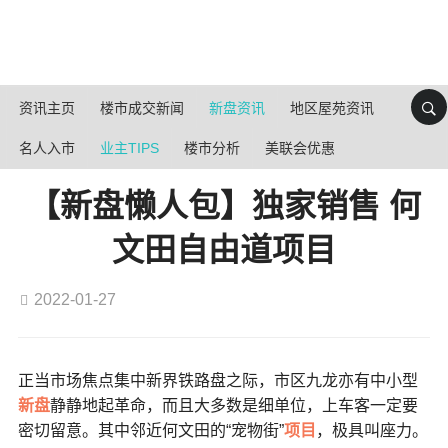
资讯主页
楼市成交新闻
新盘资讯
地区屋苑资讯
名人入市
业主TIPS
楼市分析
美联会优惠
【新盘懒人包】独家销售 何
文田自由道项目
2022-01-27
正当市场焦点集中新界铁路盘之际，市区九龙亦有中小型
新盘
静静地起革命
，而且大多数是细单位，上车客一定要
密切留意。其中邻近何文田的“宠物街”
项目
，极具叫座力。