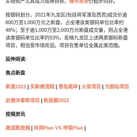
实物资产尤其成为追捧目标，
楼市走势
仍稳步向好。
按银码划分，2021年九龙区(包括将军澳及西贡)成交价逾
600万至1,000万元之新盘，占全港该类银码单位比率约
48%；至于逾1,000万至2,000万元新盘成交量，则占全港
该类银码单位比率约53%，反映九龙区上述两类银码新盘
项目，相当受市场欢迎。项目在售单位全属此类范围。
延伸阅读:
焦点新盘
新盘2022
|
买新楼流程
|
港岛南岸
|
火炭项目
|
元朗站项目
启德沐泰街项目
|
新居屋2022
按揭资讯
高成数按揭
|
林郑Plan VS 呼吸Plan
|