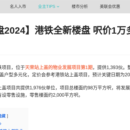
名人入市
业主TIPS
楼市分析
美联会优惠
盘2024】港铁全新楼盘 呎价1万
铁项目，位于
天荣站上盖的物业发展项目第1期
，提供1,393伙
，涵盖户型多元化，定价会参考港铁站上盖项目，预计关键日期为202
盖项目共提供1,976伙单位，项目总楼面约98万平方呎，将
设零售设施，零售楼面约2,000平方呎。
隐藏
少