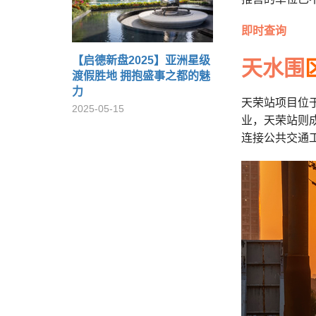
即时查询
【启德新盘2025】亚洲星级
天水围
渡假胜地 拥抱盛事之都的魅
力
天荣站项目位
2025-05-15
业，天荣站则
连接公共交通