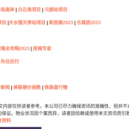
岛南岸
|
白石角项目
|
元朗站项目
项目
|
天水围天荣站项目
|
新居屋2023
|
乐建居2023
揭全攻略2023
|
按揭专家
S先住后付
新闻
|
美联楼价指数
|
铁路盘行情
本文内容仅供读者参考。本公司已尽力确保资讯的准确性，但并不
的保证。物业状况因个案而异，读者因信赖或使用本文资讯而引
售资料