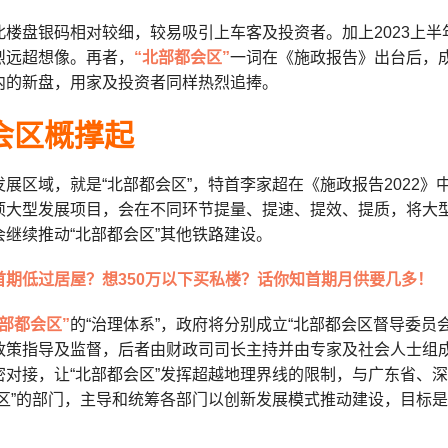
北楼盘银码相对较细，较易吸引上车客及投资者。加上2023上
烈远超想像。再者，
“北部都会区”
一词在《施政报告》出台后，
内的新盘，用家及投资者同样热烈追捧。
会区概撑起
展区域，就是“北部都会区”，特首李家超在《施政报告2022
项大型发展项目，会在不同环节提量、提速、提效、提质，将大型项
继续推动“北部都会区”其他铁路建设。
首期低过居屋？想350万以下买私楼？话你知首期月供要几多！
北部都会区”
的“治理体系”，政府将分别成立“北部都会区督导委员
政策指导及监督，后者由财政司司长主持并由专家及社会人士组成
密对接，让“北部都会区”发挥超越地理界线的限制，与广东省、深
区”的部门，主导和统筹各部门以创新发展模式推动建设，目标是在