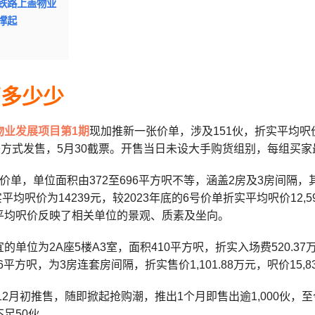
铁路上盖物业
撑起
万多少少
物业发展项目第1期
现加推新一张价单，涉及151伙，折实平均呎价
签方式发售，5月30截票。开售当日未设大手购货组别，每组买家
价单，单位面积由372至696平方呎不等，涵盖2房及3房间隔
折实平均呎价为14239元，较2023年底的6号价单折实平均呎价12
平均呎价反映了相关单位的景观、质素及坐向。
的单位为2A座5楼A3室，面积410平方呎，折实入场费520.37万
6平方呎，为3房连套房间隔，折实售价1,101.88万元，呎价15,8
年12月初推售，随即掀起抢购潮，推出1个月即售出逾1,000伙，至
足50伙。