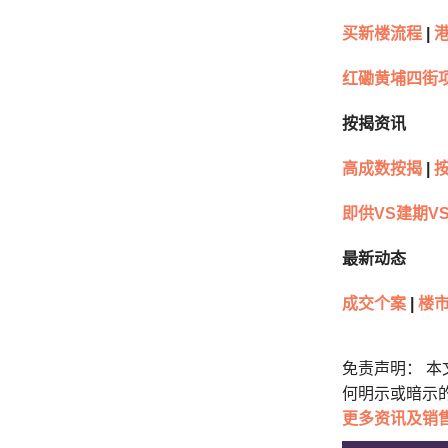
买新楼流程
|
港
红磡黄埔四街
按揭资讯
高成数按揭
|
按
即供VS建期V
最新动态
成交个案
|
楼市
免责声明： 
何明示或暗示
更多
资讯及销