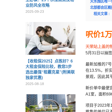
天水围区唯一
业防风全攻略
北部都会区概
2025-09-23
相关文章 :
呎价1
天荣站上盖的
5月31日以抽
【收租保2025】点拣好？6
最新加推的7号
大租金保险比较，教您3步
在13.5%，
选出最强“租霸克星”(附美联
景观，因此其
独家优惠)
2025-08-18
新价单中最便宜
A1室，面积69
项目于2023
推售的单位已不