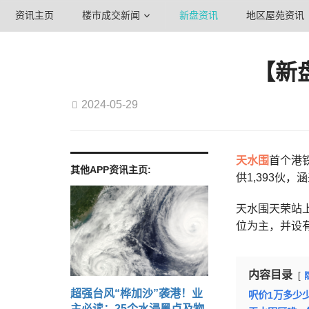
资讯主页
楼市成交新闻
新盘资讯
地区屋苑资讯
【新
2024-05-29
天水围
首个港
其他APP资讯主页:
供1,393伙
天水围天荣站上
位为主，并设有
内容目录
超强台风“桦加沙”袭港！业
呎价1万多少
主必读：25个水浸黑点及物