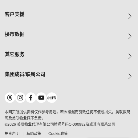
投资者关系
集团动态
一手新房
客户支援
人才招募
买房
网站地图
上车
自助放盘
楼市数据
减价
专业经纪人
低价
分行网络
指数
其它服务
美联豪宅
查询热线
信心指数
独家楼盘
联络我们
最新成交
小区专页
租房
集团成员/联属公司
按揭计算机
历史成交
大湾区专页
居屋专页
负担能力计算机
成交数据
楼市资讯
买卖流程
美联物业
转按计算机
小区成交排行榜
美联精英会
鋑联控股
*
缴款方式
地区百科
美联慈善基金
美联工商铺
*
本网页所提供资料仅作参考用途。若因错漏而引致任何不便或损失，美联数码
美善会
美联中国
网及美联物业概不负责。
地产经纪人管理协会
©
2026
美联物业代理有限公司牌照号码C-000982及或其有联系公司
美联澳门
申报已递交的购楼开盘
免责声明
私隐政策
Cookie政策
美联金融集团