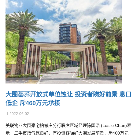
大围荟荞开放式单位蚀让 投资者睇好前景 息口
低企 斥460万元承接
2022-06-02
美联物业大围豪宅柏傲庄分行联席区域经理陈国浩 (Leslie Chan)表
示，二手市场气氛良好，有投资客睇好大围发展前景，斥460万元