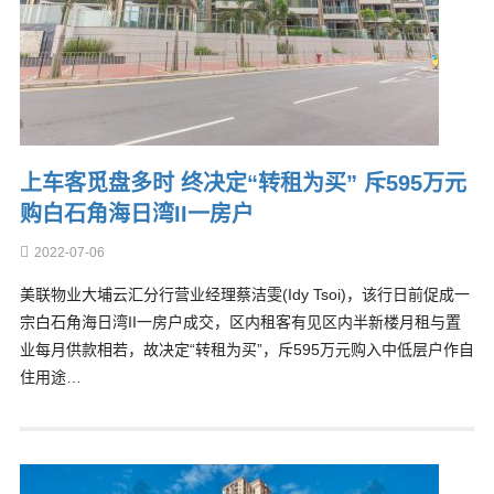
上车客觅盘多时 终决定“转租为买” 斥595万元
购白石角海日湾II一房户
2022-07-06
美联物业大埔云汇分行营业经理蔡洁雯(Idy Tsoi)，该行日前促成一
宗白石角海日湾II一房户成交，区内租客有见区内半新楼月租与置
业每月供款相若，故决定“转租为买”，斥595万元购入中低层户作自
住用途…