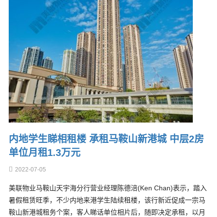
内地学生睇相租楼 承租马鞍山新港城 中层2房
单位月租1.3万元
2022-07-05
美联物业马鞍山天宇海分行营业经理陈德涪(Ken Chan)表示，踏入
暑假租赁旺季，不少内地来港学生陆续租楼，该行新近促成一宗马
鞍山新港城租务个案，客人睇话单位相片后，随即决定承租，以月