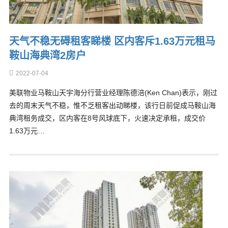
天气不稳无碍租客睇楼 区内客斥1.63万元租马
鞍山海典湾2房户
2022-07-04
美联物业马鞍山天宇海分行营业经理陈德涪(Ken Chan)表示，刚过
去的周末天气不稳，惟不乏租客出动睇楼，该行日前促成马鞍山海
典湾租务成交，区内客在8号风球底下，火速决定承租，成交价
1.63万元…