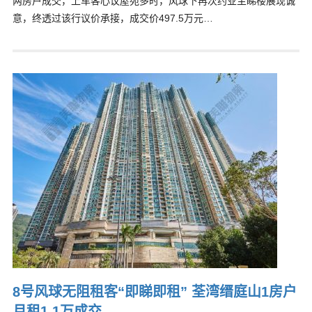
两房户成交，上车客心议屋苑多时，风球下再次约业主睇楼展现诚
意，终透过该行议价承接，成交价497.5万元…
8号风球无阻租客“即睇即租” 荃湾缙庭山1房户
月租1.1万成交