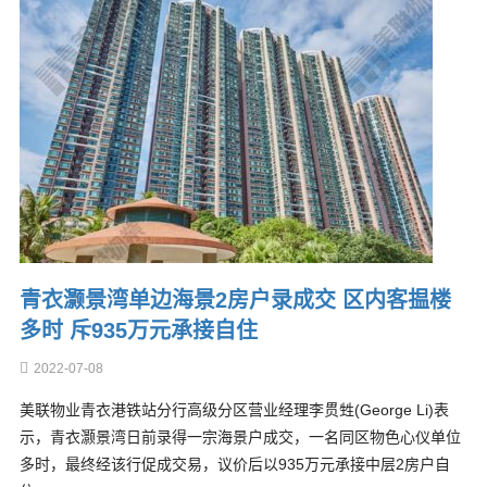
青衣灏景湾单边海景2房户录成交 区内客揾楼
多时 斥935万元承接自住
2022-07-08
美联物业青衣港铁站分行高级分区营业经理李贯甡(George Li)表
示，青衣灏景湾日前录得一宗海景户成交，一名同区物色心仪单位
多时，最终经该行促成交易，议价后以935万元承接中层2房户自