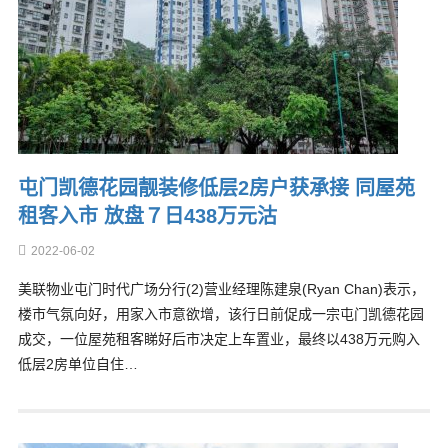
屯门凯德花园靓装修低层2房户获承接 同屋苑
租客入市 放盘７日438万元沽
2022-06-02
美联物业屯门时代广场分行(2)营业经理陈建泉(Ryan Chan)表示，
楼市气氛向好，用家入市意欲增，该行日前促成一宗屯门凯德花园
成交，一位屋苑租客睇好后市决定上车置业，最终以438万元购入
低层2房单位自住…