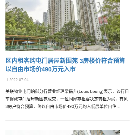
区内租客购屯门居屋新围苑 3房楼价符合预算
以自由市场价490万元入市
2022-07-04
美联物业屯门珀御分行营业经理梁磊升(Louis Leung)表示，该行日
前促成屯门居屋新围苑成交，一位同屋苑租客决定转租为买，有见
3房户符合预算，终以自由市场价490万元购入低层单位自住…