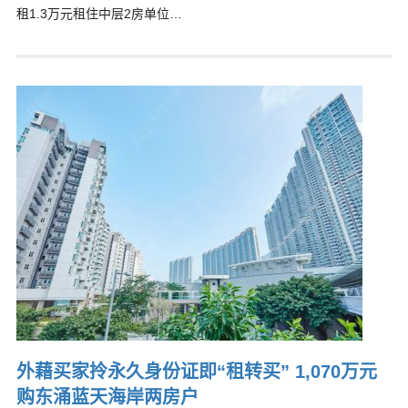
租1.3万元租住中层2房单位…
外藉买家拎永久身份证即“租转买” 1,070万元
购东涌蓝天海岸两房户