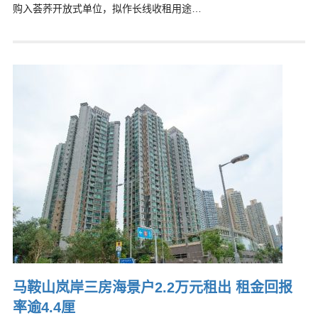
购入荟荞开放式单位，拟作长线收租用途…
马鞍山岚岸三房海景户2.2万元租出 租金回报
率逾4.4厘