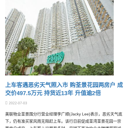
上车客遇恶劣天气照入市 购荃景花园两房户 成
交价497.5万元 持货近13年 升值逾2倍
2022-07-03
美联物业荃景围分行营业经理李广顺(Jacky Lee)表示，恶劣天气底
下，仍有准买家风雨无阻赶上车。该行日前促成荃湾荃景花园一宗