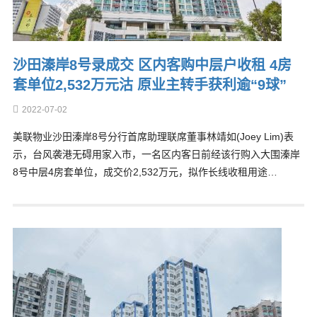
沙田溱岸8号录成交 区内客购中层户收租 4房
套单位2,532万元沽 原业主转手获利逾“9球”
2022-07-02
美联物业沙田溱岸8号分行首席助理联席董事林靖如(Joey Lim)表
示，台风袭港无碍用家入市，一名区内客日前经该行购入大围溱岸
8号中层4房套单位，成交价2,532万元，拟作长线收租用途…