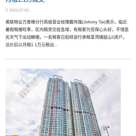
2022-07-03
美联物业万景峰分行高级营业经理戴伟强(Johnny Tai)表示，临近
暑假租楼旺季，区内租赁交投急增，有租客为觅得心头好，不惜恶
劣天气下出动睇楼。一名租客日前经该行承租荃湾缙庭山1房户，
议价后以月租1.1万元租出…