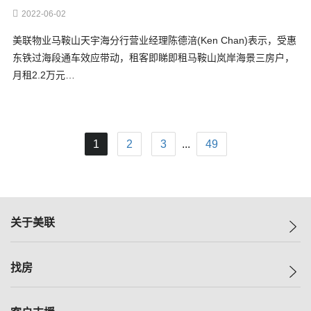
2022-06-02
美联物业马鞍山天宇海分行营业经理陈德涪(Ken Chan)表示，受惠
东铁过海段通车效应带动，租客即睇即租马鞍山岚岸海景三房户，
月租2.2万元…
1
2
3
...
49
关于美联
美联集团
找房
投资者关系
集团动态
一手新房