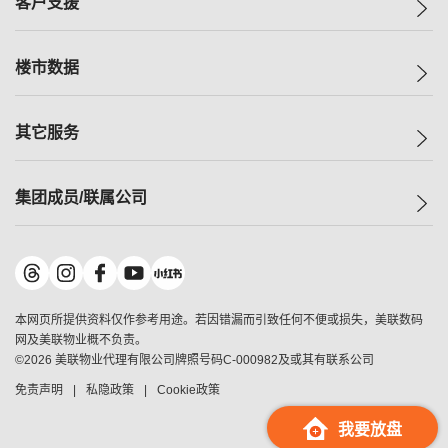
客户支援
人才招募
买房
网站地图
上车
自助放盘
楼市数据
减价
专业经纪人
低价
分行网络
指数
其它服务
美联豪宅
查询热线
信心指数
独家楼盘
联络我们
最新成交
小区专页
租房
集团成员/联属公司
按揭计算机
历史成交
大湾区专页
居屋专页
负担能力计算机
成交数据
楼市资讯
买卖流程
美联物业
转按计算机
小区成交排行榜
美联精英会
鋑联控股
*
缴款方式
地区百科
美联慈善基金
美联工商铺
*
本网页所提供资料仅作参考用途。若因错漏而引致任何不便或损失，美联数码
美善会
美联中国
网及美联物业概不负责。
地产经纪人管理协会
©
2026
美联物业代理有限公司牌照号码C-000982及或其有联系公司
美联澳门
申报已递交的购楼开盘
免责声明
私隐政策
Cookie政策
美联金融集团
美联移民顾问
我要放盘