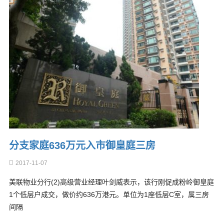
分支家庭636万元入市御皇庭三房
2017-11-07
美联物业分行(2)高级营业经理叶剑威表示，该行刚促成粉岭御皇庭
1个低层户成交，做价约636万港元。单位为1座低层C室，属三房
间隔