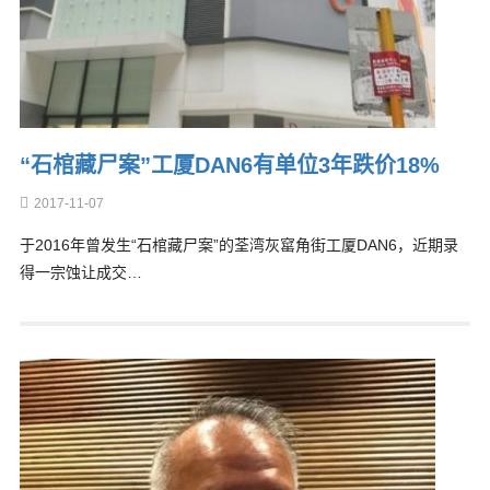
“石棺藏尸案”工厦DAN6有单位3年跌价18%
2017-11-07
于2016年曾发生“石棺藏尸案”的荃湾灰窰角街工厦DAN6，近期录
得一宗蚀让成交…