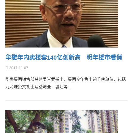
华懋年内卖楼套140亿创新高 明年楼市看俏
2017-11-07
华懋集团销售部总监吴崇武指出，集团今年售出逾千伙单位，包括
九龙塘贤文礼士及荃湾全．城汇等…