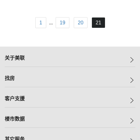
1
...
19
20
21
关于美联
美联集团
找房
投资者关系
集团动态
一手新房
客户支援
人才招募
买房
网站地图
上车
自助放盘
楼市数据
减价
专业经纪人
低价
分行网络
指数
其它服务