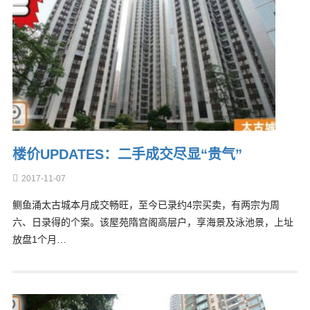
楼价UPDATES：二手成交尽显“贵气”
2017-11-07
鲗鱼涌太古城本月成交畅旺，至今已录约4宗买卖，有两宗为周
六、日录得的个案。该屋苑隋宫阁高层户，享海景及泳池景，上址
放盘1个月…