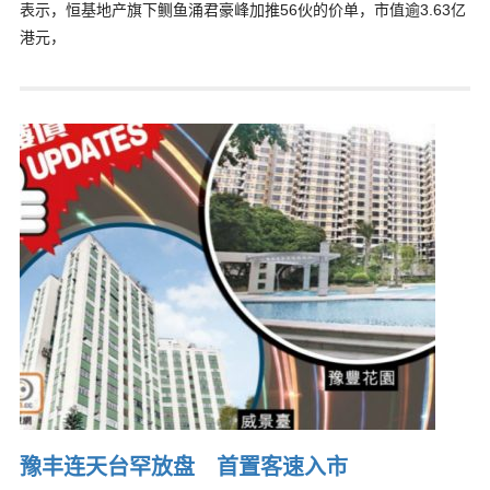
表示，恒基地产旗下鲗鱼涌君豪峰加推56伙的价单，市值逾3.63亿
港元，
豫丰连天台罕放盘 首置客速入市