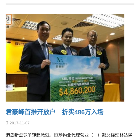
君豪峰首推开放户 折实486万入场
2017-11-07
港岛新盘竞争转趋激烈。恒基物业代理营业（一）部总经理林达民