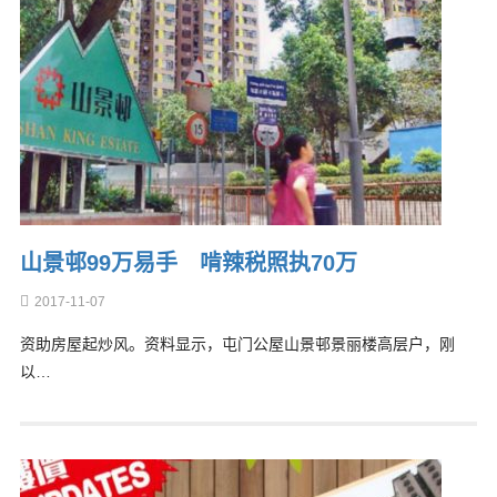
山景邨99万易手 啃辣税照执70万
2017-11-07
资助房屋起炒风。资料显示，屯门公屋山景邨景丽楼高层户，刚
以…