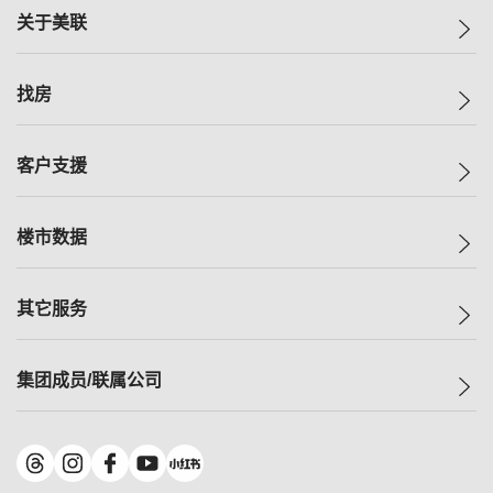
关于美联
美联集团
找房
投资者关系
集团动态
一手新房
客户支援
人才招募
买房
网站地图
上车
自助放盘
楼市数据
减价
专业经纪人
低价
分行网络
指数
其它服务
美联豪宅
查询热线
信心指数
独家楼盘
联络我们
最新成交
小区专页
租房
集团成员/联属公司
按揭计算机
历史成交
大湾区专页
居屋专页
负担能力计算机
成交数据
楼市资讯
买卖流程
美联物业
转按计算机
小区成交排行榜
美联精英会
鋑联控股
*
缴款方式
地区百科