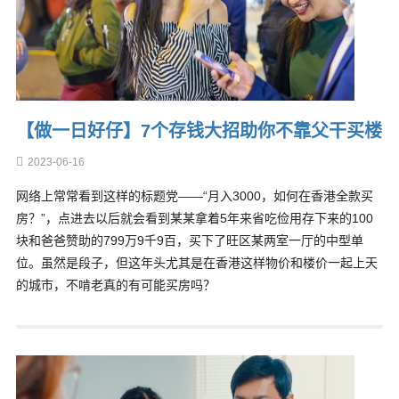
【做一日好仔】7个存钱大招助你不靠父干买楼
2023-06-16
网络上常常看到这样的标题党——“月入3000，如何在香港全款买
房？”，点进去以后就会看到某某拿着5年来省吃俭用存下来的100
块和爸爸赞助的799万9千9百，买下了旺区某两室一厅的中型单
位。虽然是段子，但这年头尤其是在香港这样物价和楼价一起上天
的城市，不啃老真的有可能买房吗？